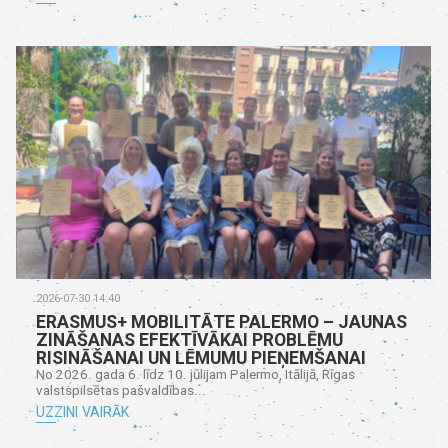
2026-07-30 14:40
ERASMUS+ MOBILITĀTE PALERMO – JAUNAS
ZINĀŠANAS EFEKTĪVĀKAI PROBLĒMU
RISINĀŠANAI UN LĒMUMU PIEŅEMŠANAI
No 2026. gada 6. līdz 10. jūlijam Palermo, Itālijā, Rīgas
valstspilsētas pašvaldības...
UZZINI VAIRĀK