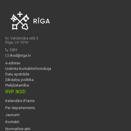
Kr. Valdemāra ielā 5
Rīga, LV-1010
1201
iksd@riga.lv
e-adrese
Izvērsta kontaktinformācija
Datu apstrāde
Sīkdatņu politika
Piekļūstamība
RVP IKSD
Kalendārs iFrame
Par departamentu
Jaunumi
Kontakti
Normatīvie akti