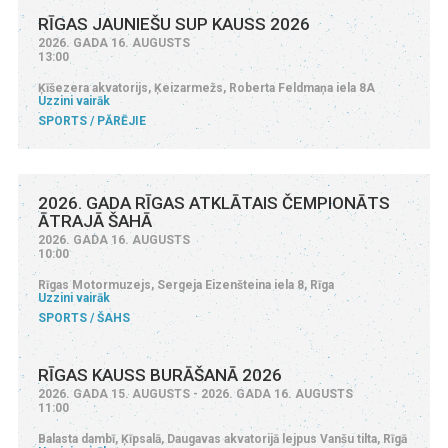
RĪGAS JAUNIEŠU SUP KAUSS 2026
2026. GADA 16. AUGUSTS
13:00
Ķīšezera akvatorijs, Ķeizarmežs, Roberta Feldmaņa iela 8A
Uzzini vairāk
SPORTS
PĀRĒJIE
2026. GADA RĪGAS ATKLĀTAIS ČEMPIONĀTS
ĀTRAJĀ ŠAHĀ
2026. GADA 16. AUGUSTS
10:00
Rīgas Motormuzejs, Sergeja Eizenšteina iela 8, Rīga
Uzzini vairāk
SPORTS
ŠAHS
RĪGAS KAUSS BURĀŠANĀ 2026
2026. GADA 15. AUGUSTS - 2026. GADA 16. AUGUSTS
11:00
Balasta dambī, Ķīpsalā, Daugavas akvatorijā lejpus Vanšu tilta, Rīgā