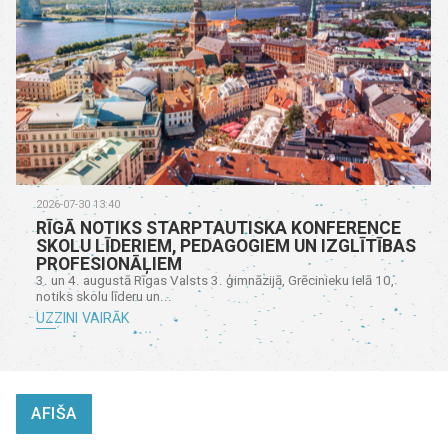
2026-07-30 13:40
RĪGĀ NOTIKS STARPTAUTISKA KONFERENCE
SKOLU LĪDERIEM, PEDAGOGIEM UN IZGLĪTĪBAS
PROFESIONĀĻIEM
3. un 4. augustā Rīgas Valsts 3. ģimnāzijā, Grēcinieku ielā 10,
notiks skolu līderu un...
UZZINI VAIRĀK
AFIŠA