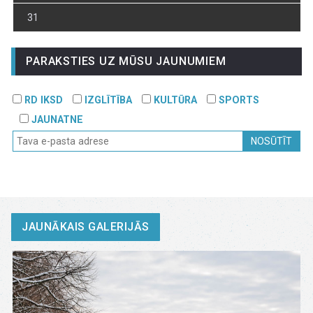
31
PARAKSTIES UZ MŪSU JAUNUMIEM
RD IKSD
IZGLĪTĪBA
KULTŪRA
SPORTS
JAUNATNE
NOSŪTĪT
JAUNĀKAIS GALERIJĀS