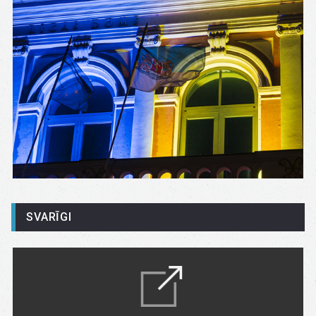
SVARĪGI