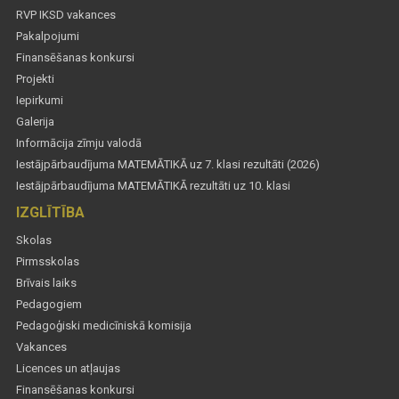
RVP IKSD vakances
Pakalpojumi
Finansēšanas konkursi
Projekti
Iepirkumi
Galerija
Informācija zīmju valodā
Iestājpārbaudījuma MATEMĀTIKĀ uz 7. klasi rezultāti (2026)
Iestājpārbaudījuma MATEMĀTIKĀ rezultāti uz 10. klasi
IZGLĪTĪBA
Skolas
Pirmsskolas
Brīvais laiks
Pedagogiem
Pedagoģiski medicīniskā komisija
Vakances
Licences un atļaujas
Finansēšanas konkursi