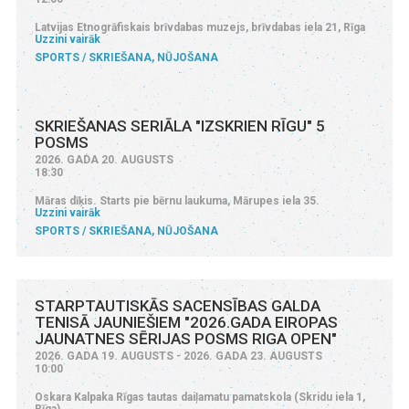
Latvijas Etnogrāfiskais brīvdabas muzejs, brīvdabas iela 21, Rīga
Uzzini vairāk
SPORTS
SKRIEŠANA, NŪJOŠANA
SKRIEŠANAS SERIĀLA "IZSKRIEN RĪGU" 5
POSMS
2026. GADA 20. AUGUSTS
18:30
Māras dīķis. Starts pie bērnu laukuma, Mārupes iela 35.
Uzzini vairāk
SPORTS
SKRIEŠANA, NŪJOŠANA
STARPTAUTISKĀS SACENSĪBAS GALDA
TENISĀ JAUNIEŠIEM "2026.GADA EIROPAS
JAUNATNES SĒRIJAS POSMS RIGA OPEN"
2026. GADA 19. AUGUSTS - 2026. GADA 23. AUGUSTS
10:00
Oskara Kalpaka Rīgas tautas daiļamatu pamatskola (Skridu iela 1,
Rīga)