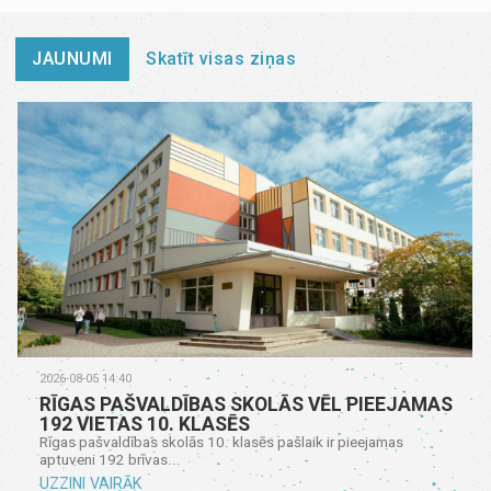
JAUNUMI
Skatīt visas ziņas
2026-08-05 14:40
RĪGAS PAŠVALDĪBAS SKOLĀS VĒL PIEEJAMAS
192 VIETAS 10. KLASĒS
Rīgas pašvaldības skolās 10. klasēs pašlaik ir pieejamas
aptuveni 192 brīvas...
UZZINI VAIRĀK