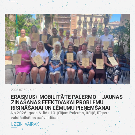
2026-07-30 14:40
ERASMUS+ MOBILITĀTE PALERMO – JAUNAS
ZINĀŠANAS EFEKTĪVĀKAI PROBLĒMU
RISINĀŠANAI UN LĒMUMU PIEŅEMŠANAI
No 2026. gada 6. līdz 10. jūlijam Palermo, Itālijā, Rīgas
valstspilsētas pašvaldības...
UZZINI VAIRĀK