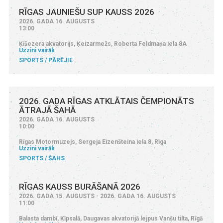
RĪGAS JAUNIEŠU SUP KAUSS 2026
2026. GADA 16. AUGUSTS
13:00
Ķīšezera akvatorijs, Ķeizarmežs, Roberta Feldmaņa iela 8A
Uzzini vairāk
SPORTS
PĀRĒJIE
2026. GADA RĪGAS ATKLĀTAIS ČEMPIONĀTS
ĀTRAJĀ ŠAHĀ
2026. GADA 16. AUGUSTS
10:00
Rīgas Motormuzejs, Sergeja Eizenšteina iela 8, Rīga
Uzzini vairāk
SPORTS
ŠAHS
RĪGAS KAUSS BURĀŠANĀ 2026
2026. GADA 15. AUGUSTS - 2026. GADA 16. AUGUSTS
11:00
Balasta dambī, Ķīpsalā, Daugavas akvatorijā lejpus Vanšu tilta, Rīgā