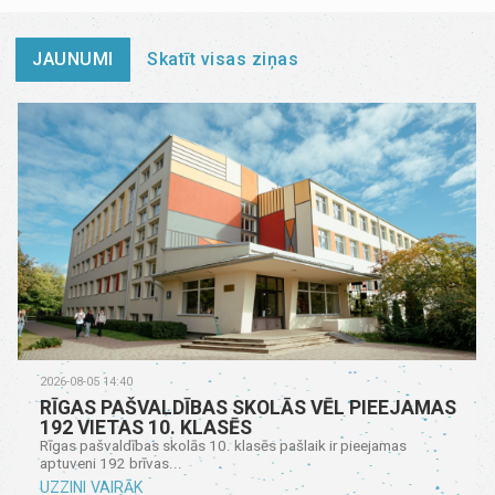
JAUNUMI
Skatīt visas ziņas
2026-08-05 14:40
RĪGAS PAŠVALDĪBAS SKOLĀS VĒL PIEEJAMAS
192 VIETAS 10. KLASĒS
Rīgas pašvaldības skolās 10. klasēs pašlaik ir pieejamas
aptuveni 192 brīvas...
UZZINI VAIRĀK