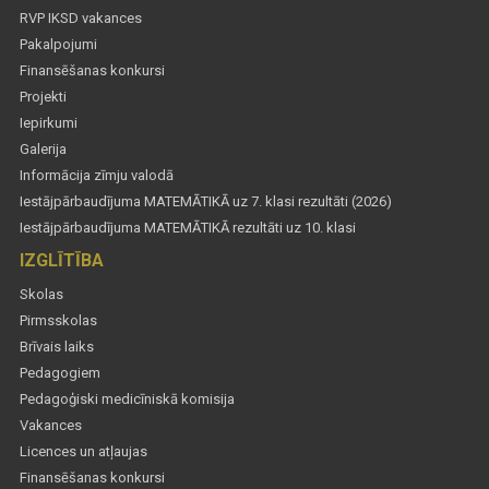
RVP IKSD vakances
Pakalpojumi
Finansēšanas konkursi
Projekti
Iepirkumi
Galerija
Informācija zīmju valodā
Iestājpārbaudījuma MATEMĀTIKĀ uz 7. klasi rezultāti (2026)
Iestājpārbaudījuma MATEMĀTIKĀ rezultāti uz 10. klasi
IZGLĪTĪBA
Skolas
Pirmsskolas
Brīvais laiks
Pedagogiem
Pedagoģiski medicīniskā komisija
Vakances
Licences un atļaujas
Finansēšanas konkursi