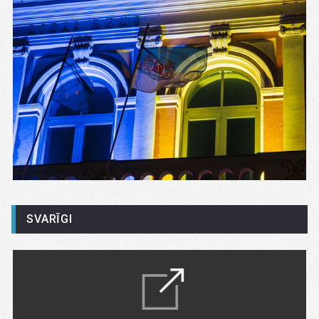
SVARĪGI