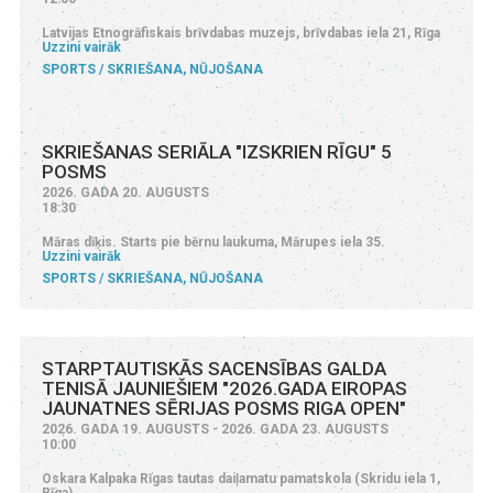
Latvijas Etnogrāfiskais brīvdabas muzejs, brīvdabas iela 21, Rīga
Uzzini vairāk
SPORTS
SKRIEŠANA, NŪJOŠANA
SKRIEŠANAS SERIĀLA "IZSKRIEN RĪGU" 5
POSMS
2026. GADA 20. AUGUSTS
18:30
Māras dīķis. Starts pie bērnu laukuma, Mārupes iela 35.
Uzzini vairāk
SPORTS
SKRIEŠANA, NŪJOŠANA
STARPTAUTISKĀS SACENSĪBAS GALDA
TENISĀ JAUNIEŠIEM "2026.GADA EIROPAS
JAUNATNES SĒRIJAS POSMS RIGA OPEN"
2026. GADA 19. AUGUSTS - 2026. GADA 23. AUGUSTS
10:00
Oskara Kalpaka Rīgas tautas daiļamatu pamatskola (Skridu iela 1,
Rīga)