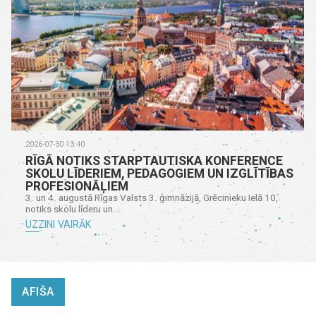
2026-07-30 13:40
RĪGĀ NOTIKS STARPTAUTISKA KONFERENCE
SKOLU LĪDERIEM, PEDAGOGIEM UN IZGLĪTĪBAS
PROFESIONĀĻIEM
3. un 4. augustā Rīgas Valsts 3. ģimnāzijā, Grēcinieku ielā 10,
notiks skolu līderu un...
UZZINI VAIRĀK
AFIŠA