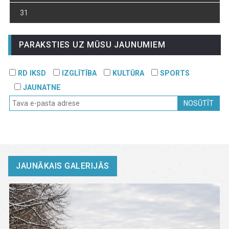
31
PARAKSTIES UZ MŪSU JAUNUMIEM
RD IKSD
IZGLĪTĪBA
KULTŪRA
SPORTS
JAUNATNE
NOSŪTĪT
JAUNĀKAIS GALERIJĀS