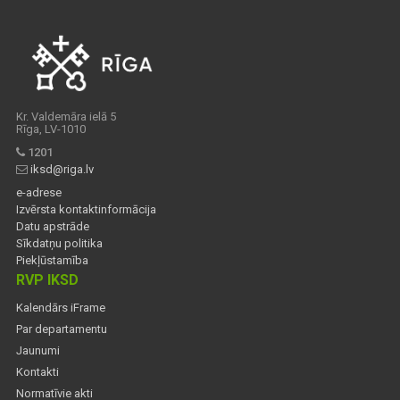
Kr. Valdemāra ielā 5
Rīga, LV-1010
1201
iksd@riga.lv
e-adrese
Izvērsta kontaktinformācija
Datu apstrāde
Sīkdatņu politika
Piekļūstamība
RVP IKSD
Kalendārs iFrame
Par departamentu
Jaunumi
Kontakti
Normatīvie akti