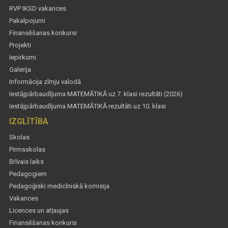
RVP IKSD vakances
Pakalpojumi
Finansēšanas konkursi
Projekti
Iepirkumi
Galerija
Informācija zīmju valodā
Iestājpārbaudījuma MATEMĀTIKĀ uz 7. klasi rezultāti (2026)
Iestājpārbaudījuma MATEMĀTIKĀ rezultāti uz 10. klasi
IZGLĪTĪBA
Skolas
Pirmsskolas
Brīvais laiks
Pedagogiem
Pedagoģiski medicīniskā komisija
Vakances
Licences un atļaujas
Finansēšanas konkursi