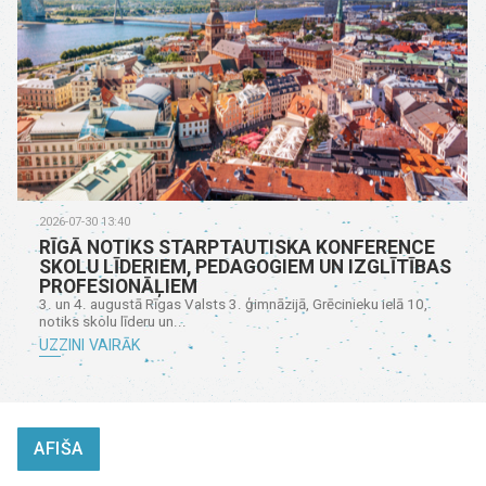
2026-07-30 13:40
RĪGĀ NOTIKS STARPTAUTISKA KONFERENCE
SKOLU LĪDERIEM, PEDAGOGIEM UN IZGLĪTĪBAS
PROFESIONĀĻIEM
3. un 4. augustā Rīgas Valsts 3. ģimnāzijā, Grēcinieku ielā 10,
notiks skolu līderu un...
UZZINI VAIRĀK
AFIŠA