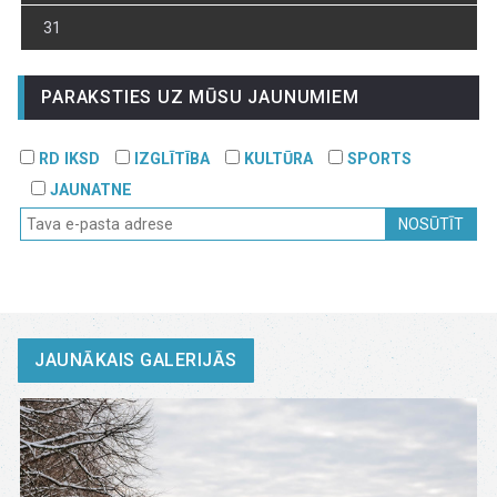
31
PARAKSTIES UZ MŪSU JAUNUMIEM
RD IKSD
IZGLĪTĪBA
KULTŪRA
SPORTS
JAUNATNE
NOSŪTĪT
JAUNĀKAIS GALERIJĀS