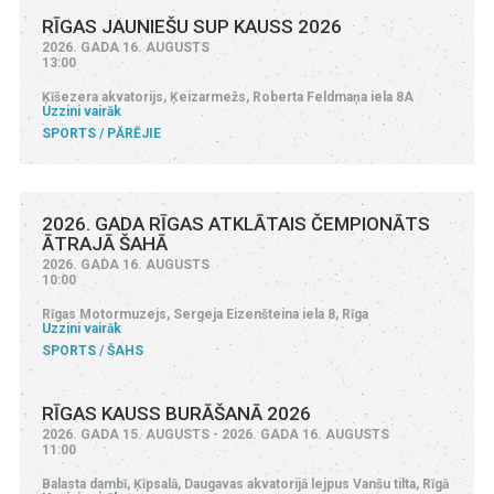
RĪGAS JAUNIEŠU SUP KAUSS 2026
2026. GADA 16. AUGUSTS
13:00
Ķīšezera akvatorijs, Ķeizarmežs, Roberta Feldmaņa iela 8A
Uzzini vairāk
SPORTS
PĀRĒJIE
2026. GADA RĪGAS ATKLĀTAIS ČEMPIONĀTS
ĀTRAJĀ ŠAHĀ
2026. GADA 16. AUGUSTS
10:00
Rīgas Motormuzejs, Sergeja Eizenšteina iela 8, Rīga
Uzzini vairāk
SPORTS
ŠAHS
RĪGAS KAUSS BURĀŠANĀ 2026
2026. GADA 15. AUGUSTS - 2026. GADA 16. AUGUSTS
11:00
Balasta dambī, Ķīpsalā, Daugavas akvatorijā lejpus Vanšu tilta, Rīgā