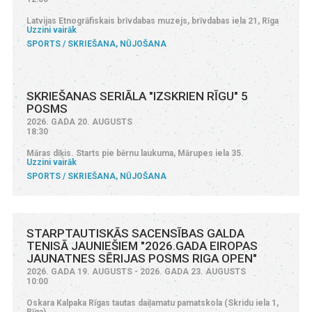
Latvijas Etnogrāfiskais brīvdabas muzejs, brīvdabas iela 21, Rīga
Uzzini vairāk
SPORTS
SKRIEŠANA, NŪJOŠANA
SKRIEŠANAS SERIĀLA "IZSKRIEN RĪGU" 5
POSMS
2026. GADA 20. AUGUSTS
18:30
Māras dīķis. Starts pie bērnu laukuma, Mārupes iela 35.
Uzzini vairāk
SPORTS
SKRIEŠANA, NŪJOŠANA
STARPTAUTISKĀS SACENSĪBAS GALDA
TENISĀ JAUNIEŠIEM "2026.GADA EIROPAS
JAUNATNES SĒRIJAS POSMS RIGA OPEN"
2026. GADA 19. AUGUSTS - 2026. GADA 23. AUGUSTS
10:00
Oskara Kalpaka Rīgas tautas daiļamatu pamatskola (Skridu iela 1,
Rīga)