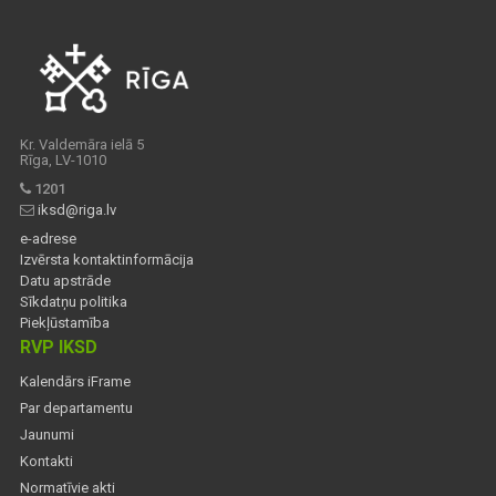
Kr. Valdemāra ielā 5
Rīga, LV-1010
1201
iksd@riga.lv
e-adrese
Izvērsta kontaktinformācija
Datu apstrāde
Sīkdatņu politika
Piekļūstamība
RVP IKSD
Kalendārs iFrame
Par departamentu
Jaunumi
Kontakti
Normatīvie akti