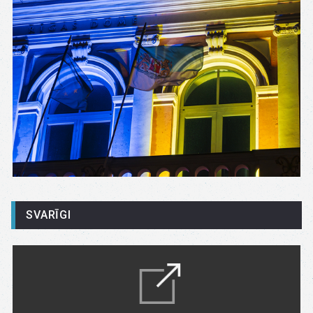
SVARĪGI