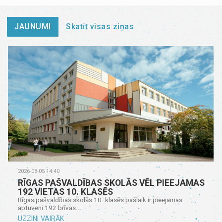
JAUNUMI
Skatīt visas ziņas
2026-08-05 14:40
RĪGAS PAŠVALDĪBAS SKOLĀS VĒL PIEEJAMAS
192 VIETAS 10. KLASĒS
Rīgas pašvaldības skolās 10. klasēs pašlaik ir pieejamas
aptuveni 192 brīvas...
UZZINI VAIRĀK