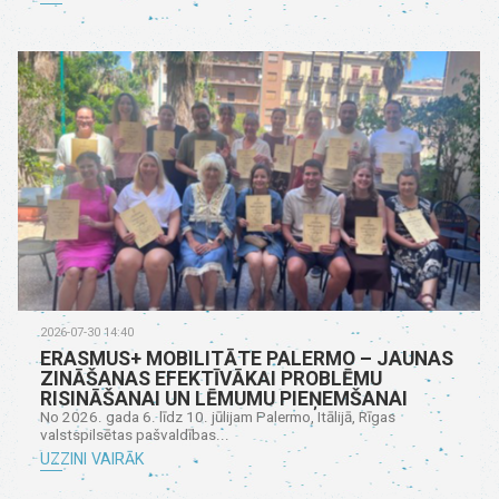
2026-07-30 14:40
ERASMUS+ MOBILITĀTE PALERMO – JAUNAS
ZINĀŠANAS EFEKTĪVĀKAI PROBLĒMU
RISINĀŠANAI UN LĒMUMU PIEŅEMŠANAI
No 2026. gada 6. līdz 10. jūlijam Palermo, Itālijā, Rīgas
valstspilsētas pašvaldības...
UZZINI VAIRĀK