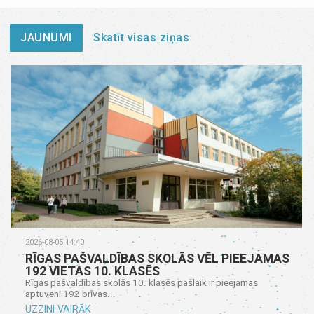
JAUNUMI
Skatīt visas ziņas
2026-08-05 14:40
RĪGAS PAŠVALDĪBAS SKOLĀS VĒL PIEEJAMAS
192 VIETAS 10. KLASĒS
Rīgas pašvaldības skolās 10. klasēs pašlaik ir pieejamas
aptuveni 192 brīvas...
UZZINI VAIRĀK