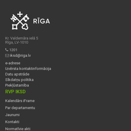
Kr. Valdemāra ielā 5
Rīga, LV-1010
1201
iksd@riga.lv
e-adrese
Izvērsta kontaktinformācija
Datu apstrāde
Sīkdatņu politika
Piekļūstamība
RVP IKSD
Kalendārs iFrame
Par departamentu
Jaunumi
Kontakti
Normatīvie akti