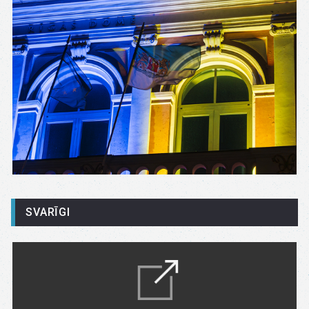
SVARĪGI