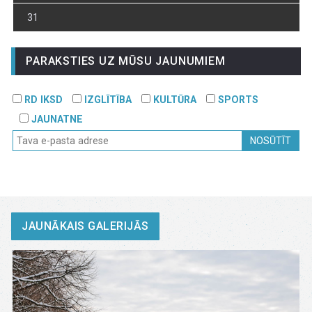
31
PARAKSTIES UZ MŪSU JAUNUMIEM
RD IKSD
IZGLĪTĪBA
KULTŪRA
SPORTS
JAUNATNE
NOSŪTĪT
JAUNĀKAIS GALERIJĀS