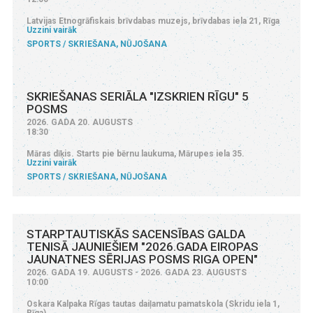
Latvijas Etnogrāfiskais brīvdabas muzejs, brīvdabas iela 21, Rīga
Uzzini vairāk
SPORTS
SKRIEŠANA, NŪJOŠANA
SKRIEŠANAS SERIĀLA "IZSKRIEN RĪGU" 5
POSMS
2026. GADA 20. AUGUSTS
18:30
Māras dīķis. Starts pie bērnu laukuma, Mārupes iela 35.
Uzzini vairāk
SPORTS
SKRIEŠANA, NŪJOŠANA
STARPTAUTISKĀS SACENSĪBAS GALDA
TENISĀ JAUNIEŠIEM "2026.GADA EIROPAS
JAUNATNES SĒRIJAS POSMS RIGA OPEN"
2026. GADA 19. AUGUSTS - 2026. GADA 23. AUGUSTS
10:00
Oskara Kalpaka Rīgas tautas daiļamatu pamatskola (Skridu iela 1,
Rīga)