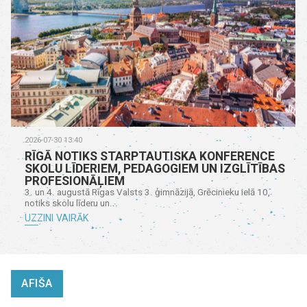
2026-07-30 13:40
RĪGĀ NOTIKS STARPTAUTISKA KONFERENCE
SKOLU LĪDERIEM, PEDAGOGIEM UN IZGLĪTĪBAS
PROFESIONĀĻIEM
3. un 4. augustā Rīgas Valsts 3. ģimnāzijā, Grēcinieku ielā 10,
notiks skolu līderu un...
UZZINI VAIRĀK
AFIŠA