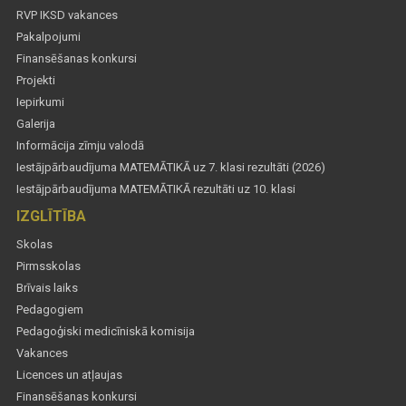
RVP IKSD vakances
Pakalpojumi
Finansēšanas konkursi
Projekti
Iepirkumi
Galerija
Informācija zīmju valodā
Iestājpārbaudījuma MATEMĀTIKĀ uz 7. klasi rezultāti (2026)
Iestājpārbaudījuma MATEMĀTIKĀ rezultāti uz 10. klasi
IZGLĪTĪBA
Skolas
Pirmsskolas
Brīvais laiks
Pedagogiem
Pedagoģiski medicīniskā komisija
Vakances
Licences un atļaujas
Finansēšanas konkursi