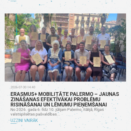
2026-07-30 14:40
ERASMUS+ MOBILITĀTE PALERMO – JAUNAS
ZINĀŠANAS EFEKTĪVĀKAI PROBLĒMU
RISINĀŠANAI UN LĒMUMU PIEŅEMŠANAI
No 2026. gada 6. līdz 10. jūlijam Palermo, Itālijā, Rīgas
valstspilsētas pašvaldības...
UZZINI VAIRĀK