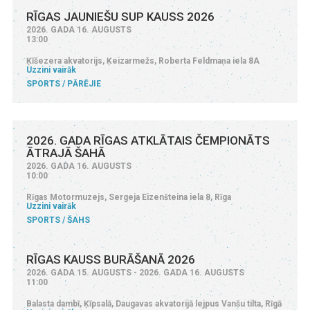
RĪGAS JAUNIEŠU SUP KAUSS 2026
2026. GADA 16. AUGUSTS
13:00
Ķīšezera akvatorijs, Ķeizarmežs, Roberta Feldmaņa iela 8A
Uzzini vairāk
SPORTS
PĀRĒJIE
2026. GADA RĪGAS ATKLĀTAIS ČEMPIONĀTS
ĀTRAJĀ ŠAHĀ
2026. GADA 16. AUGUSTS
10:00
Rīgas Motormuzejs, Sergeja Eizenšteina iela 8, Rīga
Uzzini vairāk
SPORTS
ŠAHS
RĪGAS KAUSS BURĀŠANĀ 2026
2026. GADA 15. AUGUSTS - 2026. GADA 16. AUGUSTS
11:00
Balasta dambī, Ķīpsalā, Daugavas akvatorijā lejpus Vanšu tilta, Rīgā