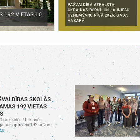
PAŠVALDĪBA ATBALSTA
UKRAINAS BĒRNU UN JAUNIEŠU
 192 VIETAS 10.
UZŅEMŠANU RĪGĀ 2026. GADA
VASARĀ
ŠVALDĪBAS SKOLĀS
JAMAS 192 VIETAS
ĒS
ības skolās 10. klasēs
ejamas aptuveni 192 brīvas...
ĀK