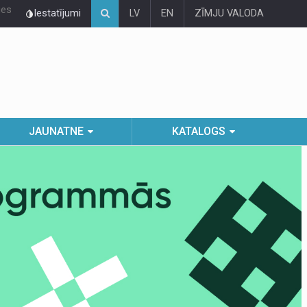
ies
Iestatījumi
LV
EN
ZĪMJU VALODA
JAUNATNE
KATALOGS