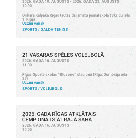
2026. GADA 19. AUGUSTS - 2026. GADA 23. AUGUSTS
10:00
Oskara Kalpaka Rīgas tautas daiļamatu pamatskola (Skridu iela
1, Rīga)
Uzzini vairāk
SPORTS
GALDA TENISS
21.VASARAS SPĒLES VOLEJBOLĀ
2026. GADA 16. AUGUSTS
11:00
Rīgas Sporta skolas “Rīdzene” stadionā (Rīga, Dumbrāja iela
27)
Uzzini vairāk
SPORTS
VOLEJBOLS
2026. GADA RĪGAS ATKLĀTAIS
ČEMPIONĀTS ĀTRAJĀ ŠAHĀ
2026. GADA 16. AUGUSTS
10:00