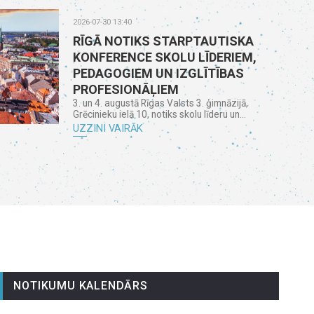
2026-07-30 13:40
RĪGĀ NOTIKS STARPTAUTISKA
KONFERENCE SKOLU LĪDERIEM,
PEDAGOGIEM UN IZGLĪTĪBAS
PROFESIONĀĻIEM
3. un 4. augustā Rīgas Valsts 3. ģimnāzijā,
Grēcinieku ielā 10, notiks skolu līderu un...
UZZINI VAIRĀK
NOTIKUMU KALENDĀRS