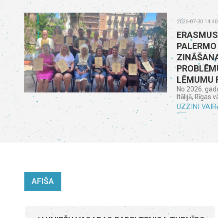
2026-07-30 14:40
ERASMUS
PALERMO
ZINĀŠANA
PROBLĒMU
LĒMUMU 
No 2026. gada 
Itālijā, Rīgas 
UZZINI VAIR
AFIŠA