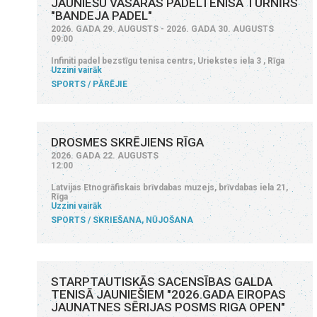
JAUNIEŠU VASARAS PADELTENISA TURNĪRS
"BANDEJA PADEL"
2026. GADA 29. AUGUSTS - 2026. GADA 30. AUGUSTS
09:00
Infiniti padel bezstīgu tenisa centrs, Uriekstes iela 3 , Rīga
Uzzini vairāk
SPORTS
PĀRĒJIE
DROSMES SKRĒJIENS RĪGA
2026. GADA 22. AUGUSTS
12:00
Latvijas Etnogrāfiskais brīvdabas muzejs, brīvdabas iela 21,
Rīga
Uzzini vairāk
SPORTS
SKRIEŠANA, NŪJOŠANA
STARPTAUTISKĀS SACENSĪBAS GALDA
TENISĀ JAUNIEŠIEM "2026.GADA EIROPAS
JAUNATNES SĒRIJAS POSMS RIGA OPEN"