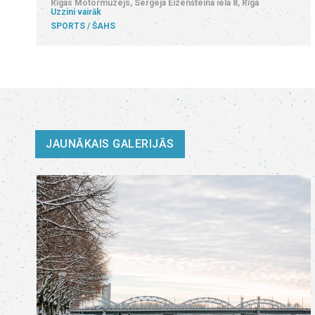
Rīgas Motormuzejs, Sergeja Eizenšteina iela 8, Rīga
Uzzini vairāk
SPORTS
ŠAHS
JAUNĀKAIS GALERIJĀS