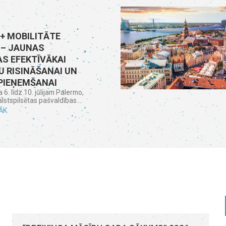
+ MOBILITĀTE
 – JAUNAS
S EFEKTĪVĀKAI
 RISINĀŠANAI UN
PIEŅEMŠANAI
6. līdz 10. jūlijam Palermo,
valstspilsētas pašvaldības...
ĀK