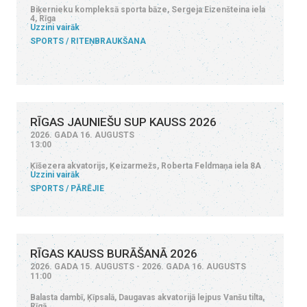
Biķernieku kompleksā sporta bāze, Sergeja Eizenšteina iela
4, Rīga
Uzzini vairāk
SPORTS
RITEŅBRAUKŠANA
RĪGAS JAUNIEŠU SUP KAUSS 2026
2026. GADA 16. AUGUSTS
13:00
Ķīšezera akvatorijs, Ķeizarmežs, Roberta Feldmaņa iela 8A
Uzzini vairāk
SPORTS
PĀRĒJIE
RĪGAS KAUSS BURĀŠANĀ 2026
2026. GADA 15. AUGUSTS - 2026. GADA 16. AUGUSTS
11:00
Balasta dambī, Ķīpsalā, Daugavas akvatorijā lejpus Vanšu tilta,
Rīgā