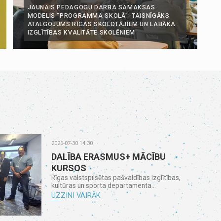
JAUNAIS PEDAGOGU DARBA SAMAKSAS
MODELIS “PROGRAMMA SKOLĀ”: TAISNĪGĀKS
ATALGOJUMS RĪGAS SKOLOTĀJIEM UN LABĀKA
IZGLĪTĪBAS KVALITĀTE SKOLĒNIEM
2026-07-30 14:30
DALĪBA ERASMUS+ MĀCĪBU
KURSOS
Rīgas valstspilsētas pašvaldības Izglītības,
kultūras un sporta departamenta...
UZZINI VAIRĀK