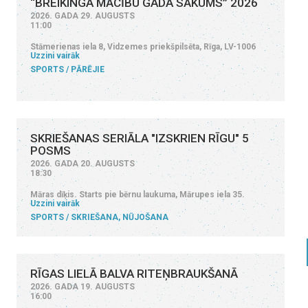
“BREIKINGA MĀCĪBU GADA SĀKUMS” 2026
2026. GADA 29. AUGUSTS
11:00
Stāmerienas iela 8, Vidzemes priekšpilsēta, Rīga, LV-1006
Uzzini vairāk
SPORTS
PĀRĒJIE
SKRIEŠANAS SERIĀLA "IZSKRIEN RĪGU" 5
POSMS
2026. GADA 20. AUGUSTS
18:30
Māras dīķis. Starts pie bērnu laukuma, Mārupes iela 35.
Uzzini vairāk
SPORTS
SKRIEŠANA, NŪJOŠANA
RĪGAS LIELĀ BALVA RITEŅBRAUKŠANĀ
2026. GADA 19. AUGUSTS
16:00