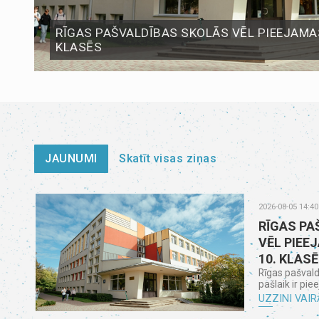
RĪGAS PAŠVALDĪBAS SKOLĀS VĒL PIEEJAMAS
KLASĒS
JAUNUMI
Skatīt visas ziņas
2026-08-05 14:40
RĪGAS PA
VĒL PIEE
10. KLAS
Rīgas pašvald
pašlaik ir pie
UZZINI VAIR