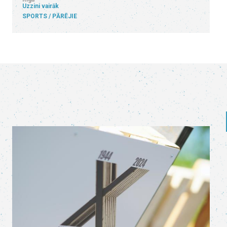
Uzzini vairāk
SPORTS
PĀRĒJIE