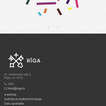
Kr. Valdemāra ielā 5
Rīga, LV-1010
1201
iksd@riga.lv
e-adrese
Izvērsta kontaktinformācija
Datu apstrāde