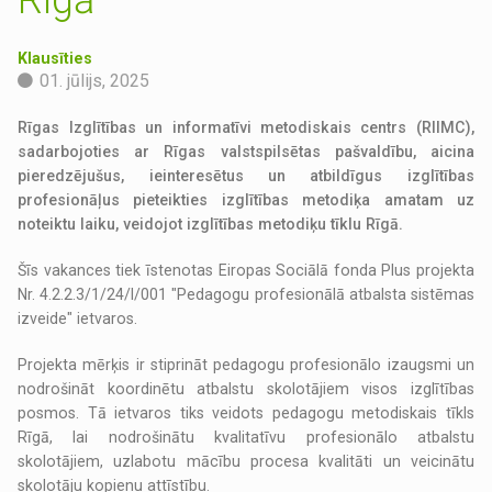
Klausīties
01. jūlijs, 2025
Rīgas Izglītības un informatīvi metodiskais centrs (RIIMC),
sadarbojoties ar Rīgas valstspilsētas pašvaldību, aicina
pieredzējušus, ieinteresētus un atbildīgus izglītības
profesionāļus pieteikties izglītības metodiķa amatam uz
noteiktu laiku, veidojot izglītības metodiķu tīklu Rīgā.
Šīs vakances tiek īstenotas Eiropas Sociālā fonda Plus projekta
Nr. 4.2.2.3/1/24/I/001 "Pedagogu profesionālā atbalsta sistēmas
izveide" ietvaros.
Projekta mērķis ir stiprināt pedagogu profesionālo izaugsmi un
nodrošināt koordinētu atbalstu skolotājiem visos izglītības
posmos. Tā ietvaros tiks veidots pedagogu metodiskais tīkls
Rīgā, lai nodrošinātu kvalitatīvu profesionālo atbalstu
skolotājiem, uzlabotu mācību procesa kvalitāti un veicinātu
skolotāju kopienu attīstību.