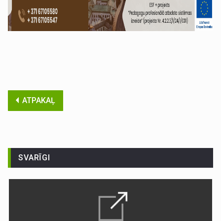
ATPAKAĻ
SVARĪGI