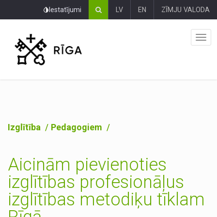
Pāriet
Iestatījumi
LV
EN
ZĪMJU VALODA
uz
lapas
saturu
Izglītība
Pedagogiem
Aicinām pievienoties
izglītības profesionāļus
izglītības metodiķu tīklam
Rīgā