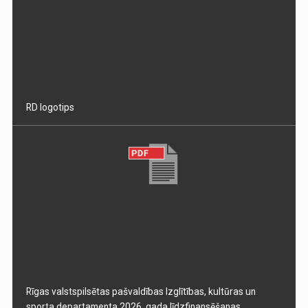
RD logotips
Rīgas valstspilsētas pašvaldības Izglītības, kultūras un
sporta departamenta 2026. gada līdzfinansēšanas