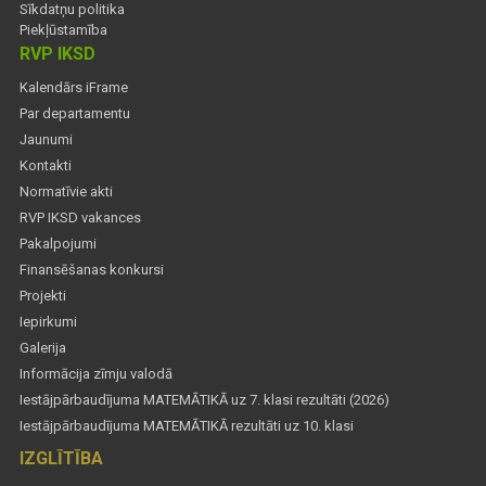
Sīkdatņu politika
Piekļūstamība
RVP IKSD
Kalendārs iFrame
Par departamentu
Jaunumi
Kontakti
Normatīvie akti
RVP IKSD vakances
Pakalpojumi
Finansēšanas konkursi
Projekti
Iepirkumi
Galerija
Informācija zīmju valodā
Iestājpārbaudījuma MATEMĀTIKĀ uz 7. klasi rezultāti (2026)
Iestājpārbaudījuma MATEMĀTIKĀ rezultāti uz 10. klasi
IZGLĪTĪBA