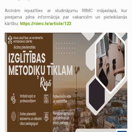
Aicinām iepazīties ar sludinājumu RIIMC mājaslapā, kur
pieejama pilna informācija par vakancēm un pieteikšanās
kārtību:
https://riimc.lv/article/123