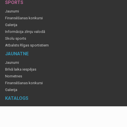
SPORTS
Jaunumi
Finansēšanas konkursi
Galerija
Informācija zīmju valodā
Skolu sports
Atbalsts Rīgas sportistiem
JAUNATNE
Jaunumi
Brīvā laika iespējas
Nometnes
Finansēšanas konkursi
Galerija
KATALOGS
Informatīvajos materiālos izmantotas fotogrāfijas, lai atspoguļotu Rīgas valstspilsētas
pa&scaron;valdības rīkotus un atbalstītus pasākumus. Gadījumos, ja ir