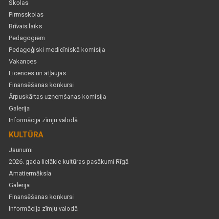
Skolas
Pirmsskolas
Brīvais laiks
Pedagogiem
Pedagoģiski medicīniskā komisija
Vakances
Licences un atļaujas
Finansēšanas konkursi
Ārpuskārtas uzņemšanas komisija
Galerija
Informācija zīmju valodā
KULTŪRA
Jaunumi
2026. gada lielākie kultūras pasākumi Rīgā
Amatiermāksla
Galerija
Finansēšanas konkursi
Informācija zīmju valodā