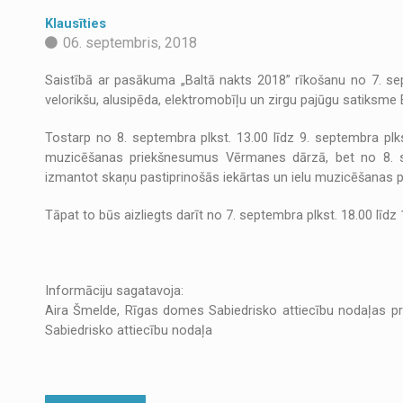
Klausīties
06. septembris, 2018
Saistībā ar pasākuma „Baltā nakts 2018” rīkošanu no 7. sept
velorikšu, alusipēda, elektromobīļu un zirgu pajūgu satiksme
Tostarp no 8. septembra plkst. 13.00 līdz 9. septembra plks
muzicēšanas priekšnesumus Vērmanes dārzā, bet no 8. sep
izmantot skaņu pastiprinošās iekārtas un ielu muzicēšanas 
Tāpat to būs aizliegts darīt no 7. septembra plkst. 18.00 līd
Informāciju sagatavoja:
Aira Šmelde, Rīgas domes Sabiedrisko attiecību nodaļas pro
Sabiedrisko attiecību nodaļa