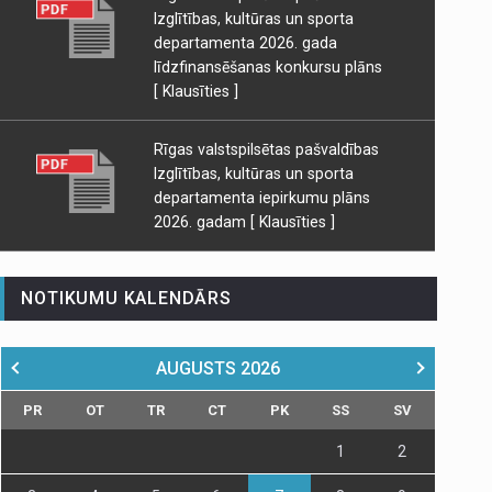
Izglītības, kultūras un sporta
departamenta 2026. gada
līdzfinansēšanas konkursu plāns
[ Klausīties ]
Rīgas valstspilsētas pašvaldības
Izglītības, kultūras un sporta
departamenta iepirkumu plāns
2026. gadam
[ Klausīties ]
NOTIKUMU KALENDĀRS
AUGUSTS
2026
PR
OT
TR
CT
PK
SS
SV
1
2