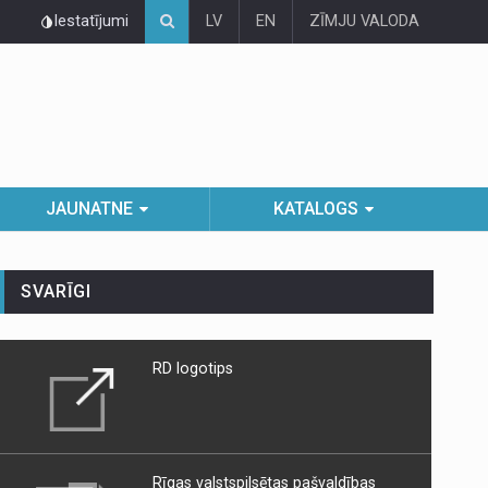
Iestatījumi
LV
EN
ZĪMJU VALODA
JAUNATNE
KATALOGS
SVARĪGI
RD logotips
Rīgas valstspilsētas pašvaldības