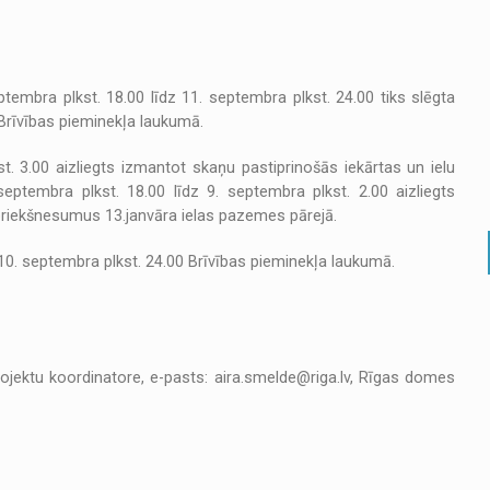
embra plkst. 18.00 līdz 11. septembra plkst. 24.00 tiks slēgta
 Brīvības pieminekļa laukumā.
t. 3.00 aizliegts izmantot skaņu pastiprinošās iekārtas un ielu
tembra plkst. 18.00 līdz 9. septembra plkst. 2.00 aizliegts
priekšnesumus 13.janvāra ielas pazemes pārejā.
z 10. septembra plkst. 24.00 Brīvības pieminekļa laukumā.
jektu koordinatore, e-pasts: aira.smelde@riga.lv, Rīgas domes