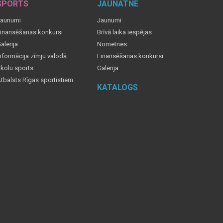
SPORTS
JAUNATNE
aunumi
Jaunumi
inansēšanas konkursi
Brīvā laika iespējas
alerija
Nometnes
nformācija zīmju valodā
Finansēšanas konkursi
kolu sports
Galerija
tbalsts Rīgas sportistiem
KATALOGS