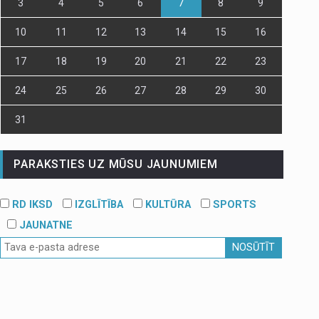
3
4
5
6
7
8
9
10
11
12
13
14
15
16
17
18
19
20
21
22
23
24
25
26
27
28
29
30
31
PARAKSTIES UZ MŪSU JAUNUMIEM
RD IKSD
IZGLĪTĪBA
KULTŪRA
SPORTS
JAUNATNE
NOSŪTĪT