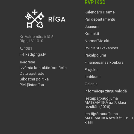
RVP IKSD
Kalendārs iFrame
Par departamentu
Jaunumi
Kontakti
Kr. Valdemāra ielā 5
Rīga, LV-1010
Normatīvie akti
RVP IKSD vakances
1201
iksd@riga.lv
Pakalpojumi
e-adrese
Finansēšanas konkursi
Izvērsta kontaktinformācija
Projekti
Datu apstrāde
Iepirkumi
Sīkdatņu politika
Galerija
Piekļūstamība
Informācija zīmju valodā
Iestājpārbaudījuma
MATEMĀTIKĀ uz 7. klasi
rezultāti (2026)
Iestājpārbaudījuma
MATEMĀTIKĀ rezultāti uz 10.
klasi