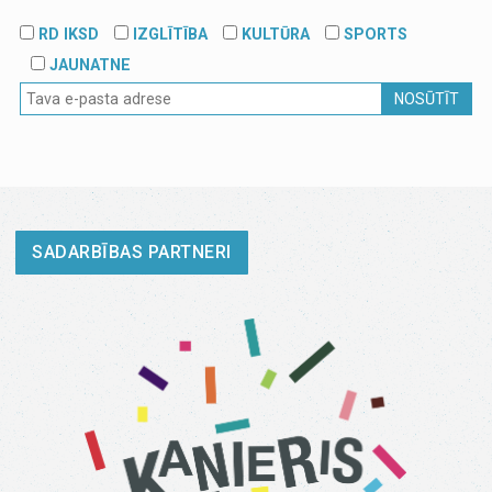
RD IKSD
IZGLĪTĪBA
KULTŪRA
SPORTS
JAUNATNE
NOSŪTĪT
SADARBĪBAS PARTNERI