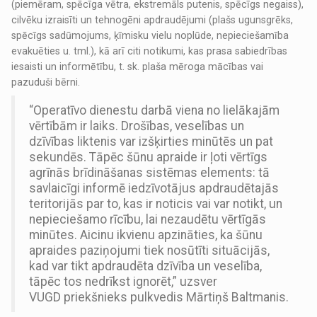
(piemēram, spēcīga vētra, ekstremāls putenis, spēcīgs negaiss),
cilvēku izraisīti un tehnogēni apdraudējumi (plašs ugunsgrēks,
spēcīgs sadūmojums, ķīmisku vielu noplūde, nepieciešamība
evakuēties u. tml.), kā arī citi notikumi, kas prasa sabiedrības
iesaisti un informētību, t. sk. plaša mēroga mācības vai
pazuduši bērni.
“Operatīvo dienestu darbā viena no lielākajām
vērtībām ir laiks. Drošības, veselības un
dzīvības liktenis var izšķirties minūtēs un pat
sekundēs. Tāpēc šūnu apraide ir ļoti vērtīgs
agrīnās brīdināšanas sistēmas elements: tā
savlaicīgi informē iedzīvotājus apdraudētajās
teritorijās par to, kas ir noticis vai var notikt, un
nepieciešamo rīcību, lai nezaudētu vērtīgās
minūtes. Aicinu ikvienu apzināties, ka šūnu
apraides paziņojumi tiek nosūtīti situācijās,
kad var tikt apdraudēta dzīvība un veselība,
tāpēc tos nedrīkst ignorēt,” uzsver
VUGD priekšnieks pulkvedis Mārtiņš Baltmanis.