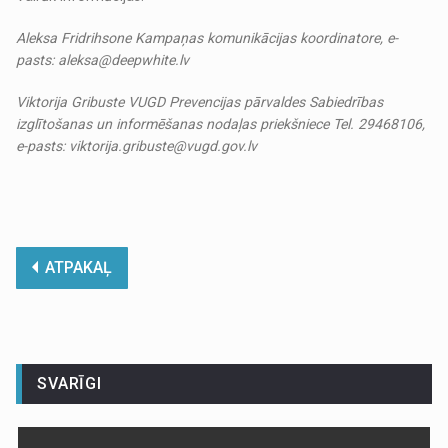
Aleksa Fridrihsone
Kampaņas komunikācijas koordinatore,
e-
pasts: aleksa@deepwhite.lv
Viktorija Gribuste
VUGD Prevencijas pārvaldes
Sabiedrības
izglītošanas un informēšanas nodaļas priekšniece
Tel. 29468106,
e-pasts: viktorija.gribuste@vugd.gov.lv
ATPAKAĻ
SVARĪGI