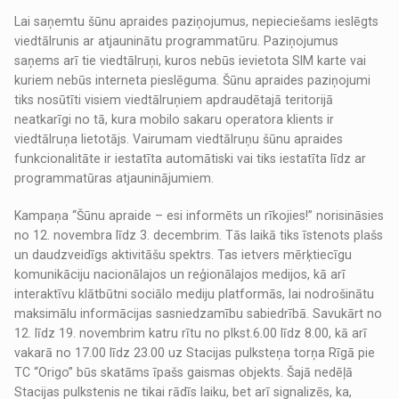
Lai saņemtu šūnu apraides paziņojumus, nepieciešams ieslēgts
viedtālrunis ar atjauninātu programmatūru. Paziņojumus
saņems arī tie viedtālruņi, kuros nebūs ievietota SIM karte vai
kuriem nebūs interneta pieslēguma. Šūnu apraides paziņojumi
tiks nosūtīti visiem viedtālruņiem apdraudētajā teritorijā
neatkarīgi no tā, kura mobilo sakaru operatora klients ir
viedtālruņa lietotājs. Vairumam viedtālruņu šūnu apraides
funkcionalitāte ir iestatīta automātiski vai tiks iestatīta līdz ar
programmatūras atjauninājumiem.
Kampaņa “Šūnu apraide – esi informēts un rīkojies!” norisināsies
no 12. novembra līdz 3. decembrim. Tās laikā tiks īstenots plašs
un daudzveidīgs aktivitāšu spektrs. Tas ietvers mērķtiecīgu
komunikāciju nacionālajos un reģionālajos medijos, kā arī
interaktīvu klātbūtni sociālo mediju platformās, lai nodrošinātu
maksimālu informācijas sasniedzamību sabiedrībā. Savukārt no
12. līdz 19. novembrim katru rītu no plkst.6.00 līdz 8.00, kā arī
vakarā no 17.00 līdz 23.00 uz Stacijas pulksteņa torņa Rīgā pie
TC “Origo” būs skatāms īpašs gaismas objekts. Šajā nedēļā
Stacijas pulkstenis ne tikai rādīs laiku, bet arī signalizēs, ka,