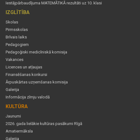
Iestājpārbaudījuma MATEMĀTIKĀ rezultāti uz 10. klasi
IZGLĪTĪBA
Skolas
Pirmsskolas
Brīvais laiks
Pedagogiem
Pedagoģiski medicīniskā komisija
Vakances
Licences un atļaujas
Finansēšanas konkursi
Ārpuskārtas uzņemšanas komisija
Galerija
Informācija zīmju valodā
KULTŪRA
Jaunumi
2026. gada lielākie kultūras pasākumi Rīgā
Amatiermāksla
Galerija