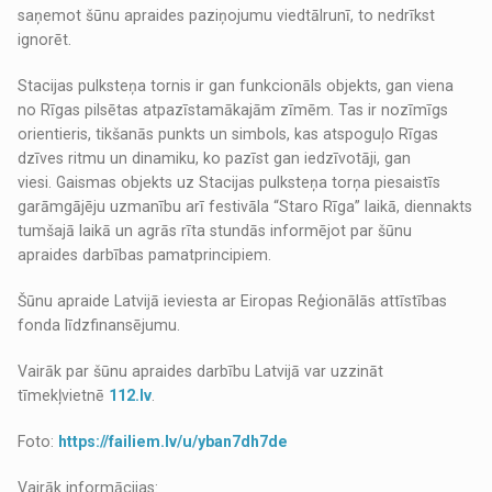
saņemot šūnu apraides paziņojumu viedtālrunī, to nedrīkst
ignorēt.
Stacijas pulksteņa tornis ir gan funkcionāls objekts, gan viena
no Rīgas pilsētas atpazīstamākajām zīmēm. Tas ir nozīmīgs
orientieris, tikšanās punkts un simbols, kas atspoguļo Rīgas
dzīves ritmu un dinamiku, ko pazīst gan iedzīvotāji, gan
viesi. Gaismas objekts uz Stacijas pulksteņa torņa piesaistīs
garāmgājēju uzmanību arī festivāla “Staro Rīga” laikā, diennakts
tumšajā laikā un agrās rīta stundās informējot par šūnu
apraides darbības pamatprincipiem.
Šūnu apraide Latvijā ieviesta ar Eiropas Reģionālās attīstības
fonda līdzfinansējumu.
Vairāk par šūnu apraides darbību Latvijā var uzzināt
tīmekļvietnē
112.lv
.
Foto:
https://failiem.lv/u/yban7dh7de
Vairāk informācijas: