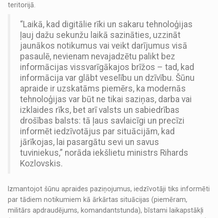
teritorijā.
“Laikā, kad digitālie rīki un sakaru tehnoloģijas
ļauj dažu sekunžu laikā sazināties, uzzināt
jaunākos notikumus vai veikt darījumus visā
pasaulē, nevienam nevajadzētu palikt bez
informācijas vissvarīgākajos brīžos – tad, kad
informācija var glābt veselību un dzīvību. Šūnu
apraide ir uzskatāms piemērs, ka modernās
tehnoloģijas var būt ne tikai saziņas, darba vai
izklaides rīks, bet arī valsts un sabiedrības
drošības balsts: tā ļaus savlaicīgi un precīzi
informēt iedzīvotājus par situācijām, kad
jārīkojas, lai pasargātu sevi un savus
tuviniekus,” norāda iekšlietu ministrs Rihards
Kozlovskis.
Izmantojot šūnu apraides paziņojumus, iedzīvotāji tiks informēti
par tādiem notikumiem kā ārkārtas situācijas (piemēram,
militārs apdraudējums, komandantstunda), bīstami laikapstākļi