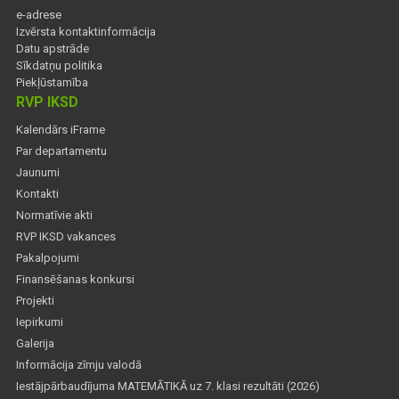
e-adrese
Izvērsta kontaktinformācija
Datu apstrāde
Sīkdatņu politika
Piekļūstamība
RVP IKSD
Kalendārs iFrame
Par departamentu
Jaunumi
Kontakti
Normatīvie akti
RVP IKSD vakances
Pakalpojumi
Finansēšanas konkursi
Projekti
Iepirkumi
Galerija
Informācija zīmju valodā
Iestājpārbaudījuma MATEMĀTIKĀ uz 7. klasi rezultāti (2026)