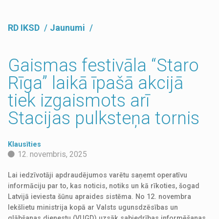
RD IKSD
Jaunumi
Gaismas festivāla “Staro
Rīga” laikā īpašā akcijā
tiek izgaismots arī
Stacijas pulksteņa tornis
Klausīties
12. novembris, 2025
Lai iedzīvotāji apdraudējumos varētu saņemt operatīvu
informāciju par to, kas noticis, notiks un kā rīkoties, šogad
Latvijā ieviesta šūnu apraides sistēma. No 12. novembra
Iekšlietu ministrija kopā ar Valsts ugunsdzēsības un
glābšanas dienestu (VUGD) uzsāk sabiedrības informēšanas