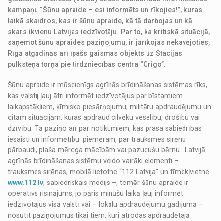
kampaņu “Šūnu apraide – esi informēts un rīkojies!”, kuras
laikā skaidros, kas ir šūnu apraide, kā tā darbojas un kā
skars ikvienu Latvijas iedzīvotāju. Par to, ka kritiskā situācijā,
saņemot šūnu apraides paziņojumu, ir jārīkojas nekavējoties,
Rīgā atgādinās arī īpašs gaismas objekts uz Stacijas
pulksteņa torņa pie tirdzniecības centra “Origo”.
Šūnu apraide ir mūsdienīgs agrīnās brīdināšanas sistēmas rīks,
kas valstij ļauj ātri informēt iedzīvotājus par bīstamiem
laikapstākļiem, ķīmisko piesārņojumu, militāru apdraudējumu un
citām situācijām, kuras apdraud cilvēku veselību, drošību vai
dzīvību. Tā paziņo arī par notikumiem, kas prasa sabiedrības
iesaisti un informētību: piemēram, par trauksmes sirēnu
pārbaudi, plaša mēroga mācībām vai pazudušu bērnu. Latvijā
agrīnās brīdināšanas sistēmu veido vairāki elementi –
trauksmes sirēnas, mobilā lietotne “112 Latvija” un tīmekļvietne
www.112.lv
, sabiedriskais medijs –, tomēr šūnu apraide ir
operatīvs risinājums, jo pāris minūšu laikā ļauj informēt
iedzīvotājus visā valstī vai – lokālu apdraudējumu gadījumā –
nosūtīt paziņojumus tikai tiem, kuri atrodas apdraudētajā