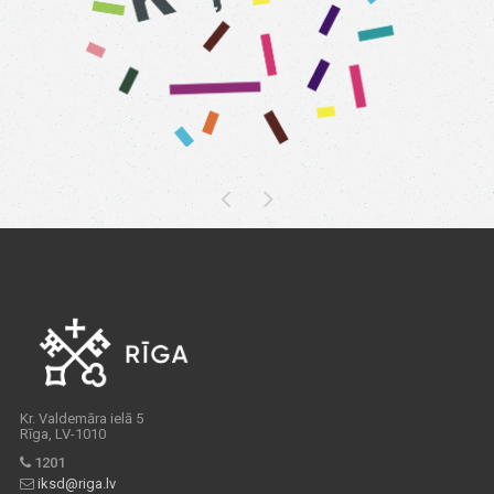
Kr. Valdemāra ielā 5
Rīga, LV-1010
1201
iksd@riga.lv