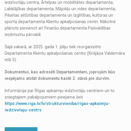
iedzīvotāju centra; Ārtelpas un mobilitātes departamenta;
Labklājības departamenta; Mājokļu un vides departamenta;
Pilsētas attīstības departamenta un Izglītības, kultūras un
sporta departamenta Klientu apkalpošanas centri. Nākotnē
plānots pievienot arī Finanšu departamenta Pašvaldības
ieņēmumu pārvaldi.
Šajā sakarā, ar 2025. gada 1. jūliju tiek reorganizēts
Departamenta Klientu apkalpošanas centrs (Krišjāņa Valdemāra
ielā 5).
Dokumentus, kas adresēti Departamentam, joprojām būs
iespējams atstāt dokumentu kastē 2. stāvā pie durvīm.
Informācija par Rīgas apkaimju iedzīvotāju centriem un to
sniegtajiem pakalpojumiem pieejama šeit:
https://www.riga.lv/lv/strukturvieniba/rigas-apkaimju-
iedzivotaju-centrs