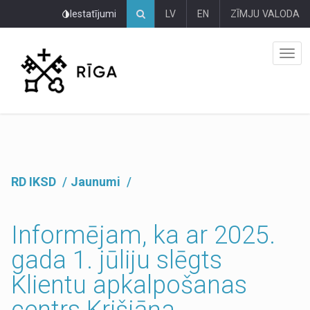
Pāriet
Iestatījumi
LV
EN
ZĪMJU VALODA
uz
lapas
saturu
RD IKSD
Jaunumi
Informējam, ka ar 2025.
gada 1. jūliju slēgts
Klientu apkalpošanas
centrs Krišjāņa