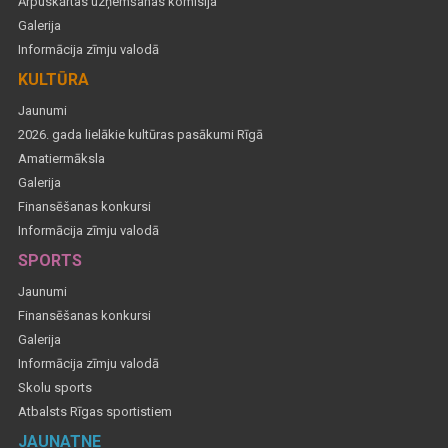
Ārpuskārtas uzņemšanas komisija
Galerija
Informācija zīmju valodā
KULTŪRA
Jaunumi
2026. gada lielākie kultūras pasākumi Rīgā
Amatiermāksla
Galerija
Finansēšanas konkursi
Informācija zīmju valodā
SPORTS
Jaunumi
Finansēšanas konkursi
Galerija
Informācija zīmju valodā
Skolu sports
Atbalsts Rīgas sportistiem
JAUNATNE