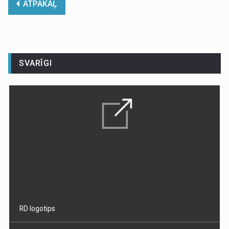
ATPAKAĻ
SVARĪGI
RD logotips