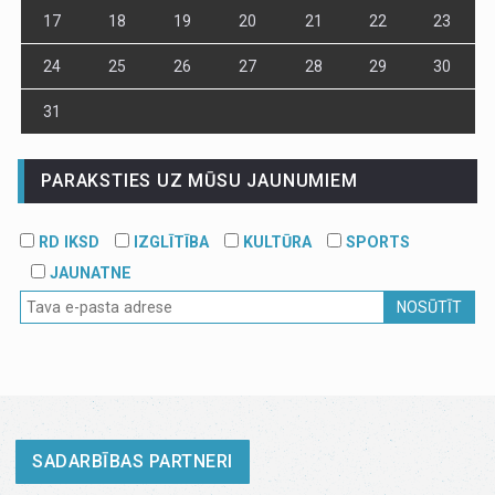
17
18
19
20
21
22
23
24
25
26
27
28
29
30
31
PARAKSTIES UZ MŪSU JAUNUMIEM
RD IKSD
IZGLĪTĪBA
KULTŪRA
SPORTS
JAUNATNE
NOSŪTĪT
SADARBĪBAS PARTNERI