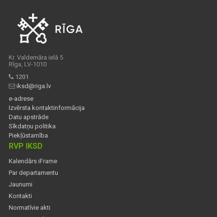
Kr. Valdemāra ielā 5
Rīga, LV-1010
1201
iksd@riga.lv
e-adrese
Izvērsta kontaktinformācija
Datu apstrāde
Sīkdatņu politika
Piekļūstamība
RVP IKSD
Kalendārs iFrame
Par departamentu
Jaunumi
Kontakti
Normatīvie akti