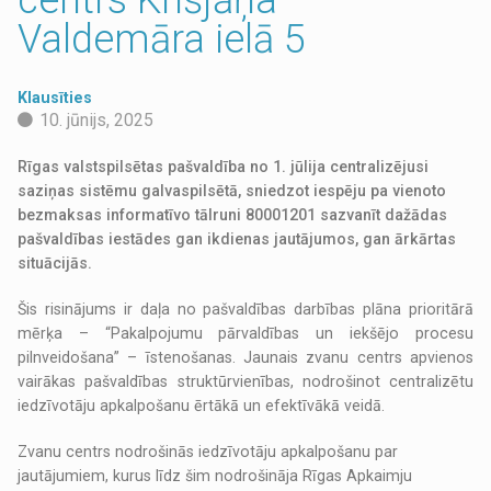
Valdemāra ielā 5
Klausīties
10. jūnijs, 2025
Rīgas valstspilsētas pašvaldība no 1. jūlija centralizējusi
saziņas sistēmu galvaspilsētā, sniedzot iespēju pa vienoto
bezmaksas informatīvo tālruni 80001201 sazvanīt dažādas
pašvaldības iestādes gan ikdienas jautājumos, gan ārkārtas
situācijās.
Šis risinājums ir daļa no pašvaldības darbības plāna prioritārā
mērķa – “Pakalpojumu pārvaldības un iekšējo procesu
pilnveidošana” – īstenošanas. Jaunais zvanu centrs apvienos
vairākas pašvaldības struktūrvienības, nodrošinot centralizētu
iedzīvotāju apkalpošanu ērtākā un efektīvākā veidā.
Zvanu centrs nodrošinās iedzīvotāju apkalpošanu par
jautājumiem, kurus līdz šim nodrošināja Rīgas Apkaimju