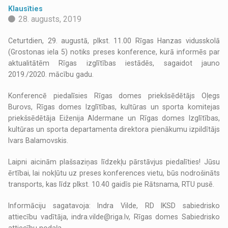
Klausīties
28. augusts, 2019
Ceturtdien, 29. augustā, plkst. 11.00 Rīgas Hanzas vidusskolā
(Grostonas iela 5) notiks preses konference, kurā informēs par
aktualitātēm Rīgas izglītības iestādēs, sagaidot jauno
2019./2020. mācību gadu.
Konferencē piedalīsies Rīgas domes priekšsēdētājs Oļegs
Burovs, Rīgas domes Izglītības, kultūras un sporta komitejas
priekšsēdētāja Eiženija Aldermane un Rīgas domes Izglītības,
kultūras un sporta departamenta direktora pienākumu izpildītājs
Ivars Balamovskis.
Laipni aicinām plašsaziņas līdzekļu pārstāvjus piedalīties! Jūsu
ērtībai, lai nokļūtu uz preses konferences vietu, būs nodrošināts
transports, kas līdz plkst. 10.40 gaidīs pie Rātsnama, RTU pusē.
Informāciju sagatavoja: Indra Vilde, RD IKSD sabiedrisko
attiecību vadītāja, indra.vilde@riga.lv, Rīgas domes Sabiedrisko
attiecību nodaļa