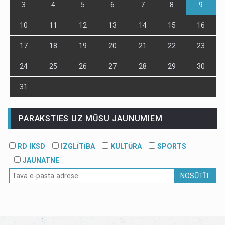
3
4
5
6
7
8
9
10
11
12
13
14
15
16
17
18
19
20
21
22
23
24
25
26
27
28
29
30
31
PARAKSTIES UZ MŪSU JAUNUMIEM
RD IKSD
IZGLĪTĪBA
KULTŪRA
SPORTS
JAUNATNE
NOSŪTĪT