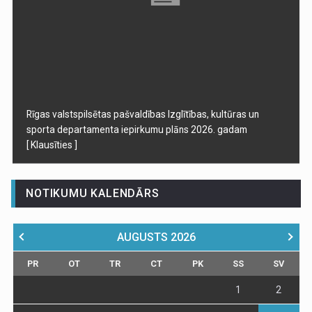
Rīgas valstspilsētas pašvaldības Izglītības, kultūras un
sporta departamenta iepirkumu plāns 2026. gadam
[ Klausīties ]
NOTIKUMU KALENDĀRS
AUGUSTS
2026
PR
OT
TR
CT
PK
SS
SV
1
2