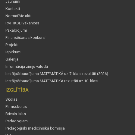
Jaunumi
Kontakti
Normatīvie akti
RVP IKSD vakances
Pakalpojumi
Finansēšanas konkursi
Projekti
Iepirkumi
Galerija
Informācija zīmju valodā
Iestājpārbaudījuma MATEMĀTIKĀ uz 7. klasi rezultāti (2026)
Iestājpārbaudījuma MATEMĀTIKĀ rezultāti uz 10. klasi
IZGLĪTĪBA
Skolas
Pirmsskolas
Brīvais laiks
Pedagogiem
Pedagoģiski medicīniskā komisija