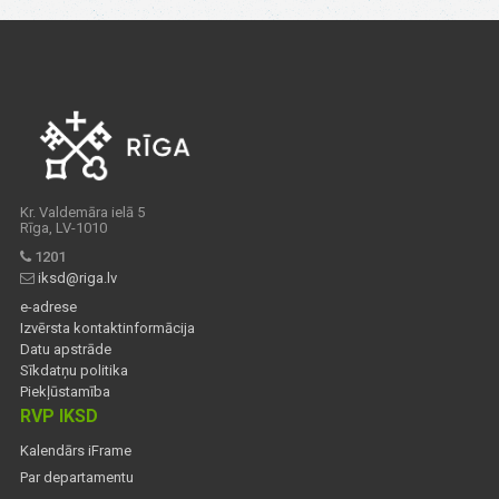
Kr. Valdemāra ielā 5
Rīga, LV-1010
1201
iksd@riga.lv
e-adrese
Izvērsta kontaktinformācija
Datu apstrāde
Sīkdatņu politika
Piekļūstamība
RVP IKSD
Kalendārs iFrame
Par departamentu