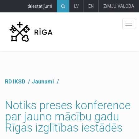
Pāriet
Iestatījumi
LV
EN
ZĪMJU VALODA
uz
lapas
saturu
RD IKSD
Jaunumi
Notiks preses konference
par jauno mācību gadu
Rīgas izglītības iestādēs