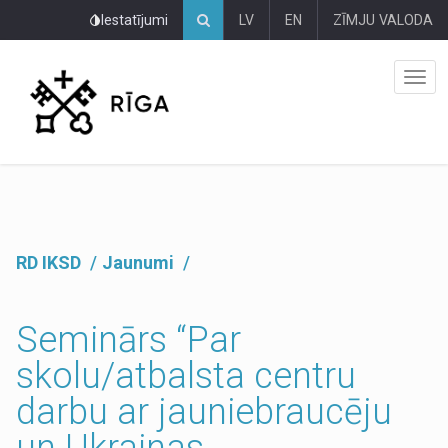
Pāriet
Iestatījumi
LV
EN
ZĪMJU VALODA
uz
lapas
saturu
RD IKSD
Jaunumi
Seminārs “Par
skolu/atbalsta centru
darbu ar jauniebraucēju
un Ukrainas