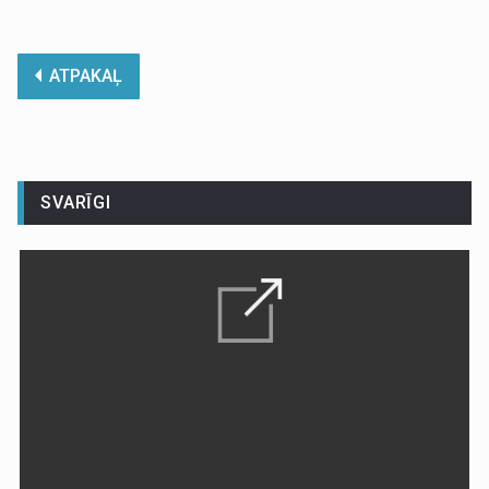
ATPAKAĻ
SVARĪGI