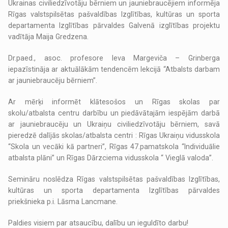
Ukrainas civiliedzīvotāju bērniem un jauniebraucējiem informēja
Rīgas valstspilsētas pašvaldības Izglītības, kultūras un sporta
departamenta Izglītības pārvaldes Galvenā izglītības projektu
vadītāja Maija Gredzena.
Dr.paed., asoc. profesore Ieva Margeviča – Grinberga
iepazīstināja ar aktuālākām tendencēm lekcijā “Atbalsts darbam
ar jauniebraucēju bērniem”.
Ar mērķi informēt klātesošos un Rīgas skolas par
skolu/atbalsta centru darbību un piedāvātajām iespējām darbā
ar jauniebraucēju un Ukraiņu civiliedzīvotāju bērniem, savā
pieredzē dalījās skolas/atbalsta centri : Rīgas Ukraiņu vidusskola
“Skola un vecāki kā partneri”, Rīgas 47.pamatskola “Individuālie
atbalsta plāni” un Rīgas Dārzciema vidusskola “ Vieglā valoda”.
Semināru noslēdza Rīgas valstspilsētas pašvaldības Izglītības,
kultūras un sporta departamenta Izglītības pārvaldes
priekšnieka p.i. Lāsma Lancmane.
Paldies visiem par atsaucību, dalību un ieguldīto darbu!