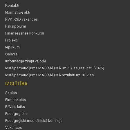
Kontakti
Normatīvie akti
RVP IKSD vakances
Pakalpojumi
Finansēšanas konkursi
Projekti
Iepirkumi
Galerija
Informācija zīmju valodā
Iestājpārbaudījuma MATEMĀTIKĀ uz 7. klasi rezultāti (2026)
Iestājpārbaudījuma MATEMĀTIKĀ rezultāti uz 10. klasi
IZGLĪTĪBA
Skolas
Pirmsskolas
Brīvais laiks
Pedagogiem
Pedagoģiski medicīniskā komisija
Vakances