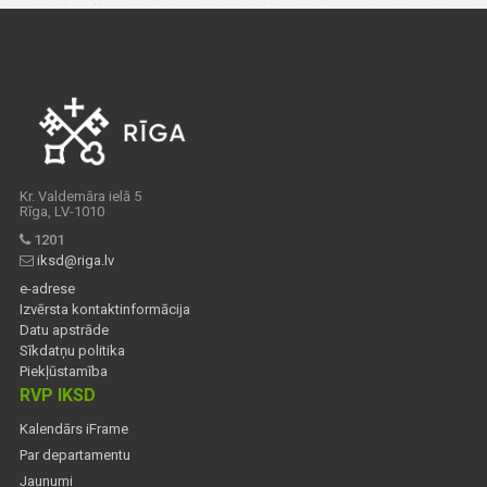
Kr. Valdemāra ielā 5
Rīga, LV-1010
1201
iksd@riga.lv
e-adrese
Izvērsta kontaktinformācija
Datu apstrāde
Sīkdatņu politika
Piekļūstamība
RVP IKSD
Kalendārs iFrame
Par departamentu
Jaunumi