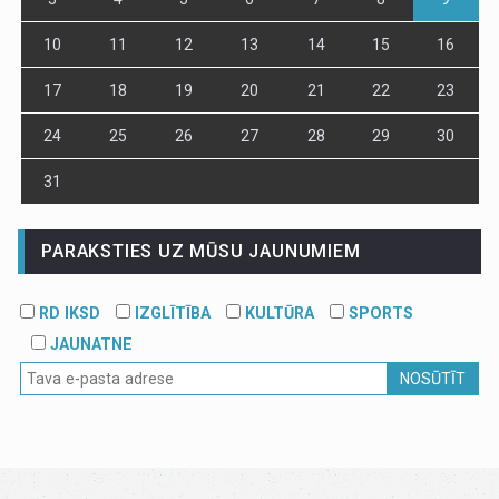
10
11
12
13
14
15
16
17
18
19
20
21
22
23
24
25
26
27
28
29
30
31
PARAKSTIES UZ MŪSU JAUNUMIEM
RD IKSD
IZGLĪTĪBA
KULTŪRA
SPORTS
JAUNATNE
NOSŪTĪT