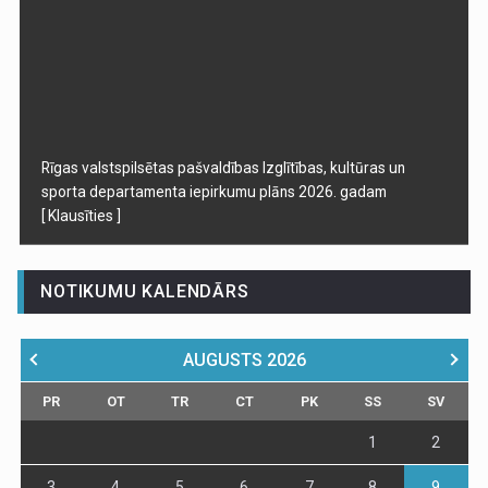
Rīgas valstspilsētas pašvaldības Izglītības, kultūras un
sporta departamenta iepirkumu plāns 2026. gadam
[ Klausīties ]
NOTIKUMU KALENDĀRS
AUGUSTS
2026
PR
OT
TR
CT
PK
SS
SV
1
2
3
4
5
6
7
8
9