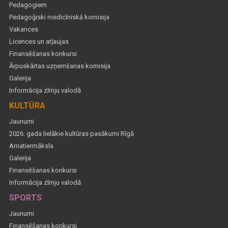
Pedagogiem
Pedagoģiski medicīniskā komisija
Vakances
Licences un atļaujas
Finansēšanas konkursi
Ārpuskārtas uzņemšanas komisija
Galerija
Informācija zīmju valodā
KULTŪRA
Jaunumi
2026. gada lielākie kultūras pasākumi Rīgā
Amatiermāksla
Galerija
Finansēšanas konkursi
Informācija zīmju valodā
SPORTS
Jaunumi
Finansēšanas konkursi