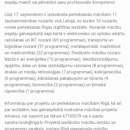
iespēju mainīt vai pilnveidot savu profesionālo kompetenci.
Līdz 17. septembrim ir izsludināta pieteikšanās mācībām 11
tautsaimniecības nozarēs visā Latvijā, no kurām 10 nozarēs
notiek pieteikšanās Rīgas izglītības iestādēs. Visvairāk mācību
iespēju galvaspilsētā šajā kārtā ir elektronisko un optisko iekārtu
ražošanas un IKT nozarē (69 programmas), transporta un
loģistikas nozarē (31 programma), metālapstrādē, mašīnbūvē
un mašīnzinībās (22 programmas). Piedāvāto mācību nozaru
klāstā ir arī enerģētika (15 programmas), tekstilizstrādājumu,
apģērbu, ādas un ādas izstrādājumu ražošana (8 programmas),
drukas un mediju tehnoloģijas (7 programmas), kokrūpniecība
(6 programmas), ēdināšanas pakalpojumi un tūrisms (4
programmas), būvniecība (2 programmas) un ķīmiskā
rūpniecība (1 programma).
Informāciju par projektu un pieteikšanos mācībām Rīgā, kā arī
par iestādēm, kas galvaspilsētā nodrošina mācības projekta
ietvaros, var saņemt pa tālruni 67105579 vai e-pastu:
sandra.cirule@riga.lv. Projektā piedāvāto mācību iestāžu un
programmu saraksts, tostarp Rīgā pieejamajās mācību