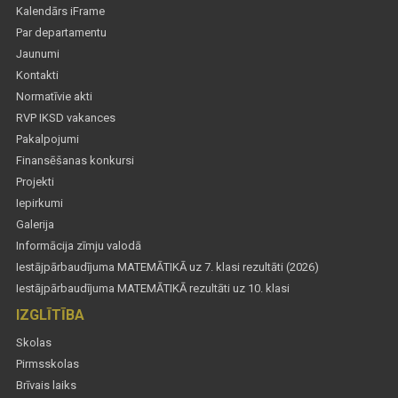
Kalendārs iFrame
Par departamentu
Jaunumi
Kontakti
Normatīvie akti
RVP IKSD vakances
Pakalpojumi
Finansēšanas konkursi
Projekti
Iepirkumi
Galerija
Informācija zīmju valodā
Iestājpārbaudījuma MATEMĀTIKĀ uz 7. klasi rezultāti (2026)
Iestājpārbaudījuma MATEMĀTIKĀ rezultāti uz 10. klasi
IZGLĪTĪBA
Skolas
Pirmsskolas
Brīvais laiks