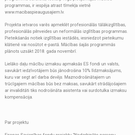
programmas, ir iespēja atrast tīmekļa vietnē
www.macibaspieaugusajiem.lv.
Projekta ietvaros varēs apmeklēt profesionālās tālākizglītības,
profesionālās pilnveides un neformālās izglītības programmas.
Pieteikšanās notiek izglītības iestādēs, iesniedzot pieteikumu
klātienē vai nosūtot e-pastā. Mācības šajās programmās
plānots uzsākt 2018. gada novembrī.
Lielāko daļu mācību izmaksu apmaksās ES fondi un valsts,
savukārt iedzīvotājiem būs jānodrošina 10% līdzmaksājums,
kuru var segt arī darba devējs. Maznodrošinātajiem un
trūcīgajiem mācības būs bez maksas, savukārt strādājošajiem
ar invaliditāti tiks nodrošināta asistenta vai surdotulka izmaksu
kompensācija.
Par projektu