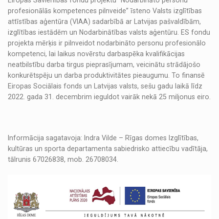
Eiropas Savienības fondu projektu “Nodarbināto personu
profesionālās kompetences pilnveide” īsteno Valsts izglītības
attīstības aģentūra (VIAA) sadarbībā ar Latvijas pašvaldībām,
izglītības iestādēm un Nodarbinātības valsts aģentūru. ES fondu
projekta mērķis ir pilnveidot nodarbināto personu profesionālo
kompetenci, lai laikus novērstu darbaspēka kvalifikācijas
neatbilstību darba tirgus pieprasījumam, veicinātu strādājošo
konkurētspēju un darba produktivitātes pieaugumu. To finansē
Eiropas Sociālais fonds un Latvijas valsts, sešu gadu laikā līdz
2022. gada 31. decembrim ieguldot vairāk nekā 25 miljonus eiro.
Informācija sagatavoja: Indra Vilde – Rīgas domes Izglītības,
kultūras un sporta departamenta sabiedrisko attiecību vadītāja,
tālrunis 67026838, mob. 26708034.