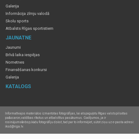
Galerija
Informācija zīmju valodā
Skolu sports
Atbalsts Rīgas sportistiem
JAUNATNE
Jaunumi
Brīvā laika iespējas
Nometnes
Finansēšanas konkursi
Galerija
KATALOGS
Informatīvajos materiālos izmantotas fotogrāfijas, lai atspoguļotu Rīgas valstspilsētas
pa&scaron;valdības rīkotus un atbalstītus pasākumus. Gadījumos, ja ir
rosinājums&nbsp;kādu fotogrāfiju dzēst, tad par to informējiet, sūtot ziņu uz e-pasta adresi:
iksd@riga.lv.