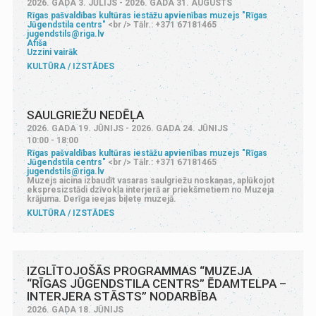
2026. GADA 3. JŪLIJS - 2026. GADA 31. AUGUSTS
Rīgas pašvaldības kultūras iestāžu apvienības muzejs "Rīgas
Jūgendstila centrs"
<br /> Tālr.: +371 67181465
jugendstils@riga.lv
Afiša
Uzzini vairāk
KULTŪRA
IZSTĀDES
SAULGRIEŽU NEDĒĻA
2026. GADA 19. JŪNIJS - 2026. GADA 24. JŪNIJS
10:00 - 18:00
Rīgas pašvaldības kultūras iestāžu apvienības muzejs "Rīgas
Jūgendstila centrs"
<br /> Tālr.: +371 67181465
jugendstils@riga.lv
Muzejs aicina izbaudīt vasaras saulgriežu noskaņas, aplūkojot
ekspresizstādi dzīvokļa interjerā ar priekšmetiem no Muzeja
krājuma. Derīga ieejas biļete muzejā.
KULTŪRA
IZSTĀDES
IZGLĪTOJOŠĀS PROGRAMMAS “MUZEJA
“RĪGAS JŪGENDSTILA CENTRS” ĒDAMTELPA –
INTERJERA STĀSTS” NODARBĪBA
2026. GADA 18. JŪNIJS