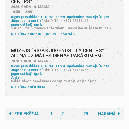
CENTRS”
2026. GADA 10. MAIJS
10:30 - 12:00
Rīgas pašvaldības kultūras iestāžu apvienības muzejs "Rīgas
Jūgendstila centrs"
<br /> Tālr.: +371 67181465
jugendstils@riga.lv
Sarīkojums ģimenēm ar bērniem. Derīga ieejas biļete muzejā.
KULTŪRA
DISKUSIJAS UN TIKŠANĀS
MUZEJS “RĪGAS JŪGENDSTILA CENTRS”
AICINA UZ MĀTES DIENAS PASĀKUMIEM
2026. GADA 10. MAIJS
Rīgas pašvaldības kultūras iestāžu apvienības muzejs "Rīgas
Jūgendstila centrs"
<br /> Tālr.: +371 67181465
jugendstils@riga.lv
Afiša
Dalībai visos pasākumos derīga muzeja ieejas biļete.
KULTŪRA
BĒRNIEM
IEPRIEKŠĒJĀ
1
2
...
28
NĀKAMĀ