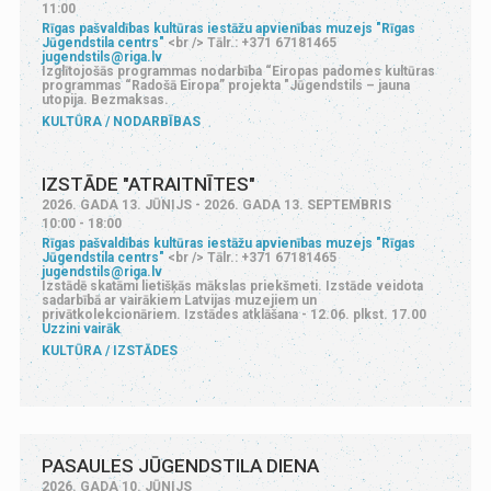
11:00
Rīgas pašvaldības kultūras iestāžu apvienības muzejs "Rīgas
Jūgendstila centrs"
<br /> Tālr.: +371 67181465
jugendstils@riga.lv
Izglītojošās programmas nodarbība “Eiropas padomes kultūras
programmas “Radošā Eiropa” projekta "Jūgendstils – jauna
utopija. Bezmaksas.
KULTŪRA
NODARBĪBAS
IZSTĀDE "ATRAITNĪTES"
2026. GADA 13. JŪNIJS - 2026. GADA 13. SEPTEMBRIS
10:00 - 18:00
Rīgas pašvaldības kultūras iestāžu apvienības muzejs "Rīgas
Jūgendstila centrs"
<br /> Tālr.: +371 67181465
jugendstils@riga.lv
Izstādē skatāmi lietišķās mākslas priekšmeti. Izstāde veidota
sadarbībā ar vairākiem Latvijas muzejiem un
privātkolekcionāriem. Izstādes atklāšana - 12.06. plkst. 17.00
Uzzini vairāk
KULTŪRA
IZSTĀDES
PASAULES JŪGENDSTILA DIENA
2026. GADA 10. JŪNIJS