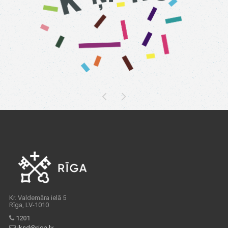
Kr. Valdemāra ielā 5
Rīga, LV-1010
1201
iksd@riga.lv