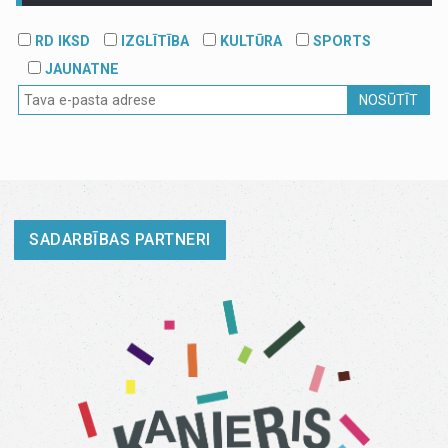
RD IKSD
IZGLĪTĪBA
KULTŪRA
SPORTS
JAUNATNE
NOSŪTĪT
SADARBĪBAS PARTNERI