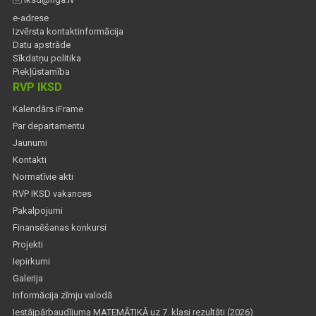
e-adrese
Izvērsta kontaktinformācija
Datu apstrāde
Sīkdatņu politika
Piekļūstamība
RVP IKSD
Kalendārs iFrame
Par departamentu
Jaunumi
Kontakti
Normatīvie akti
RVP IKSD vakances
Pakalpojumi
Finansēšanas konkursi
Projekti
Iepirkumi
Galerija
Informācija zīmju valodā
Iestājpārbaudījuma MATEMĀTIKĀ uz 7. klasi rezultāti (2026)