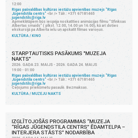
12:00
Rīgas pašvaldības kultūras iestāžu apvienības muzejs "Rīgas
Jūgendstila centrs"
<br /> Tālr.: +371 67181465
jugendstils@riga.lv
Apmeklētājiem būs iespēja noskatīties animācijas filmu “Sfinksas
Albertas smaids” ( plkst. 12.00, 14.00 un 16.00), kā arī doties
ekskursijā pa Alberta ielu un apskatīt filmas varoņus.
KULTŪRA
KINO
STARPTAUTISKS PASĀKUMS "MUZEJA
NAKTS"
2026. GADA 23. MAIJS - 2026. GADA 24. MAIJS
19:00 - 01:00
Rīgas pašvaldības kultūras iestāžu apvienības muzejs "Rīgas
Jūgendstila centrs"
<br /> Tālr.: +371 67181465
jugendstils@riga.lv
Ceļojums priekšmetu pasaulē. Bezmaksas.
KULTŪRA
MUZEJU NAKTS
IZGLĪTOJOŠĀS PROGRAMMAS “MUZEJA
“RĪGAS JŪGENDSTILA CENTRS” ĒDAMTELPA –
INTERJERA STĀSTS” NODARBĪBA