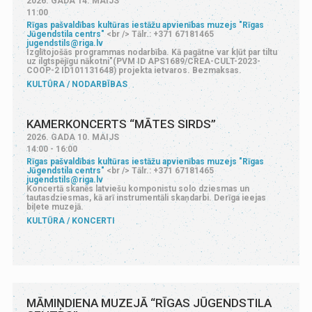
2026. GADA 14. MAIJS
11:00
Rīgas pašvaldības kultūras iestāžu apvienības muzejs "Rīgas
Jūgendstila centrs"
<br /> Tālr.: +371 67181465
jugendstils@riga.lv
Izglītojošās programmas nodarbība. Kā pagātne var kļūt par tiltu
uz ilgtspējīgu nākotni"(PVM ID APS1689/CREA-CULT-2023-
COOP-2 ID101131648) projekta ietvaros. Bezmaksas.
KULTŪRA
NODARBĪBAS
KAMERKONCERTS “MĀTES SIRDS”
2026. GADA 10. MAIJS
14:00 - 16:00
Rīgas pašvaldības kultūras iestāžu apvienības muzejs "Rīgas
Jūgendstila centrs"
<br /> Tālr.: +371 67181465
jugendstils@riga.lv
Koncertā skanēs latviešu komponistu solo dziesmas un
tautasdziesmas, kā arī instrumentāli skaņdarbi. Derīga ieejas
biļete muzejā.
KULTŪRA
KONCERTI
MĀMIŅDIENA MUZEJĀ “RĪGAS JŪGENDSTILA