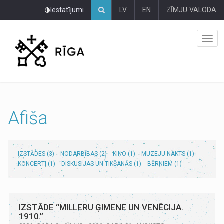
Pāriet
Iestatījumi
LV
EN
ZĪMJU VALODA
uz
lapas
saturu
Afiša
IZSTĀDES (3)
NODARBĪBAS (2)
KINO (1)
MUZEJU NAKTS (1)
KONCERTI (1)
DISKUSIJAS UN TIKŠANĀS (1)
BĒRNIEM (1)
IZSTĀDE “MILLERU ĢIMENE UN VENĒCIJA.
1910.”