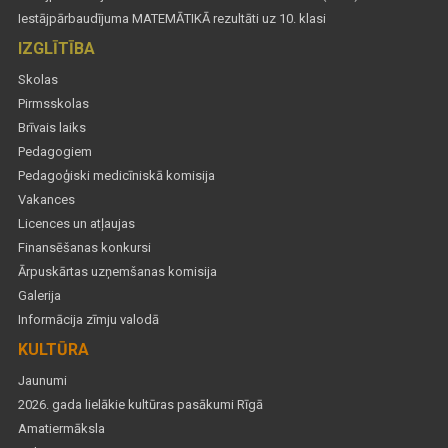
Iestājpārbaudījuma MATEMĀTIKĀ rezultāti uz 10. klasi
IZGLĪTĪBA
Skolas
Pirmsskolas
Brīvais laiks
Pedagogiem
Pedagoģiski medicīniskā komisija
Vakances
Licences un atļaujas
Finansēšanas konkursi
Ārpuskārtas uzņemšanas komisija
Galerija
Informācija zīmju valodā
KULTŪRA
Jaunumi
2026. gada lielākie kultūras pasākumi Rīgā
Amatiermāksla