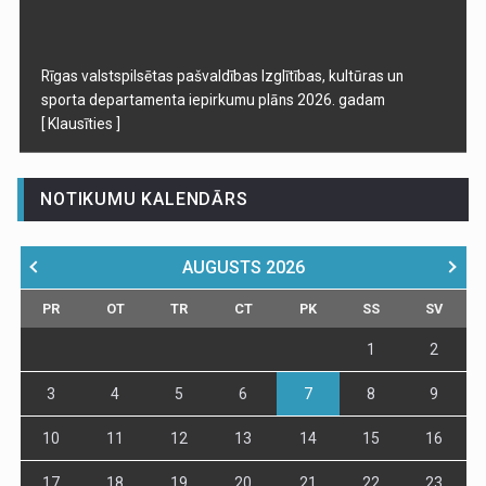
Rīgas valstspilsētas pašvaldības Izglītības, kultūras un
sporta departamenta iepirkumu plāns 2026. gadam
[ Klausīties ]
NOTIKUMU KALENDĀRS
AUGUSTS
2026
PR
OT
TR
CT
PK
SS
SV
1
2
3
4
5
6
7
8
9
10
11
12
13
14
15
16
17
18
19
20
21
22
23