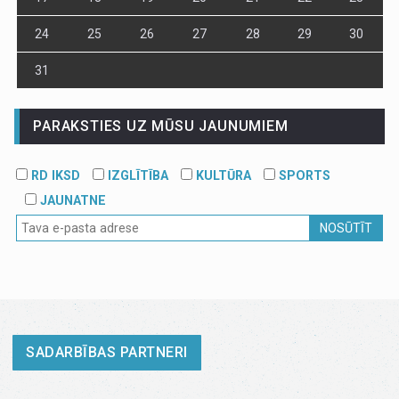
24
25
26
27
28
29
30
31
PARAKSTIES UZ MŪSU JAUNUMIEM
RD IKSD
IZGLĪTĪBA
KULTŪRA
SPORTS
JAUNATNE
NOSŪTĪT
SADARBĪBAS PARTNERI