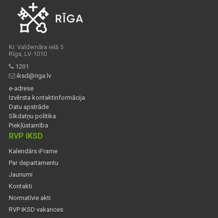
Kr. Valdemāra ielā 5
Rīga, LV-1010
1201
iksd@riga.lv
e-adrese
Izvērsta kontaktinformācija
Datu apstrāde
Sīkdatņu politika
Piekļūstamība
RVP IKSD
Kalendārs iFrame
Par departamentu
Jaunumi
Kontakti
Normatīvie akti
RVP IKSD vakances