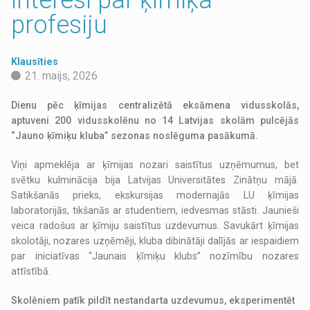
profesiju
Klausīties
21. maijs, 2026
Dienu pēc ķīmijas centralizētā eksāmena vidusskolās,
aptuveni 200 vidusskolēnu no 14 Latvijas skolām pulcējās
“Jauno ķīmiķu kluba” sezonas noslēguma pasākumā.
Viņi apmeklēja ar ķīmijas nozari saistītus uzņēmumus, bet
svētku kulminācija bija Latvijas Universitātes Zinātņu mājā.
Satikšanās prieks, ekskursijas modernajās LU ķīmijas
laboratorijās, tikšanās ar studentiem, iedvesmas stāsti. Jaunieši
veica radošus ar ķīmiju saistītus uzdevumus. Savukārt ķīmijas
skolotāji, nozares uzņēmēji, kluba dibinātāji dalījās ar iespaidiem
par iniciatīvas “Jaunais ķīmiķu klubs” nozīmību nozares
attīstībā.
Skolēniem patīk pildīt nestandarta uzdevumus, eksperimentēt