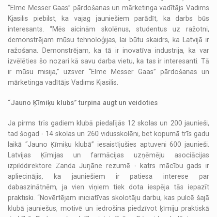
“Elme Messer Gaas” pārdošanas un mārketinga vadītājs Vadims
Kjasilis piebilst, ka vajag jauniešiem parādīt, ka darbs būs
interesants. “Mēs aicinām skolēnus, studentus uz ražotni,
demonstrējam mūsu tehnoloģijas, lai būtu skaidrs, ka Latvijā ir
ražošana. Demonstrējam, ka tā ir inovatīva industrija, ka var
izvēlēties šo nozari kā savu darba vietu, ka tas ir interesanti. Tā
ir mūsu misija,” uzsver “Elme Messer Gaas” pārdošanas un
mārketinga vadītājs Vadims Kjasilis.
“Jauno Ķīmiķu klubs” turpina augt un veidoties
Ja pirms trīs gadiem klubā piedalījās 12 skolas un 200 jaunieši,
tad šogad - 14 skolas un 260 vidusskolēni, bet kopumā trīs gadu
laikā “Jauno Ķīmiķu klubā” iesaistījušies aptuveni 600 jaunieši.
Latvijas Ķīmijas un farmācijas uzņēmēju asociācijas
izpilddirektore Zanda Jurjāne rezumē - katrs mācību gads ir
apliecinājis, ka jauniešiem ir patiesa interese par
dabaszinātnēm, ja vien viņiem tiek dota iespēja tās iepazīt
praktiski. “Novērtējam iniciatīvas skolotāju darbu, kas pulcē šajā
klubā jauniešus, motivē un iedrošina piedzīvot ķīmiju praktiskā