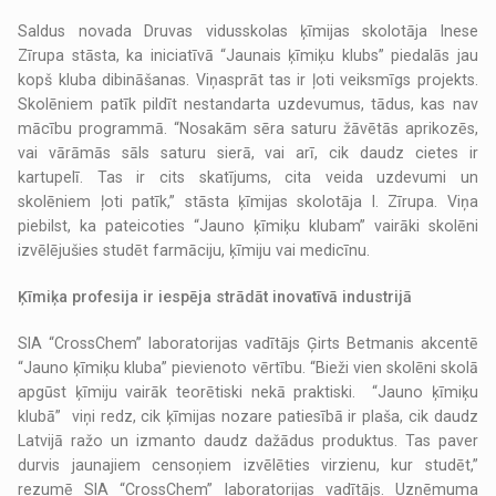
Saldus novada Druvas vidusskolas ķīmijas skolotāja Inese
Zīrupa stāsta, ka iniciatīvā “Jaunais ķīmiķu klubs” piedalās jau
kopš kluba dibināšanas. Viņasprāt tas ir ļoti veiksmīgs projekts.
Skolēniem patīk pildīt nestandarta uzdevumus, tādus, kas nav
mācību programmā. “Nosakām sēra saturu žāvētās aprikozēs,
vai vārāmās sāls saturu sierā, vai arī, cik daudz cietes ir
kartupelī. Tas ir cits skatījums, cita veida uzdevumi un
skolēniem ļoti patīk,” stāsta ķīmijas skolotāja I. Zīrupa. Viņa
piebilst, ka pateicoties “Jauno ķīmiķu klubam” vairāki skolēni
izvēlējušies studēt farmāciju, ķīmiju vai medicīnu.
Ķīmiķa profesija ir iespēja strādāt inovatīvā industrijā
SIA “CrossChem” laboratorijas vadītājs Ģirts Betmanis akcentē
“Jauno ķīmiķu kluba” pievienoto vērtību. “Bieži vien skolēni skolā
apgūst ķīmiju vairāk teorētiski nekā praktiski. “Jauno ķīmiķu
klubā” viņi redz, cik ķīmijas nozare patiesībā ir plaša, cik daudz
Latvijā ražo un izmanto daudz dažādus produktus. Tas paver
durvis jaunajiem censoņiem izvēlēties virzienu, kur studēt,”
rezumē SIA “CrossChem” laboratorijas vadītājs. Uzņēmuma