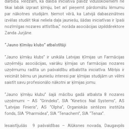
darbībā. Redzam, ka dalība iniciatīvā palīdz vidusskolēniem ne
tikai labāk izprast ķīmiju, bet arī pieņemt pārdomātu lēmumu
par nākotnes studijām. Ņemot vērā, ka Latvijā dabaszinātnes
izvēlas studēt tikai neliela daļa jauniešu, šādas iniciatīvas ir īpaši
nozīmīgas nozares attīstībai,” norāda asociācijas izpilddirektore
Zanda Jurjāne.
“Jauno Ķīmiķu klubs” atbalstītāji
“Jauno ķīmiķu klubs” ir unikāla Latvijas Ķīmijas un Farmācijas
uzņēmēju asociācijas, vairāku ķīmijas un farmācijas nozares
uzņēmumu radīta un pašvaldību atbalstīta iniciatīva. Mērķis ir
veicināt bērnu un jauniešu interesi par ķīmijas studijām un vēlmi
saistīt savu profesionālo nākotni ar ķīmijas jomu.
“Jauno ķīmiķu klubu” šajā mācību gadā atbalsta 8 nozares
uzņēmumi – AS “Grindeks”, SIA “Kinetics Nail Systems”, AS
“Latvijas Finieris”, AS “Olpha”, Organiskās sintēzes institūta
fonds, SIA “Pharmidea”, SIA “Tenachem”, SIA “Tenax”.
Iesaistījušās 9 pašvaldības – Alūksnes novada, Daugavpils