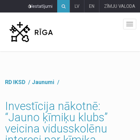
Pāriet
Iestatījumi
LV
EN
ZĪMJU VALODA
uz
lapas
saturu
RD IKSD
Jaunumi
Investīcija nākotnē:
“Jauno ķīmiķu klubs”
veicina vidusskolēnu
interesi par ķīmiķa