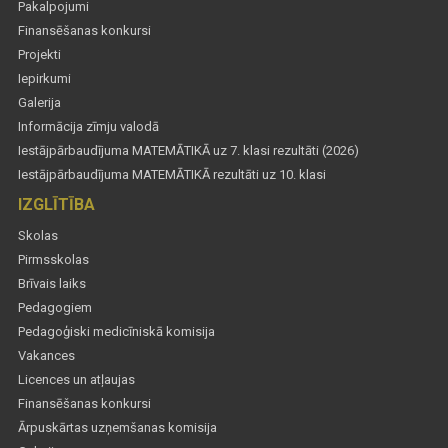
Pakalpojumi
Finansēšanas konkursi
Projekti
Iepirkumi
Galerija
Informācija zīmju valodā
Iestājpārbaudījuma MATEMĀTIKĀ uz 7. klasi rezultāti (2026)
Iestājpārbaudījuma MATEMĀTIKĀ rezultāti uz 10. klasi
IZGLĪTĪBA
Skolas
Pirmsskolas
Brīvais laiks
Pedagogiem
Pedagoģiski medicīniskā komisija
Vakances
Licences un atļaujas
Finansēšanas konkursi
Ārpuskārtas uzņemšanas komisija