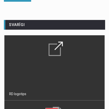
SVARĪGI
RD logotips