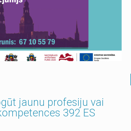
pgūt jaunu profesiju vai
s kompetences 392 ES