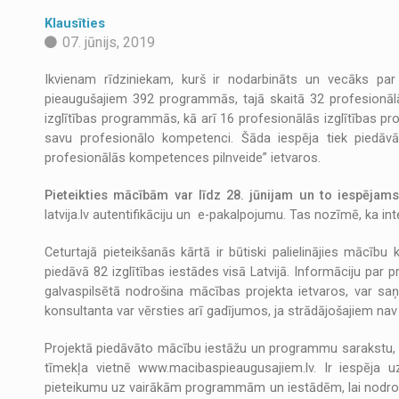
Klausīties
07. jūnijs, 2019
Ikvienam rīdziniekam, kurš ir nodarbināts un vecāks par
pieaugušajiem 392 programmās, tajā skaitā 32 profesionālās
izglītības programmās, kā arī 16 profesionālās izglītības p
savu profesionālo kompetenci. Šāda iespēja tiek piedāv
profesionālās kompetences pilnveide” ietvaros.
Pieteikties mācībām var līdz 28. jūnijam un to iespējam
latvija.lv autentifikāciju un e-pakalpojumu. Tas nozīmē, ka int
Ceturtajā pieteikšanās kārtā ir būtiski palielinājies mācī
piedāvā 82 izglītības iestādes visā Latvijā. Informāciju par
galvaspilsētā nodrošina mācības projekta ietvaros, var saņe
konsultanta var vērsties arī gadījumos, ja strādājošajiem nav
Projektā piedāvāto mācību iestāžu un programmu sarakstu, 
tīmekļa vietnē www.macibaspieaugusajiem.lv. Ir iespēja uzr
pieteikumu uz vairākām programmām un iestādēm, lai nodroši