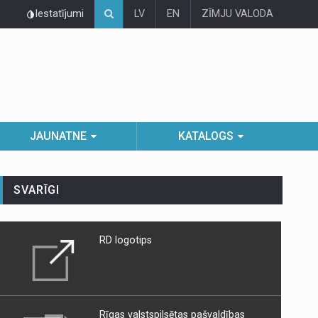
Iestatījumi
LV
EN
ZĪMJU VALODA
JAUNATNE
KATALOGS
SVARĪGI
RD logotips
Rīgas valstspilsētas pašvaldības