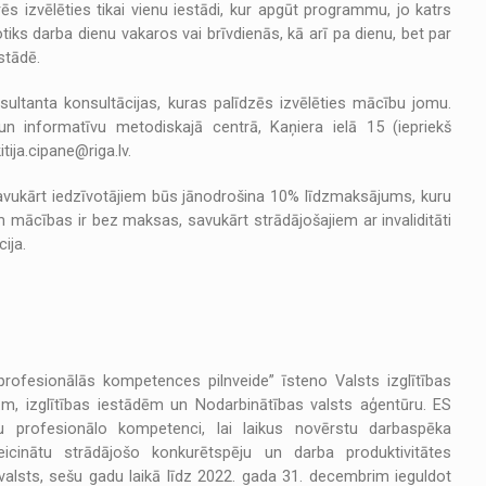
s izvēlēties tikai vienu iestādi, kur apgūt programmu, jo katrs
otiks darba dienu vakaros vai brīvdienās, kā arī pa dienu, bet par
stādē.
ultanta konsultācijas, kuras palīdzēs izvēlēties mācību jomu.
un informatīvu metodiskajā centrā, Kaņiera ielā 15 (iepriekš
itija.cipane@riga.lv.
avukārt iedzīvotājiem būs jānodrošina 10% līdzmaksājums, kuru
 mācības ir bez maksas, savukārt strādājošajiem ar invaliditāti
ija.
rofesionālās kompetences pilnveide” īsteno Valsts izglītības
ām, izglītības iestādēm un Nodarbinātības valsts aģentūru. ES
u profesionālo kompetenci, lai laikus novērstu darbaspēka
veicinātu strādājošo konkurētspēju un darba produktivitātes
valsts, sešu gadu laikā līdz 2022. gada 31. decembrim ieguldot