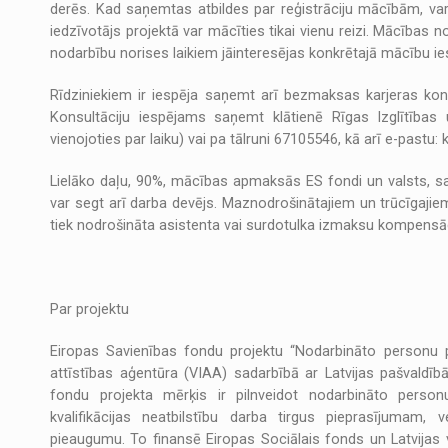
derēs. Kad saņemtas atbildes par reģistrāciju mācībām, varē
iedzīvotājs projektā var mācīties tikai vienu reizi. Mācības n
nodarbību norises laikiem jāinteresējas konkrētajā mācību ie
Rīdziniekiem ir iespēja saņemt arī bezmaksas karjeras kons
Konsultāciju iespējams saņemt klātienē Rīgas Izglītības 
vienojoties par laiku) vai pa tālruni 67105546, kā arī e-pastu: k
Lielāko daļu, 90%, mācības apmaksās ES fondi un valsts, s
var segt arī darba devējs. Maznodrošinātajiem un trūcīgajiem
tiek nodrošināta asistenta vai surdotulka izmaksu kompensāc
Par projektu
Eiropas Savienības fondu projektu “Nodarbināto personu p
attīstības aģentūra (VIAA) sadarbībā ar Latvijas pašvaldīb
fondu projekta mērķis ir pilnveidot nodarbināto person
kvalifikācijas neatbilstību darba tirgus pieprasījumam, 
pieaugumu. To finansē Eiropas Sociālais fonds un Latvijas 