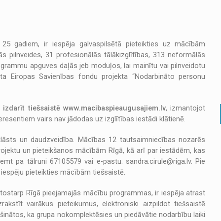
 25 gadiem, ir iespēja galvaspilsētā pieteikties uz mācībām
 pilnveides, 31 profesionālās tālākizglītības, 313 neformālās
rogrammu apguves daļās jeb moduļos, lai mainītu vai pilnveidotu
āta Eiropas Savienības fondu projekta “Nodarbināto personu
s izdarīt tiešsaistē www.macibaspieaugusajiem.lv
, izmantojot
eresentiem vairs nav jādodas uz izglītības iestādi klātienē.
bu klāsts un daudzveidība. Mācības 12 tautsaimniecības nozarēs
 projektu un pieteikšanos mācībām Rīgā, kā arī par iestādēm, kas
mt pa tālruni 67105579 vai e-pastu: sandra.cirule@riga.lv. Pie
 iespēju pieteikties mācībām tiešsaistē.
tostarp Rīgā pieejamajās mācību programmas, ir iespēja atrast
akstīt vairākus pieteikumus, elektroniski aizpildot tiešsaistē
nātos, ka grupa nokomplektēsies un piedāvātie nodarbību laiki