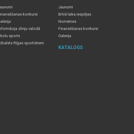
aunumi
Jaunumi
inansēšanas konkursi
Brīvā laika iespējas
alerija
Nometnes
nformācija zīmju valodā
Finansēšanas konkursi
kolu sports
Galerija
tbalsts Rīgas sportistiem
KATALOGS