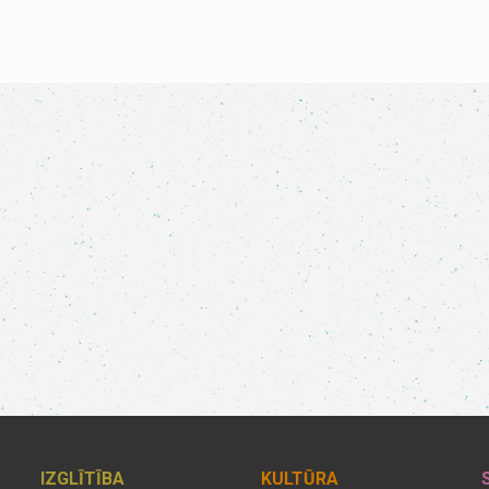
IZGLĪTĪBA
KULTŪRA