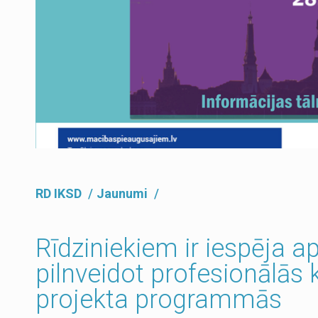
RD IKSD
Jaunumi
Rīdziniekiem ir iespēja a
pilnveidot profesionālā
projekta programmās