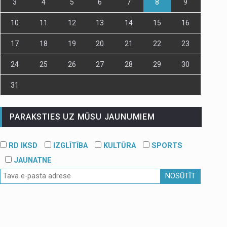
3
4
5
6
7
8
9
10
11
12
13
14
15
16
17
18
19
20
21
22
23
24
25
26
27
28
29
30
31
PARAKSTIES UZ MŪSU JAUNUMIEM
RD IKSD
IZGLĪTĪBA
KULTŪRA
SPORTS
JAUNATNE
NOSŪTĪT