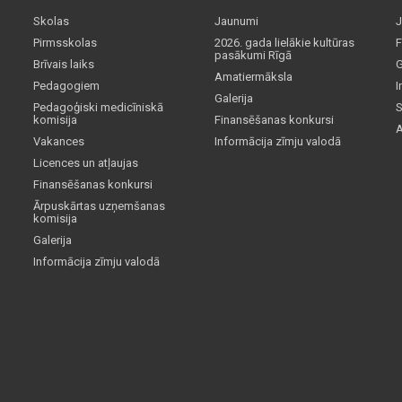
Skolas
Jaunumi
J
Pirmsskolas
2026. gada lielākie kultūras
F
pasākumi Rīgā
Brīvais laiks
G
Amatiermāksla
Pedagogiem
I
Galerija
Pedagoģiski medicīniskā
S
komisija
Finansēšanas konkursi
A
Vakances
Informācija zīmju valodā
Licences un atļaujas
Finansēšanas konkursi
Ārpuskārtas uzņemšanas
komisija
Galerija
Informācija zīmju valodā