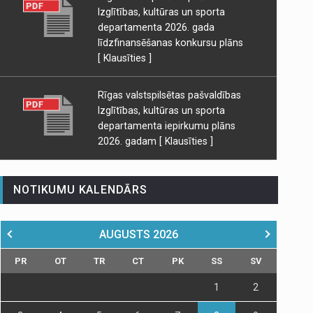
Izglītības, kultūras un sporta
departamenta 2026. gada
līdzfinansēšanas konkursu plāns
[ Klausīties ]
Rīgas valstspilsētas pašvaldības
Izglītības, kultūras un sporta
departamenta iepirkumu plāns
2026. gadam
[ Klausīties ]
NOTIKUMU KALENDĀRS
AUGUSTS
2026
PR
OT
TR
CT
PK
SS
SV
1
2