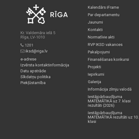
Kalendārs iFrame
Par departamentu
Jaunumi
Kontakti
Kr. Valdemāra ielā 5
Rīga, LV-1010
Normatīvie akti
RVP IKSD vakances
1201
iksd@riga.lv
Pakalpojumi
e-adrese
Finansēšanas konkursi
Izvērsta kontaktinformācija
Projekti
Datu apstrāde
Iepirkumi
Sīkdatņu politika
Galerija
Piekļūstamība
Informācija zīmju valodā
Iestājpārbaudījuma
MATEMĀTIKĀ uz 7. klasi
rezultāti (2026)
Iestājpārbaudījuma
MATEMĀTIKĀ rezultāti uz 10.
klasi