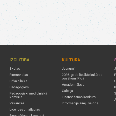
IZGLĪTĪBA
KULTŪRA
Skolas
Jaunumi
J
Pirmsskolas
2026. gada lielākie kultūras
F
pasākumi Rīgā
Brīvais laiks
G
Amatiermāksla
Pedagogiem
I
Galerija
Pedagoģiski medicīniskā
S
komisija
Finansēšanas konkursi
A
Vakances
Informācija zīmju valodā
Licences un atļaujas
Finansēšanas konkursi