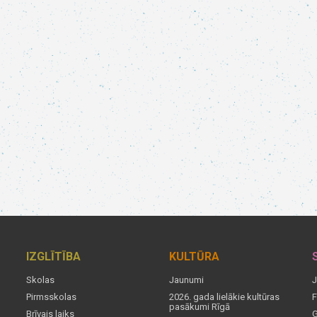
IZGLĪTĪBA
KULTŪRA
Skolas
Jaunumi
J
Pirmsskolas
2026. gada lielākie kultūras
F
pasākumi Rīgā
Brīvais laiks
G