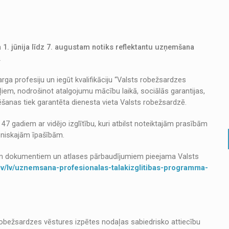
1. jūnija līdz 7. augustam notiks reflektantu uzņemšana
.
a profesiju un iegūt kvalifikāciju “Valsts robežsardzes
ļiem, nodrošinot atalgojumu mācību laikā, sociālās garantijas,
anas tiek garantēta dienesta vieta Valsts robežsardzē.
47 gadiem ar vidējo izglītību, kuri atbilst noteiktajām prasībām
soniskajām īpašībām.
em dokumentiem un atlases pārbaudījumiem pieejama Valsts
v.lv/lv/uznemsana-profesionalas-talakizglitibas-programma-
robežsardzes vēstures izpētes nodaļas sabiedrisko attiecību