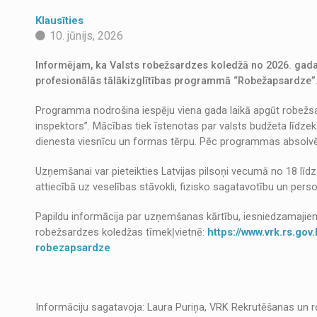
Klausīties
10. jūnijs, 2026
Informējam, ka Valsts robežsardzes koledžā no 2026. gada 
profesionālās tālākizglītības programmā “Robežapsardze”
Programma nodrošina iespēju viena gada laikā apgūt robežsarg
inspektors”. Mācības tiek īstenotas par valsts budžeta līdzek
dienesta viesnīcu un formas tērpu. Pēc programmas absolvēš
Uzņemšanai var pieteikties Latvijas pilsoņi vecumā no 18 līdz 
attiecībā uz veselības stāvokli, fizisko sagatavotību un per
Papildu informācija par uzņemšanas kārtību, iesniedzamaji
robežsardzes koledžas tīmekļvietnē:
https://www.vrk.rs.go
robezapsardze
Informāciju sagatavoja: Laura Puriņa, VRK Rekrutēšanas un 