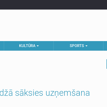
KULTŪRA
SPORTS
edžā sāksies uzņemšana