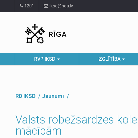
Pāriet
1201
iksd@riga.lv
uz
lapas
saturu
RVP IKSD
IZGLĪTĪBA
RD IKSD
Jaunumi
Valsts robežsardzes kol
mācībām