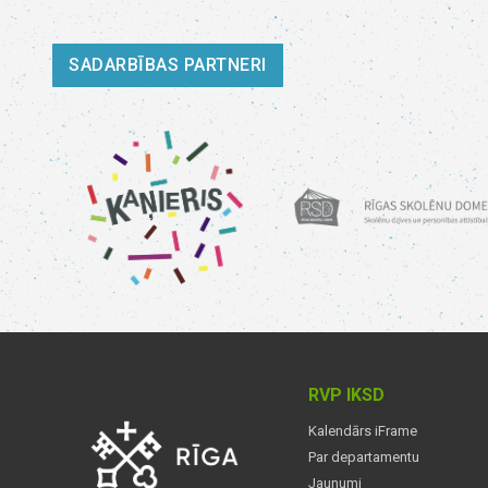
SADARBĪBAS PARTNERI
RVP IKSD
Kalendārs iFrame
Par departamentu
Jaunumi