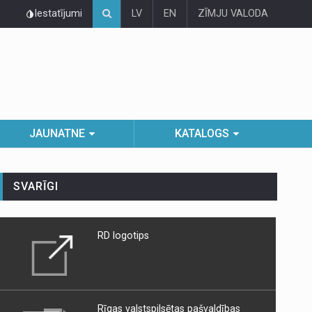
Iestatījumi
LV
EN
ZĪMJU VALODA
JAUNATNE
KATALOGS
SVARĪGI
RD logotips
Rīgas valstspilsētas pašvaldības