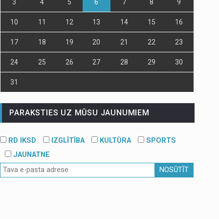
3
4
5
6
7
8
9
10
11
12
13
14
15
16
17
18
19
20
21
22
23
24
25
26
27
28
29
30
31
PARAKSTIES UZ MŪSU JAUNUMIEM
RD IKSD
IZGLĪTĪBA
KULTŪRA
SPORTS
JAUNATNE
NOSŪTĪT