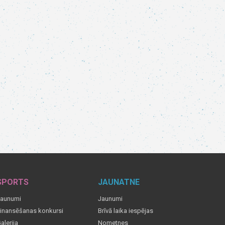
SPORTS
JAUNATNE
aunumi
Jaunumi
inansēšanas konkursi
Brīvā laika iespējas
alerija
Nometnes