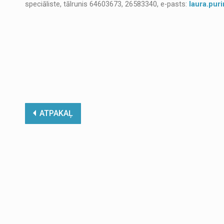
speciāliste, tālrunis 64603673, 26583340, e-pasts:
laura.pur
ATPAKAĻ