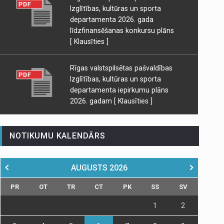
Izglītības, kultūras un sporta
departamenta 2026. gada
līdzfinansēšanas konkursu plāns
[ Klausīties ]
Rīgas valstspilsētas pašvaldības
Izglītības, kultūras un sporta
departamenta iepirkumu plāns
2026. gadam
[ Klausīties ]
NOTIKUMU KALENDĀRS
AUGUSTS
2026
PR
OT
TR
CT
PK
SS
SV
1
2