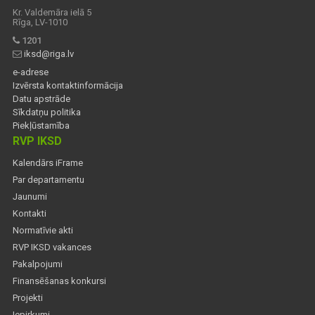
Kr. Valdemāra ielā 5
Rīga, LV-1010
1201
iksd@riga.lv
e-adrese
Izvērsta kontaktinformācija
Datu apstrāde
Sīkdatņu politika
Piekļūstamība
RVP IKSD
Kalendārs iFrame
Par departamentu
Jaunumi
Kontakti
Normatīvie akti
RVP IKSD vakances
Pakalpojumi
Finansēšanas konkursi
Projekti
Iepirkumi