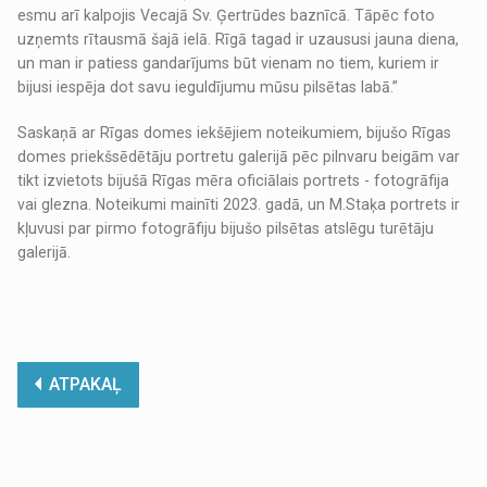
esmu arī kalpojis Vecajā Sv. Ģertrūdes baznīcā. Tāpēc foto
uzņemts rītausmā šajā ielā. Rīgā tagad ir uzaususi jauna diena,
un man ir patiess gandarījums būt vienam no tiem, kuriem ir
bijusi iespēja dot savu ieguldījumu mūsu pilsētas labā.”
Saskaņā ar Rīgas domes iekšējiem noteikumiem, bijušo Rīgas
domes priekšsēdētāju portretu galerijā pēc pilnvaru beigām var
tikt izvietots bijušā Rīgas mēra oficiālais portrets - fotogrāfija
vai glezna. Noteikumi mainīti 2023. gadā, un M.Staķa portrets ir
kļuvusi par pirmo fotogrāfiju bijušo pilsētas atslēgu turētāju
galerijā.
ATPAKAĻ