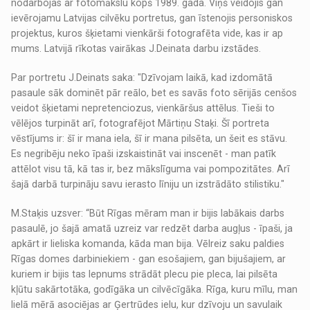
nodarbojas ar fotomākslu kopš 1989. gada. Viņš veidojis gan
ievērojamu Latvijas cilvēku portretus, gan īstenojis personiskos
projektus, kuros šķietami vienkārši fotografēta vide, kas ir ap
mums. Latvijā rīkotas vairākas J.Deinata darbu izstādes.
Par portretu J.Deinats saka: "Dzīvojam laikā, kad izdomātā
pasaule sāk dominēt pār reālo, bet es savās foto sērijās cenšos
veidot šķietami nepretenciozus, vienkāršus attēlus. Tieši to
vēlējos turpināt arī, fotografējot Mārtiņu Staķi. Šī portreta
vēstījums ir: šī ir mana iela, šī ir mana pilsēta, un šeit es stāvu.
Es negribēju neko īpaši izskaistināt vai inscenēt - man patīk
attēlot visu tā, kā tas ir, bez mākslīguma vai pompozitātes. Arī
šajā darbā turpināju savu ierasto līniju un izstrādāto stilistiku."
M.Staķis uzsver: “Būt Rīgas mēram man ir bijis labākais darbs
pasaulē, jo šajā amatā uzreiz var redzēt darba augļus - īpaši, ja
apkārt ir lieliska komanda, kāda man bija. Vēlreiz saku paldies
Rīgas domes darbiniekiem - gan esošajiem, gan bijušajiem, ar
kuriem ir bijis tas lepnums strādāt plecu pie pleca, lai pilsēta
kļūtu sakārtotāka, godīgāka un cilvēcīgāka. Rīga, kuru mīlu, man
lielā mērā asociējas ar Ģertrūdes ielu, kur dzīvoju un savulaik