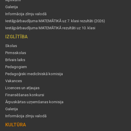
Galerija
Informācija zīmju valodā
Iestājpārbaudījuma MATEMĀTIKĀ uz 7. klasi rezultāti (2026)
Iestājpārbaudījuma MATEMĀTIKĀ rezultāti uz 10. klasi
IZGLĪTĪBA
Skolas
Pirmsskolas
Brīvais laiks
Pedagogiem
Pedagoģiski medicīniskā komisija
Vakances
Licences un atļaujas
Finansēšanas konkursi
Ārpuskārtas uzņemšanas komisija
Galerija
Informācija zīmju valodā
KULTŪRA