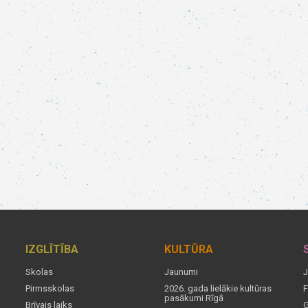
IZGLĪTĪBA
KULTŪRA
Skolas
Jaunumi
J
Pirmsskolas
2026. gada lielākie kultūras
F
pasākumi Rīgā
Brīvais laiks
G