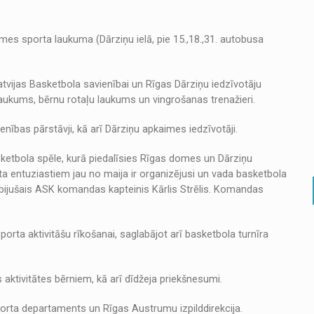
imes sporta laukuma (Dārziņu ielā, pie 15.,18.,31. autobusa
atvijas Basketbola savienībai un Rīgas Dārziņu iedzīvotāju
laukums, bērnu rotaļu laukums un vingrošanas trenažieri.
nības pārstāvji, kā arī Dārziņu apkaimes iedzīvotāji.
asketbola spēle, kurā piedalīsies Rīgas domes un Dārziņu
entuziastiem jau no maija ir organizējusi un vada basketbola
ijušais ASK komandas kapteinis Kārlis Strēlis. Komandas
ta aktivitāšu rīkošanai, saglabājot arī basketbola turnīra
aktivitātes bērniem, kā arī dīdžeja priekšnesumi.
orta departaments un Rīgas Austrumu izpilddirekcija.