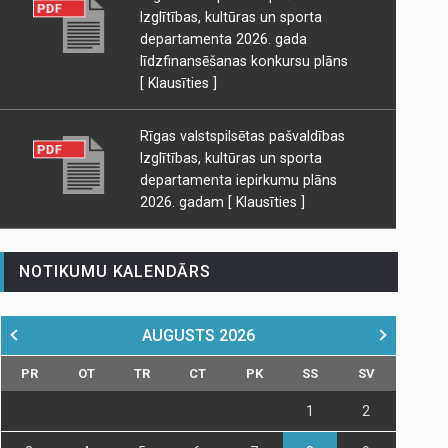
Izglītības, kultūras un sporta
departamenta 2026. gada
līdzfinansēšanas konkursu plāns
[ Klausīties ]
Rīgas valstspilsētas pašvaldības
Izglītības, kultūras un sporta
departamenta iepirkumu plāns
2026. gadam
[ Klausīties ]
NOTIKUMU KALENDĀRS
AUGUSTS
2026
PR
OT
TR
CT
PK
SS
SV
1
2