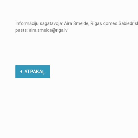
Informāciju sagatavoja: Aira Šmelde, Rīgas domes Sabiedrisko
pasts: aira.smelde@riga.lv
ATPAKAĻ