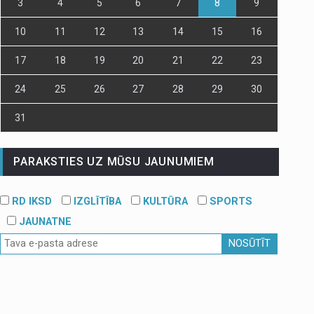
3
4
5
6
7
8
9
10
11
12
13
14
15
16
17
18
19
20
21
22
23
24
25
26
27
28
29
30
31
PARAKSTIES UZ MŪSU JAUNUMIEM
RD IKSD
IZGLĪTĪBA
KULTŪRA
SPORTS
JAUNATNE
NOSŪTĪT