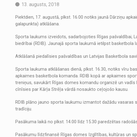
13. augusts, 2018
Piektdien, 17. augustā, plkst. 16.00 notiks jaunā Dārziņu apka
galapunkta) atklāšana.
Sporta laukums izveidots, sadarbojoties Rīgas pašvaldībai, L
biedrībai (RDIB). Jaunajā sporta laukumā ietilpst basketbola 
Atklāšanā piedalīsies pašvaldības un Latvijas Basketbola savie
Sporta laukuma atklāšanas dienā, plkst. 16.30, notiks vīru b
apkaimes basketbola komanda. RDIB kopā ar apkaimes sporta 
treniņus, savukārt Rīgas domes komandu organizē un vadīs b
cīnīsies par Kārļa Strēļa vārdā nosaukto ceļojošo kausu.
RDIB plāno jauno sporta laukumu izmantot dažādu vasaras spor
tradīciju.
Pasākuma laikā no plkst. 14.00 līdz 15.30 paredzētas radošās 
Pasākumu līdzfinansē Rīgas domes Izglītības, kultūras un sp