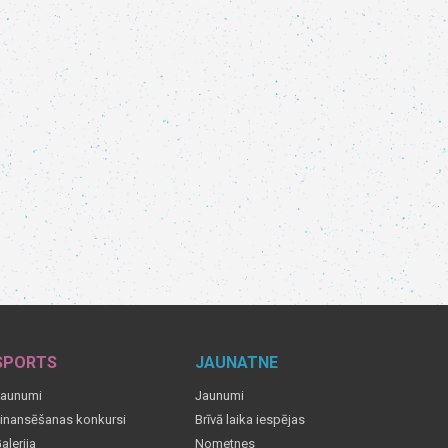
SPORTS
JAUNATNE
aunumi
Jaunumi
inansēšanas konkursi
Brīvā laika iespējas
alerija
Nometnes