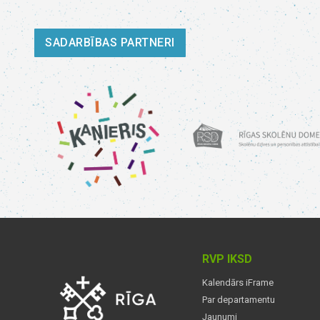
SADARBĪBAS PARTNERI
RVP IKSD
Kalendārs iFrame
Par departamentu
Jaunumi