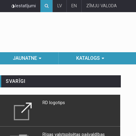
Iestatījumi
LV
EN
ZĪMJU VALODA
JAUNATNE
KATALOGS
SVARĪGI
RD logotips
Rīgas valstspilsētas pašvaldības