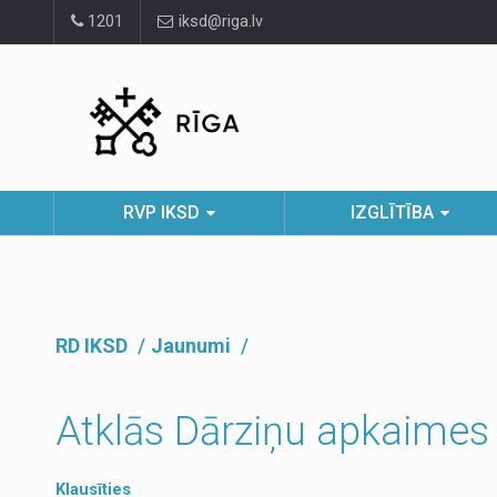
Pāriet
1201
iksd@riga.lv
uz
lapas
saturu
RVP IKSD
IZGLĪTĪBA
RD IKSD
Jaunumi
Atklās Dārziņu apkaimes
Klausīties