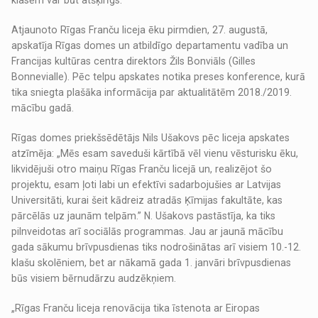
klasēm var būt atšķirīgs.
Atjaunoto Rīgas Franču liceja ēku pirmdien, 27. augustā,
apskatīja Rīgas domes un atbildīgo departamentu vadība un
Francijas kultūras centra direktors Žils Bonviāls (Gilles
Bonnevialle). Pēc telpu apskates notika preses konference, kurā
tika sniegta plašāka informācija par aktualitātēm 2018./2019.
mācību gadā.
Rīgas domes priekšsēdētājs Nils Ušakovs pēc liceja apskates
atzīmēja: „Mēs esam saveduši kārtībā vēl vienu vēsturisku ēku,
likvidējuši otro maiņu Rīgas Franču licejā un, realizējot šo
projektu, esam ļoti labi un efektīvi sadarbojušies ar Latvijas
Universitāti, kurai šeit kādreiz atradās Ķīmijas fakultāte, kas
pārcēlās uz jaunām telpām.” N. Ušakovs pastāstīja, ka tiks
pilnveidotas arī sociālās programmas. Jau ar jaunā mācību
gada sākumu brīvpusdienas tiks nodrošinātas arī visiem 10.-12.
klašu skolēniem, bet ar nākamā gada 1. janvāri brīvpusdienas
būs visiem bērnudārzu audzēkņiem.
„Rīgas Franču liceja renovācija tika īstenota ar Eiropas