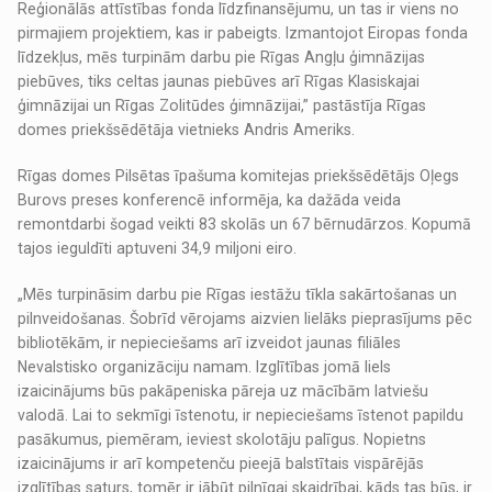
Reģionālās attīstības fonda līdzfinansējumu, un tas ir viens no
pirmajiem projektiem, kas ir pabeigts. Izmantojot Eiropas fonda
līdzekļus, mēs turpinām darbu pie Rīgas Angļu ģimnāzijas
piebūves, tiks celtas jaunas piebūves arī Rīgas Klasiskajai
ģimnāzijai un Rīgas Zolitūdes ģimnāzijai,” pastāstīja Rīgas
domes priekšsēdētāja vietnieks Andris Ameriks.
Rīgas domes Pilsētas īpašuma komitejas priekšsēdētājs Oļegs
Burovs preses konferencē informēja, ka dažāda veida
remontdarbi šogad veikti 83 skolās un 67 bērnudārzos. Kopumā
tajos ieguldīti aptuveni 34,9 miljoni eiro.
„Mēs turpināsim darbu pie Rīgas iestāžu tīkla sakārtošanas un
pilnveidošanas. Šobrīd vērojams aizvien lielāks pieprasījums pēc
bibliotēkām, ir nepieciešams arī izveidot jaunas filiāles
Nevalstisko organizāciju namam. Izglītības jomā liels
izaicinājums būs pakāpeniska pāreja uz mācībām latviešu
valodā. Lai to sekmīgi īstenotu, ir nepieciešams īstenot papildu
pasākumus, piemēram, ieviest skolotāju palīgus. Nopietns
izaicinājums ir arī kompetenču pieejā balstītais vispārējās
izglītības saturs, tomēr ir jābūt pilnīgai skaidrībai, kāds tas būs, ir