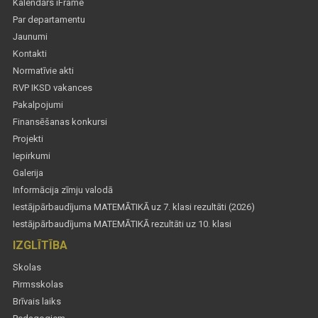
Kalendārs iFrame
Par departamentu
Jaunumi
Kontakti
Normatīvie akti
RVP IKSD vakances
Pakalpojumi
Finansēšanas konkursi
Projekti
Iepirkumi
Galerija
Informācija zīmju valodā
Iestājpārbaudījuma MATEMĀTIKĀ uz 7. klasi rezultāti (2026)
Iestājpārbaudījuma MATEMĀTIKĀ rezultāti uz 10. klasi
IZGLĪTĪBA
Skolas
Pirmsskolas
Brīvais laiks