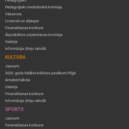
Pedagogiem
Pedagoģiski medicīniskā komisija
Vakances
Licences un atļaujas
Finansēšanas konkursi
Ārpuskārtas uzņemšanas komisija
Galerija
Informācija zīmju valodā
KULTŪRA
Jaunumi
2026. gada lielākie kultūras pasākumi Rīgā
Amatiermāksla
Galerija
Finansēšanas konkursi
Informācija zīmju valodā
SPORTS
Jaunumi
Finansēšanas konkursi