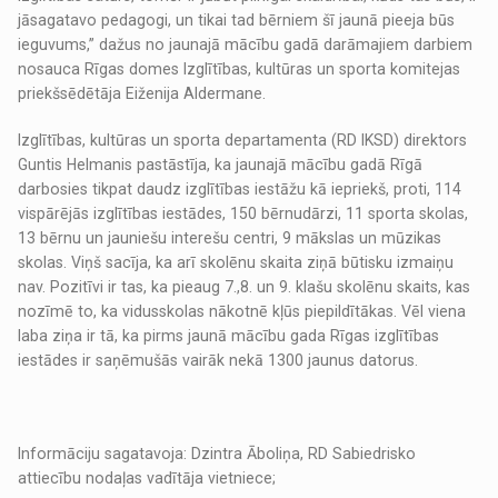
jāsagatavo pedagogi, un tikai tad bērniem šī jaunā pieeja būs
ieguvums,” dažus no jaunajā mācību gadā darāmajiem darbiem
nosauca Rīgas domes Izglītības, kultūras un sporta komitejas
priekšsēdētāja Eiženija Aldermane.
Izglītības, kultūras un sporta departamenta (RD IKSD) direktors
Guntis Helmanis pastāstīja, ka jaunajā mācību gadā Rīgā
darbosies tikpat daudz izglītības iestāžu kā iepriekš, proti, 114
vispārējās izglītības iestādes, 150 bērnudārzi, 11 sporta skolas,
13 bērnu un jauniešu interešu centri, 9 mākslas un mūzikas
skolas. Viņš sacīja, ka arī skolēnu skaita ziņā būtisku izmaiņu
nav. Pozitīvi ir tas, ka pieaug 7.,8. un 9. klašu skolēnu skaits, kas
nozīmē to, ka vidusskolas nākotnē kļūs piepildītākas. Vēl viena
laba ziņa ir tā, ka pirms jaunā mācību gada Rīgas izglītības
iestādes ir saņēmušās vairāk nekā 1300 jaunus datorus.
Informāciju sagatavoja: Dzintra Āboliņa, RD Sabiedrisko
attiecību nodaļas vadītāja vietniece;