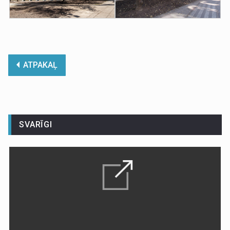
ATPAKAĻ
SVARĪGI