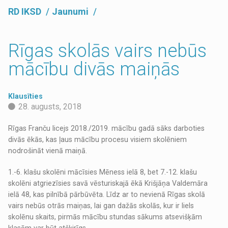
RD IKSD
Jaunumi
Rīgas skolās vairs nebūs
mācību divās maiņās
Klausīties
28. augusts, 2018
Rīgas Franču licejs 2018./2019. mācību gadā sāks darboties
divās ēkās, kas ļaus mācību procesu visiem skolēniem
nodrošināt vienā maiņā.
1.-6. klašu skolēni mācīsies Mēness ielā 8, bet 7.-12. klašu
skolēni atgriezīsies savā vēsturiskajā ēkā Krišjāņa Valdemāra
ielā 48, kas pilnībā pārbūvēta. Līdz ar to nevienā Rīgas skolā
vairs nebūs otrās maiņas, lai gan dažās skolās, kur ir liels
skolēnu skaits, pirmās mācību stundas sākums atsevišķām