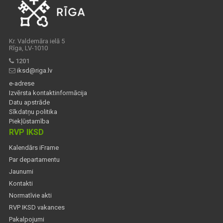
Kr. Valdemāra ielā 5
Rīga, LV-1010
1201
iksd@riga.lv
e-adrese
Izvērsta kontaktinformācija
Datu apstrāde
Sīkdatņu politika
Piekļūstamība
RVP IKSD
Kalendārs iFrame
Par departamentu
Jaunumi
Kontakti
Normatīvie akti
RVP IKSD vakances
Pakalpojumi