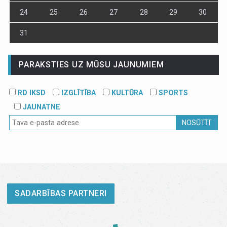
24
25
26
27
28
29
30
31
PARAKSTIES UZ MŪSU JAUNUMIEM
RD IKSD
IZGLĪTĪBA
KULTŪRA
SPORTS
JAUNATNE
NOSŪTĪT
SADARBĪBAS PARTNERI