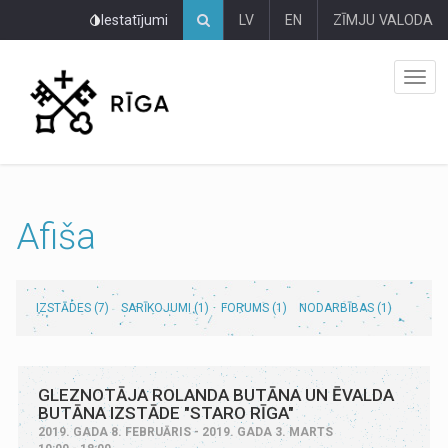
Pāriet
Iestatījumi
LV
EN
ZĪMJU VALODA
uz
lapas
saturu
Afiša
IZSTĀDES (7)
SARĪKOJUMI (1)
FORUMS (1)
NODARBĪBAS (1)
GLEZNOTĀJA ROLANDA BUTĀNA UN ĒVALDA
BUTĀNA IZSTĀDE "STARO RĪGA"
2019. GADA 8. FEBRUĀRIS - 2019. GADA 3. MARTS