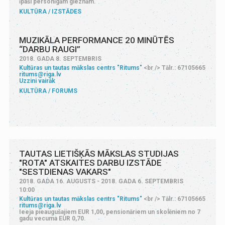
īpaši personīgām gleznām.
KULTŪRA
IZSTĀDES
MUZIKĀLA PERFORMANCE 20 MINŪTĒS
“DARBU RAUGI”
2018. GADA 8. SEPTEMBRIS
Kultūras un tautas mākslas centrs "Ritums"
<br /> Tālr.: 67105665
ritums@riga.lv
Uzzini vairāk
KULTŪRA
FORUMS
TAUTAS LIETIŠĶĀS MĀKSLAS STUDIJAS
"ROTA" ATSKAITES DARBU IZSTĀDE
"SESTDIENAS VAKARS"
2018. GADA 16. AUGUSTS - 2018. GADA 6. SEPTEMBRIS
10:00
Kultūras un tautas mākslas centrs "Ritums"
<br /> Tālr.: 67105665
ritums@riga.lv
Ieeja pieaugušajiem EUR 1,00, pensionāriem un skolēniem no 7
gadu vecuma EUR 0,70.