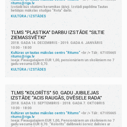
ritums@riga.lv
Izstādē būs skatāmi keramikas šķīvji. Izstādi papildina Tautas
lietišķās mākslas studijas "Rota" darbi.
KULTŪRA
IZSTĀDES
TLMS "PLASTIKA" DARBU IZSTĀDE "SILTIE
ZIEMASSVĒTKI"
2018. GADA 14. DECEMBRIS - 2019. GADA 6. JANVĀRIS
10:00 - 18:00
Kultūras un tautas mākslas centrs "Ritums"
<br /> Tālr.: 67105665
ritums@riga.lv
Ieeja: Pieaugušajiem EUR 1,00, pensionāriem un skolēniem no 7
gadu vecuma EUR 0,70.
KULTŪRA
IZSTĀDES
TLMS "KOLORĪTS" 50. GADU JUBILEJAS
IZSTĀDE “ACIS RAUGĀS, DVĒSELE RADA”
2018. GADA 13. SEPTEMBRIS - 2018. GADA 7. OKTOBRIS
10:00 - 18:00
Kultūras un tautas mākslas centrs "Ritums"
<br /> Tālr.: 67105665
ritums@riga.lv
Ieeja: Pieaugušajiem EUR 1,00, Pensionāriem un skolēniem no 7
gadu vecuma EUR 0,70. “Kolorīts” dalībnieki šoreiz dalīsies ar