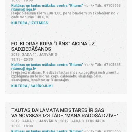
10:00 - 18:00
Kultūras un tautas mākslas centrs "Ritums"
<br /> Tālr.: 67105665
ritums@riga.lv
Ieeja: pieaugušajiem EUR 1,00, pensionāriem un skolēniem no 7
gadu vecuma EUR 0,70.
KULTŪRA
IZSTĀDES
FOLKLORAS KOPA “LĀNS” AICINA UZ
SADZIEDĀŠANOS
2019. GADA 11. JANVĀRIS
19:15 - 20:30
Kultūras un tautas mākslas centrs "Ritums"
<br /> Tālr.: 67105665
ritums@riga.lv
Ieeja bez maksas. Piedāvās tautas mūziku bagātīgā instrumentu
izpildījumā un folkloras kopu dalībnieku skaistajā balsu
skanējumā, iesaistot arī klausītājus.
KULTŪRA
SARĪKOJUMI
TAUTAS DAIĻAMATA MEISTARES ĪRISAS
VAINOVSKAS IZSTĀDE "MANA RADOŠĀ DZĪVE"
2019. GADA 11. JANVĀRIS - 2019. GADA 3. FEBRUĀRIS
10:00 - 18:00
Kultūras un tautas mākslas centrs "Ritums"
<br /> Tālr.: 67105665