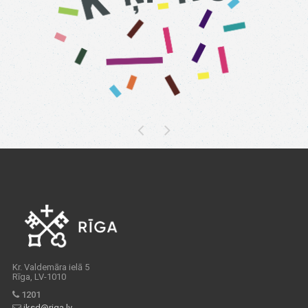
Kr. Valdemāra ielā 5
Rīga, LV-1010
1201
iksd@riga.lv