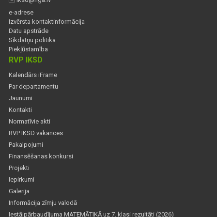
e-adrese
Izvērsta kontaktinformācija
Datu apstrāde
Sīkdatņu politika
Piekļūstamība
RVP IKSD
Kalendārs iFrame
Par departamentu
Jaunumi
Kontakti
Normatīvie akti
RVP IKSD vakances
Pakalpojumi
Finansēšanas konkursi
Projekti
Iepirkumi
Galerija
Informācija zīmju valodā
Iestājpārbaudījuma MATEMĀTIKĀ uz 7. klasi rezultāti (2026)