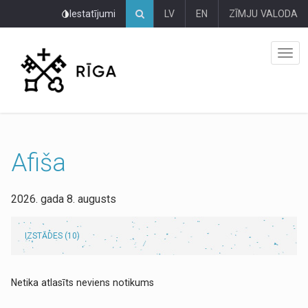
Pāriet
Iestatījumi
LV
EN
ZĪMJU VALODA
uz
lapas
saturu
Afiša
2026. gada 8. augusts
IZSTĀDES (10)
Netika atlasīts neviens notikums