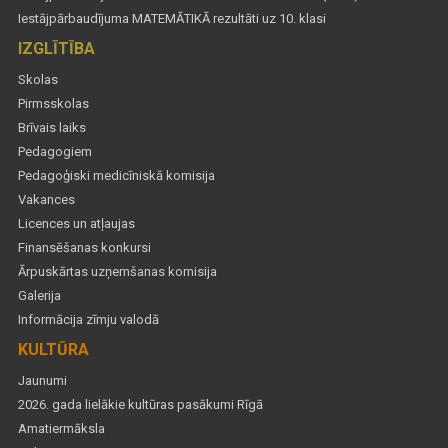
Iestājpārbaudījuma MATEMĀTIKĀ rezultāti uz 10. klasi
IZGLĪTĪBA
Skolas
Pirmsskolas
Brīvais laiks
Pedagogiem
Pedagoģiski medicīniskā komisija
Vakances
Licences un atļaujas
Finansēšanas konkursi
Ārpuskārtas uzņemšanas komisija
Galerija
Informācija zīmju valodā
KULTŪRA
Jaunumi
2026. gada lielākie kultūras pasākumi Rīgā
Amatiermāksla