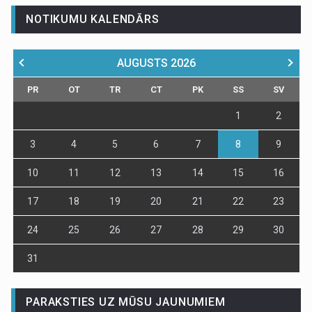
NOTIKUMU KALENDĀRS
AUGUSTS
2026
PR
OT
TR
CT
PK
SS
SV
1
2
3
4
5
6
7
8
9
10
11
12
13
14
15
16
17
18
19
20
21
22
23
24
25
26
27
28
29
30
31
PARAKSTIES UZ MŪSU JAUNUMIEM