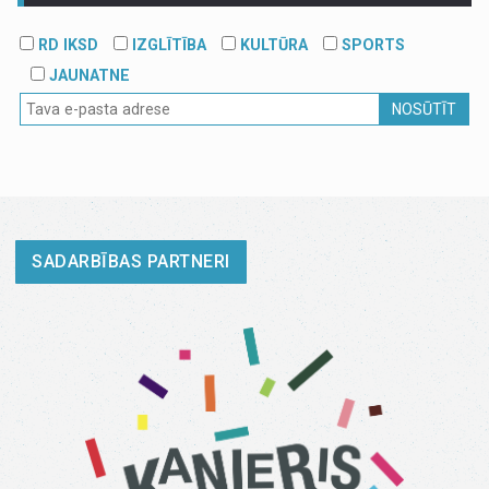
RD IKSD
IZGLĪTĪBA
KULTŪRA
SPORTS
JAUNATNE
NOSŪTĪT
SADARBĪBAS PARTNERI