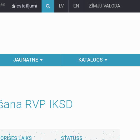
ies
Iestatījumi
LV
EN
ZĪMJU VALODA
JAUNATNE
KATALOGS
zēšana RVP IKSD
ORISES LAIKS
STATUSS