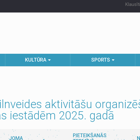
Klausīt
KULTŪRA
SPORTS
ilnveides aktivitāšu organi
bas iestādēm 2025. gadā
PIETEIKŠANĀS
JOMA
N