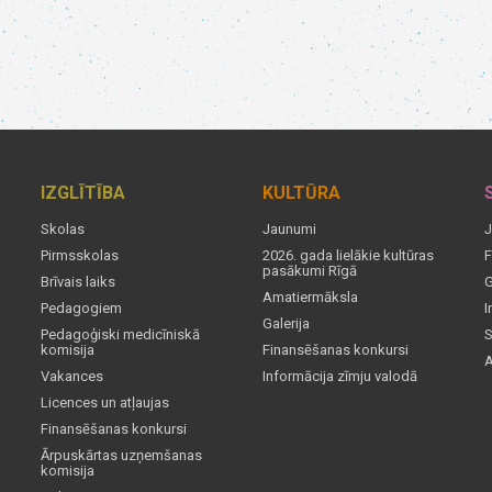
IZGLĪTĪBA
KULTŪRA
Skolas
Jaunumi
J
Pirmsskolas
2026. gada lielākie kultūras
F
pasākumi Rīgā
Brīvais laiks
G
Amatiermāksla
Pedagogiem
I
Galerija
Pedagoģiski medicīniskā
S
komisija
Finansēšanas konkursi
A
Vakances
Informācija zīmju valodā
Licences un atļaujas
Finansēšanas konkursi
Ārpuskārtas uzņemšanas
komisija