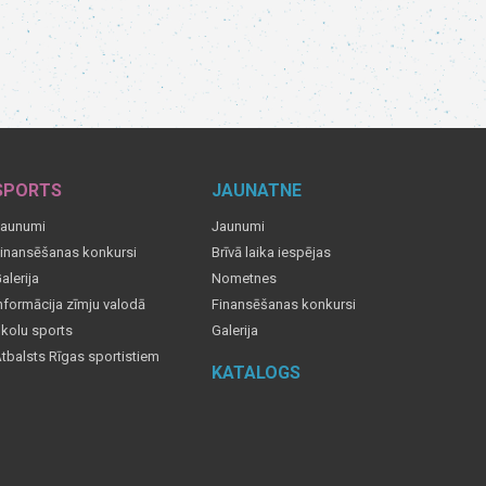
SPORTS
JAUNATNE
aunumi
Jaunumi
inansēšanas konkursi
Brīvā laika iespējas
alerija
Nometnes
nformācija zīmju valodā
Finansēšanas konkursi
kolu sports
Galerija
tbalsts Rīgas sportistiem
KATALOGS