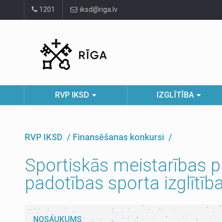
Pāriet
1201
iksd@riga.lv
uz
lapas
saturu
RVP IKSD
IZGLĪTĪBA
RVP IKSD
Finansēšanas konkursi
Sportiskās meistarības p
padotības sporta izglītī
NOSAUKUMS