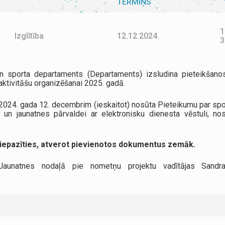
TERMIŅŠ
1
Izglītība
12.12.2024.
3
s un sporta departaments (Departaments) izsludina pieteikšan
aktivitāšu organizēšanai 2025. gadā.
 2024. gada 12. decembrim (ieskaitot) nosūta Pieteikumu par spo
un jaunatnes pārvaldei ar elektronisku dienesta vēstuli, n
 iepazīties, atverot pievienotos dokumentus zemāk.
 Jaunatnes nodaļā pie nometņu projektu vadītājas Sand