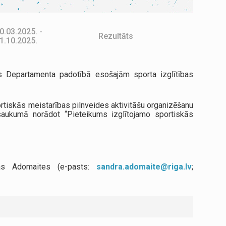
0.03.2025. -
Rezultāts
1.10.2025.
os Departamenta padotībā esošajām sporta izglītības
rtiskās meistarības pilnveides aktivitāšu organizēšanu
osaukumā norādot “Pieteikums izglītojamo sportiskās
ras Adomaites (e-pasts:
sandra.adomaite@riga.lv
;