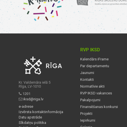
RVP IKSD
Kalendārs iFrame
Par departamentu
Jaunumi
Kontakti
Kr. Valdemāra ielā 5
Rīga, LV-1010
Normatīvie akti
RVP IKSD vakances
1201
iksd@riga.lv
Pakalpojumi
e-adrese
Finansēšanas konkursi
Izvērsta kontaktinformācija
Projekti
Datu apstrāde
Iepirkumi
Sīkdatņu politika