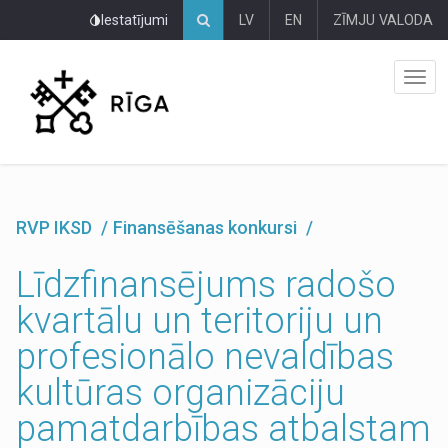
Pāriet
Iestatījumi
LV
EN
ZĪMJU VALODA
uz
lapas
saturu
RVP IKSD
Finansēšanas konkursi
Līdzfinansējums radošo
kvartālu un teritoriju un
profesionālo nevaldības
kultūras organizāciju
pamatdarbības atbalstam