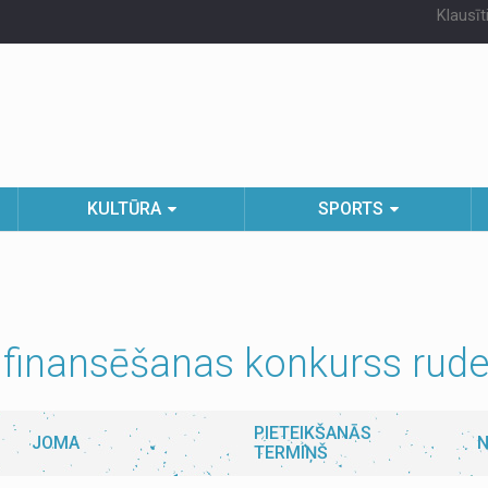
Klausīt
KULTŪRA
SPORTS
finansēšanas konkurss rude
PIETEIKŠANĀS
JOMA
N
TERMIŅŠ