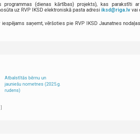
s programmas (dienas kārtības) projekts), kas parakstīti a
nosūta uz RVP IKSD elektroniskā pasta adresi
iksd@riga.lv
vai 
ir iespējams saņemt, vēršoties pie RVP IKSD Jaunatnes nodaļa
Atbalstītās bērnu un
jauniešu nometnes (2025.g.
rudens)
 ]