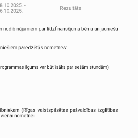
8.10.2025. -
Rezultāts
6.10.2025.
n nodibinājumiem par līdzfinansējumu bērnu un jauniešu
jauniešiem paredzētās nometnes:
programmas ilgums var būt īsāks par sešām stundām);
ībniekam (Rīgas valstspilsētas pašvaldības izglītības
 vienai nometnei.