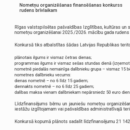
Nometņu organizēšanas finansēšanas konkurss
rudens brīvlaikam
Rīgas valstspilsētas pašvaldības Izglītības, kultūras u
nometņu organizēšanai 2025./2026. mācību gada rudens b
Konkursā tiks atbalstītas šādas Latvijas Republikas teri
plānotais ilgums ir vismaz četras dienas;
programmas ilgums ir vismaz sešas stundas dienā (izņemot
nometnē piedalās nemainīga dalībnieku grupa – vismaz 15 bēr
nometnes dalībnieku vecums:
dienas nometnē – no 6 līdz 15 gadiem;
diennakts nometnē – no 6 līdz 25 gadiem;
dalības maksa vienam dalībniekam nepārsniedz 50 euro dien
Līdzfinansējums bērnu un jauniešu nometņu organizēšana
iestāžu izglītojamam vai pašvaldības administratīvajā ter
Konkursā kopumā plānots sadalīt līdzfinansējumu 21 142