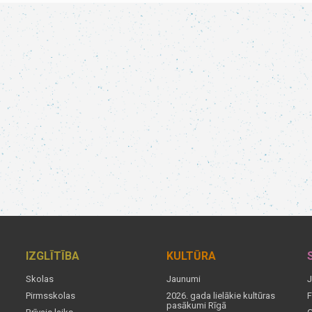
IZGLĪTĪBA
KULTŪRA
Skolas
Jaunumi
J
Pirmsskolas
2026. gada lielākie kultūras
F
pasākumi Rīgā