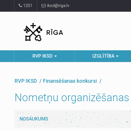
Pāriet
1201
iksd@riga.lv
uz
lapas
saturu
RVP IKSD
IZGLĪTĪBA
RVP IKSD
Finansēšanas konkursi
Nometņu organizēšanas 
NOSAUKUMS