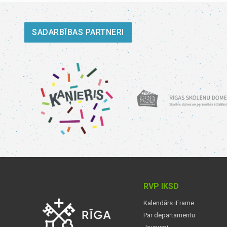
SADARBĪBAS PARTNERI
RVP IKSD
Kalendārs iFrame
Par departamentu