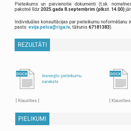
Pieteikums un pievienotie dokumenti (t.sk. nometne
pakotnē līdz
2025.gada 8.septembrim (plkst. 14.00)
jā
Individuālas konsultācijas par pieteikumu noformēšanu 
pasts:
evija.pelsa@riga.lv
, tālrunis
67181383
).
REZULTĀTI
Iesniegto pieteikumu
saraksts
[ Klausīties ]
[ Klausīties
PIELIKUMI