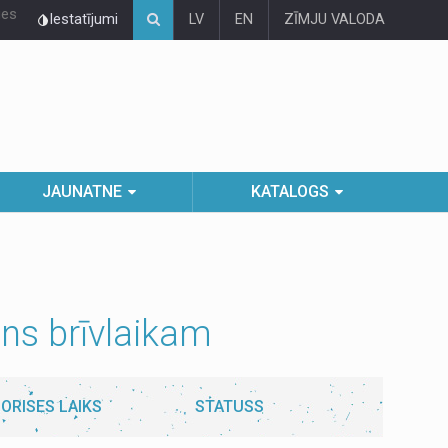
ies
Iestatījumi
LV
EN
ZĪMJU VALODA
JAUNATNE
KATALOGS
ns brīvlaikam
ORISES LAIKS
STATUSS