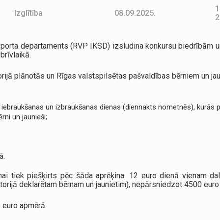
1
Izglītība
08.09.2025.
2
n sporta departaments (RVP IKSD) izsludina konkursu biedrībām u
rīvlaikā.
torijā plānotās un Rīgas valstspilsētas pašvaldības bērniem un 
 iebraukšanas un izbraukšanas dienas (diennakts nometnēs), kurās 
ni un jaunieši;
ā.
i tiek piešķirts pēc šāda aprēķina: 12 euro dienā vienam dal
itorijā deklarētam bērnam un jaunietim), nepārsniedzot 4500 euro
 euro apmērā.