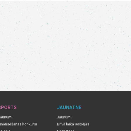
SPORTS
JAUNATNE
aunumi
Jaunumi
inansēšanas konkursi
Brīvā laika iespējas