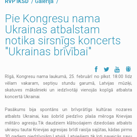
RVP IKSD
Galerija
Pie Kongresu nama
Ukrainas atbalstam
notika sirsnīgs koncerts
"Ukrainas brīvībai"
Rīgā, Kongresu nama laukumā, 25. februārī no plkst. 18.00 līdz
vēlam vakaram, septiņu stundu garumā, Latvijas mūziķi,
skatuves mākslinieki un iedzīvotāji vienojās kopīgā atbalsta
koncertā Ukrainai.
Pasākums bija spontāns un brīvprātīgs kultūras nozares
atbalsts Ukrainai, kas šobrīd piedzīvo plaša mēroga Krievijas
militāro agresiju.Tik daudziem klātsošajiem dziedošais atbalsts
ukraiņu tautai Krievijas agresijas brīdī raisīja sajūtas, kādas pirms
30 gadiem piedzīvojām Latvijā. Latviešiem tik ļoti paveicās savu