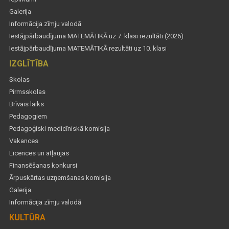
Galerija
Informācija zīmju valodā
Iestājpārbaudījuma MATEMĀTIKĀ uz 7. klasi rezultāti (2026)
Iestājpārbaudījuma MATEMĀTIKĀ rezultāti uz 10. klasi
IZGLĪTĪBA
Skolas
Pirmsskolas
Brīvais laiks
Pedagogiem
Pedagoģiski medicīniskā komisija
Vakances
Licences un atļaujas
Finansēšanas konkursi
Ārpuskārtas uzņemšanas komisija
Galerija
Informācija zīmju valodā
KULTŪRA