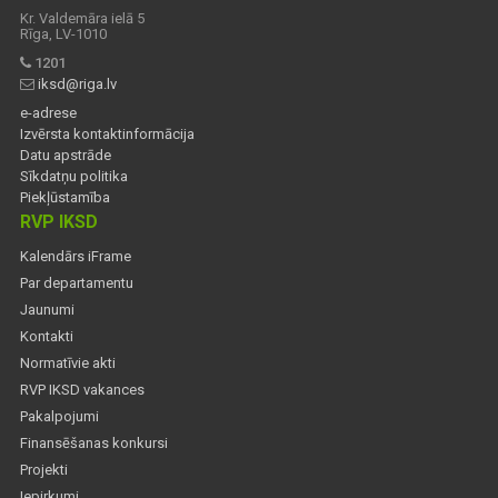
Kr. Valdemāra ielā 5
Rīga, LV-1010
1201
iksd@riga.lv
e-adrese
Izvērsta kontaktinformācija
Datu apstrāde
Sīkdatņu politika
Piekļūstamība
RVP IKSD
Kalendārs iFrame
Par departamentu
Jaunumi
Kontakti
Normatīvie akti
RVP IKSD vakances
Pakalpojumi
Finansēšanas konkursi
Projekti
Iepirkumi