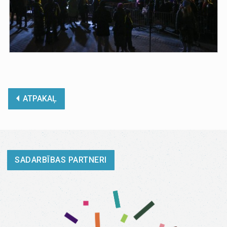
ATPAKAĻ
SADARBĪBAS PARTNERI