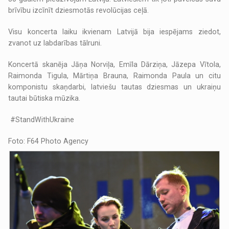
brīvību izcīnīt dziesmotās revolūcijas ceļā.
Visu koncerta laiku ikvienam Latvijā bija iespējams ziedot,
zvanot uz labdarības tālruni.
Koncertā skanēja Jāņa Norviļa, Emīla Dārziņa, Jāzepa Vītola,
Raimonda Tigula, Mārtiņa Brauna, Raimonda Paula un citu
komponistu skaņdarbi, latviešu tautas dziesmas un ukraiņu
tautai būtiska mūzika.
#StandWithUkraine
Foto: F64 Photo Agency