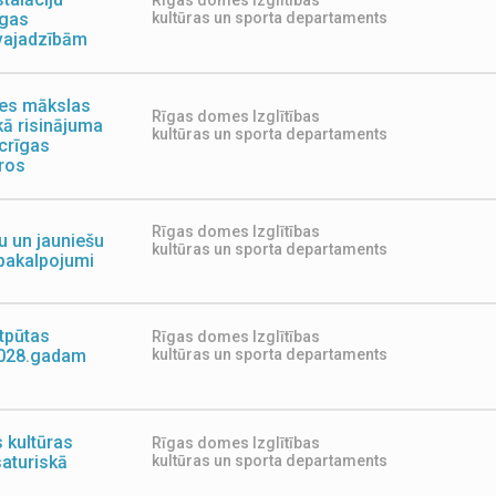
Rīgas domes Izglītības
īgas
kultūras un sporta departaments
 vajadzībām
des mākslas
Rīgas domes Izglītības
kā risinājuma
kultūras un sporta departaments
ecrīgas
aros
Rīgas domes Izglītības
u un jauniešu
kultūras un sporta departaments
pakalpojumi
atpūtas
Rīgas domes Izglītības
 2028.gadam
kultūras un sporta departaments
 kultūras
Rīgas domes Izglītības
aturiskā
kultūras un sporta departaments