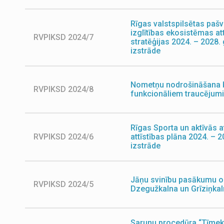
Rīgas valstspilsētas pašv
izglītības ekosistēmas at
RVPIKSD 2024/7
stratēģijas 2024. – 2028
izstrāde
Nometņu nodrošināšana 
RVPIKSD 2024/8
funkcionāliem traucējum
Rīgas Sporta un aktīvās 
RVPIKSD 2024/6
attīstības plāna 2024. –
izstrāde
Jāņu svinību pasākumu 
RVPIKSD 2024/5
Dzegužkalna un Grīziņka
Sarunu procedūra “Tīmek