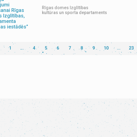
jumi
Rīgas domes Izglītības
šanai Rīgas
kultūras un sporta departaments
 Izglītības,
tamenta
bas iestādēs”
1
...
4
5
6
7
8
9
10
...
23