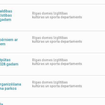
aldības
Rīgas domes Izglītības
tīstības
kultūras un sporta departaments
. gadam
Rīgas domes Izglītības
bērniem ar
kultūras un sporta departaments
iem
atpūtas
Rīgas domes Izglītības
 2028.gadam
kultūras un sporta departaments
Rīgas domes Izglītības
organizēšana
kultūras un sporta departaments
lna parkos
ļa