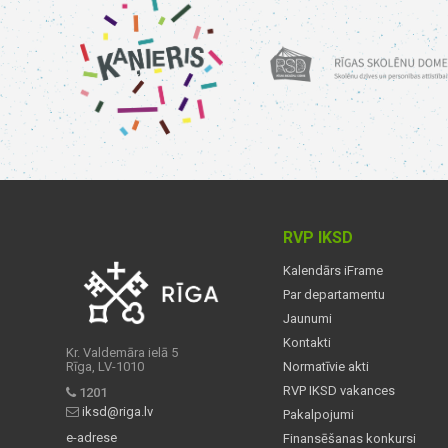
RVP IKSD
Kalendārs iFrame
Par departamentu
Jaunumi
Kontakti
Kr. Valdemāra ielā 5
Rīga, LV-1010
Normatīvie akti
RVP IKSD vakances
1201
iksd@riga.lv
Pakalpojumi
e-adrese
Finansēšanas konkursi