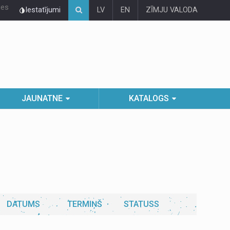
ies
Iestatījumi
LV
EN
ZĪMJU VALODA
JAUNATNE
KATALOGS
DATUMS
TERMIŅŠ
STATUSS