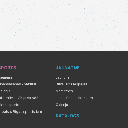
SPORTS
JAUNATNE
aunumi
Jaunumi
inansēšanas konkursi
Brīvā laika iespējas
alerija
Nometnes
nformācija zīmju valodā
Finansēšanas konkursi
kolu sports
Galerija
tbalsts Rīgas sportistiem
KATALOGS