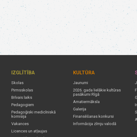
IZGLĪTĪBA
KULTŪRA
Skolas
Jaunumi
J
Pirmsskolas
2026. gada lielākie kultūras
F
pasākumi Rīgā
Brīvais laiks
G
Amatiermāksla
Pedagogiem
I
Galerija
Pedagoģiski medicīniskā
S
komisija
Finansēšanas konkursi
A
Vakances
Informācija zīmju valodā
Licences un atļaujas