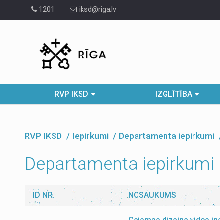
Pāriet
1201
iksd@riga.lv
uz
lapas
saturu
RVP IKSD
IZGLĪTĪBA
RVP IKSD
Iepirkumi
Departamenta iepirkumi
Departamenta iepirkumi
ID NR.
NOSAUKUMS
Gaismas dizaina vides ins