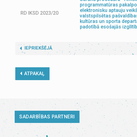
programmatūras pakalpo
elektronisku aptauju veik
RD IKSD 2023/20
valstspilsētas pašvaldības
kultūras un sporta depar
padotībā esošajās izglītī
IEPRIEKŠĒJĀ
ATPAKAĻ
SADARBĪBAS PARTNERI