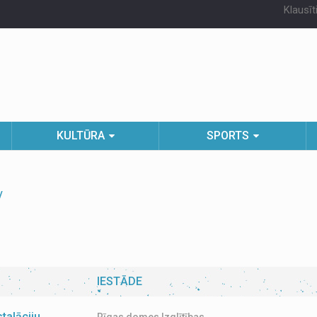
Klausīt
KULTŪRA
SPORTS
IESTĀDE
talāciju