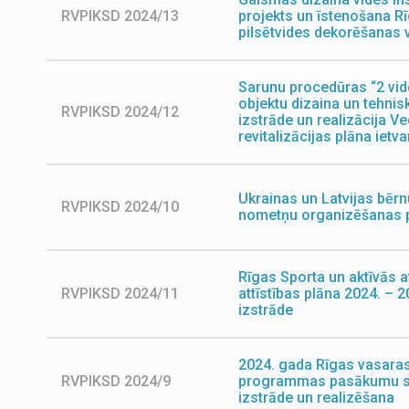
RVPIKSD 2024/13
projekts un īstenošana R
pilsētvides dekorēšanas
Sarunu procedūras “2 vi
objektu dizaina un tehnis
RVPIKSD 2024/12
izstrāde un realizācija V
revitalizācijas plāna ietv
Ukrainas un Latvijas bērn
RVPIKSD 2024/10
nometņu organizēšanas 
Rīgas Sporta un aktīvās 
RVPIKSD 2024/11
attīstības plāna 2024. –
izstrāde
2024. gada Rīgas vasaras
RVPIKSD 2024/9
programmas pasākumu s
izstrāde un realizēšana