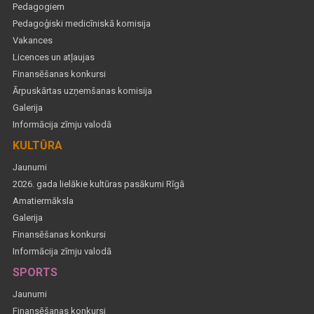
Pedagogiem
Pedagoģiski medicīniskā komisija
Vakances
Licences un atļaujas
Finansēšanas konkursi
Ārpuskārtas uzņemšanas komisija
Galerija
Informācija zīmju valodā
KULTŪRA
Jaunumi
2026. gada lielākie kultūras pasākumi Rīgā
Amatiermāksla
Galerija
Finansēšanas konkursi
Informācija zīmju valodā
SPORTS
Jaunumi
Finansēšanas konkursi