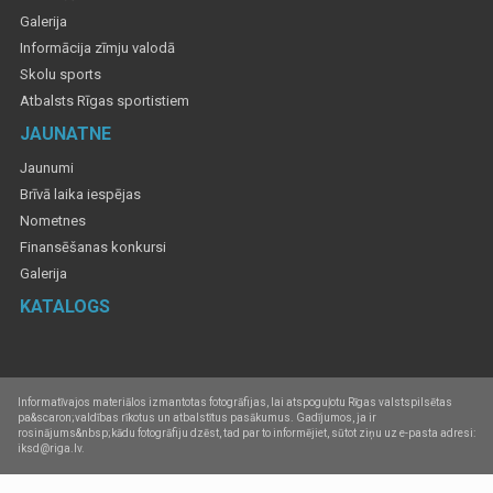
Galerija
Informācija zīmju valodā
Skolu sports
Atbalsts Rīgas sportistiem
JAUNATNE
Jaunumi
Brīvā laika iespējas
Nometnes
Finansēšanas konkursi
Galerija
KATALOGS
Informatīvajos materiālos izmantotas fotogrāfijas, lai atspoguļotu Rīgas valstspilsētas
pa&scaron;valdības rīkotus un atbalstītus pasākumus. Gadījumos, ja ir
rosinājums&nbsp;kādu fotogrāfiju dzēst, tad par to informējiet, sūtot ziņu uz e-pasta adresi:
iksd@riga.lv.