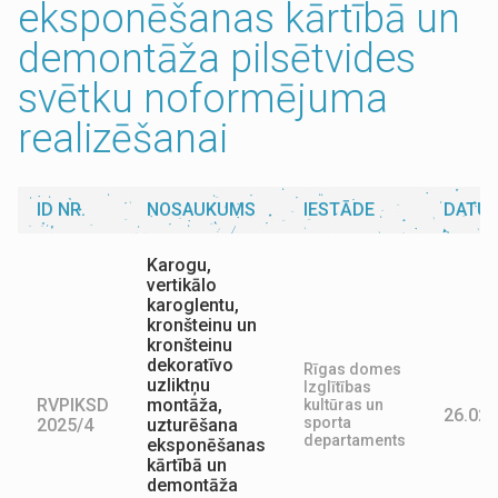
eksponēšanas kārtībā un
demontāža pilsētvides
svētku noformējuma
realizēšanai
ID NR.
NOSAUKUMS
IESTĀDE
DATU
Karogu,
vertikālo
karoglentu,
kronšteinu un
kronšteinu
dekoratīvo
Rīgas domes
uzliktņu
Izglītības
RVPIKSD
montāža,
kultūras un
26.02.
sporta
2025/4
uzturēšana
departaments
eksponēšanas
kārtībā un
demontāža