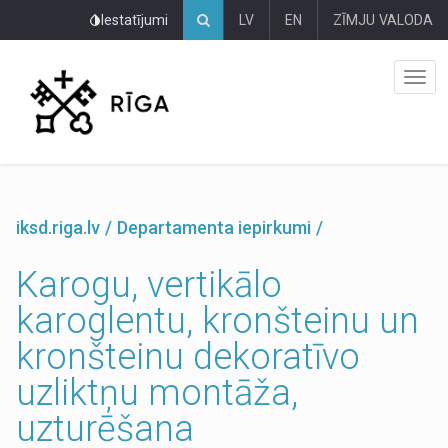
Pāriet
Iestatījumi
LV
EN
ZĪMJU VALODA
uz
lapas
saturu
iksd.riga.lv
Departamenta iepirkumi
Karogu, vertikālo
karoglentu, kronšteinu un
kronšteinu dekoratīvo
uzliktņu montāža,
uzturēšana