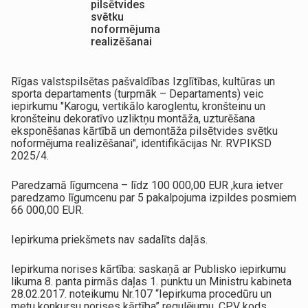
pilsētvides
svētku
noformējuma
realizēšanai
Rīgas valstspilsētas pašvaldības Izglītības, kultūras un
sporta departaments (turpmāk – Departaments) veic
iepirkumu "Karogu, vertikālo karoglentu, kronšteinu un
kronšteinu dekoratīvo uzliktņu montāža, uzturēšana
eksponēšanas kārtībā un demontāža pilsētvides svētku
noformējuma realizēšanai", identifikācijas Nr. RVPIKSD
2025/4.
Paredzamā līgumcena – līdz 100 000,00 EUR ,kura ietver
paredzamo līgumcenu par 5 pakalpojuma izpildes posmiem
66 000,00 EUR.
Iepirkuma priekšmets nav sadalīts daļās.
Iepirkuma norises kārtība: saskaņā ar Publisko iepirkumu
likuma 8. panta pirmās daļas 1. punktu un Ministru kabineta
28.02.2017. noteikumu Nr.107 “Iepirkuma procedūru un
metu konkursu norises kārtība” regulējumu, CPV kods