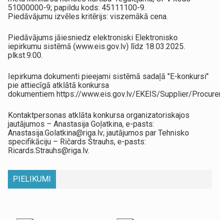
51000000-9; papildu kods: 45111100-9.
Piedāvājumu izvēles kritērijs: viszemākā cena.
Piedāvājums jāiesniedz elektroniski Elektronisko
iepirkumu sistēmā (www.eis.gov.lv) līdz 18.03.2025.
plkst.9:00.
Iepirkuma dokumenti pieejami sistēmā sadaļā "E-konkursi"
pie attiecīgā atklātā konkursa
dokumentiem https://www.eis.gov.lv/EKEIS/Supplier/Procu
Kontaktpersonas atklāta konkursa organizatoriskajos
jautājumos – Anastasija Goļatkina, e-pasts:
Anastasija.Golatkina@riga.lv; jautājumos par Tehnisko
specifikāciju – Ričards Štrauhs, e-pasts:
Ricards.Strauhs@riga.lv.
PIELIKUMI