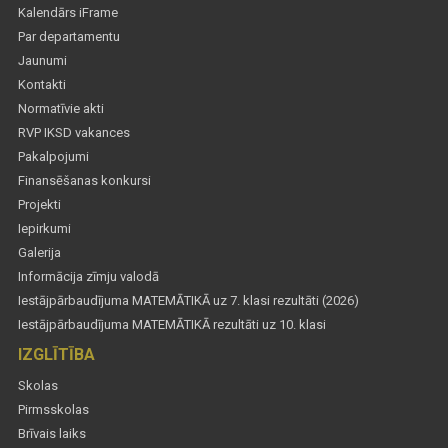
Kalendārs iFrame
Par departamentu
Jaunumi
Kontakti
Normatīvie akti
RVP IKSD vakances
Pakalpojumi
Finansēšanas konkursi
Projekti
Iepirkumi
Galerija
Informācija zīmju valodā
Iestājpārbaudījuma MATEMĀTIKĀ uz 7. klasi rezultāti (2026)
Iestājpārbaudījuma MATEMĀTIKĀ rezultāti uz 10. klasi
IZGLĪTĪBA
Skolas
Pirmsskolas
Brīvais laiks