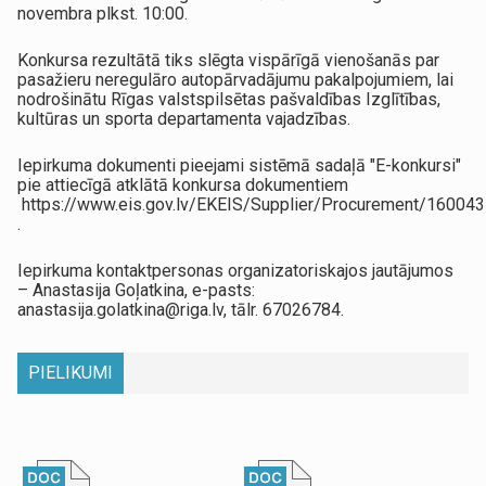
novembra plkst. 10:00.​
Konkursa rezultātā tiks slēgta vispārīgā vienošanās par
pasažieru neregulāro autopārvadājumu pakalpojumiem, lai
nodrošinātu Rīgas valstspilsētas pašvaldības Izglītības,
kultūras un sporta departamenta vajadzības.
Iepirkuma dokumenti pieejami sistēmā sadaļā "E-konkursi"
pie attiecīgā atklātā konkursa dokumentiem
https://www.eis.gov.lv/EKEIS/Supplier/Procurement/160043
.
Iepirkuma kontaktpersonas organizatoriskajos jautājumos
– Anastasija Goļatkina, e-pasts:
anastasija.golatkina@riga.lv, tālr. 67026784.
PIELIKUMI