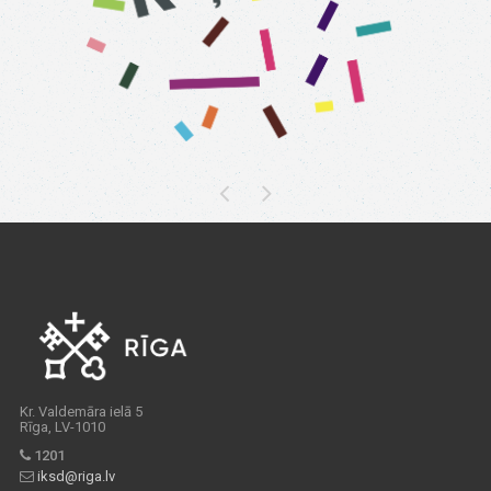
Kr. Valdemāra ielā 5
Rīga, LV-1010
1201
iksd@riga.lv