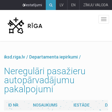
Pāriet
Iestatījumi
LV
EN
ZĪMJU VALODA
uz
lapas
saturu
iksd.riga.lv
Departamenta iepirkumi
Neregulāri pasažieru
autopārvadājumu
pakalpojumi
ID NR.
NOSAUKUMS
IESTĀDE
DA