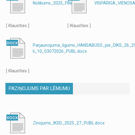
Nolikums_2025_FINAL.doc
VISPARIGA_VIENOS
[ Klausīties ]
[ Klausīties ]
Parjaunojuma_ligums_HANSABUSS_pie_DIKS_26_2
li_10_03072026_PUBL.docx
[ Klausīties ]
PAZIŅOJUMS PAR LĒMUMU
Zinojums_IKSD_2025_27_PUBL.docx