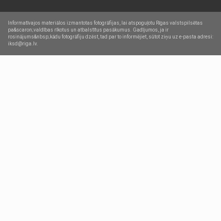
Informatīvajos materiālos izmantotas fotogrāfijas, lai atspoguļotu Rīgas valstspilsētas
pa&scaron;valdības rīkotus un atbalstītus pasākumus. Gadījumos, ja ir
rosinājums&nbsp;kādu fotogrāfiju dzēst, tad par to informējiet, sūtot ziņu uz e-pasta adresi:
iksd@riga.lv.