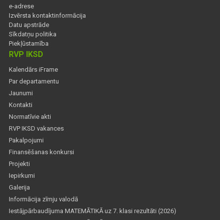
e-adrese
Izvērsta kontaktinformācija
Datu apstrāde
Sīkdatņu politika
Piekļūstamība
RVP IKSD
Kalendārs iFrame
Par departamentu
Jaunumi
Kontakti
Normatīvie akti
RVP IKSD vakances
Pakalpojumi
Finansēšanas konkursi
Projekti
Iepirkumi
Galerija
Informācija zīmju valodā
Iestājpārbaudījuma MATEMĀTIKĀ uz 7. klasi rezultāti (2026)