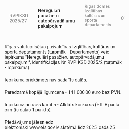
Rīgas domes
Neregulāri
Izglītības
RVPIKSD
pasažieru
kultūras un
07.
sporta
2025/27
autopārvadājumu
departaments
pakalpojumi
Rīgas valstspilsētas pašvaldības Izglītības, kultūras un
sporta departaments (turpmāk - Departaments) veic
iepirkumu "Neregulāri pasažieru autopārvadājumu
pakalpojumi", identifikācijas Nr. RVPIKSD 2025/2 (turpmāk
- Iepirkums).
Iepirkuma priekšmets nav sadalīts daļās.
Paredzamā kopējā līgumcena - 141 000,00 euro bez PVN.
Iepirkuma norises kārtība - Atklāts konkurss (PIL 8.panta
pirmās daļas 1.punkts).
Piedāvājums jāiesniedz
elektroniski www.eis.gov.lv sistēmā līdz 2025. gada 25.