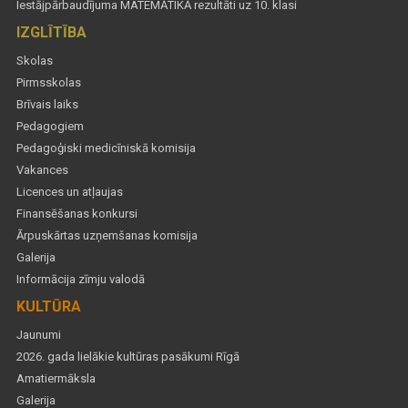
Iestājpārbaudījuma MATEMĀTIKĀ rezultāti uz 10. klasi
IZGLĪTĪBA
Skolas
Pirmsskolas
Brīvais laiks
Pedagogiem
Pedagoģiski medicīniskā komisija
Vakances
Licences un atļaujas
Finansēšanas konkursi
Ārpuskārtas uzņemšanas komisija
Galerija
Informācija zīmju valodā
KULTŪRA
Jaunumi
2026. gada lielākie kultūras pasākumi Rīgā
Amatiermāksla
Galerija