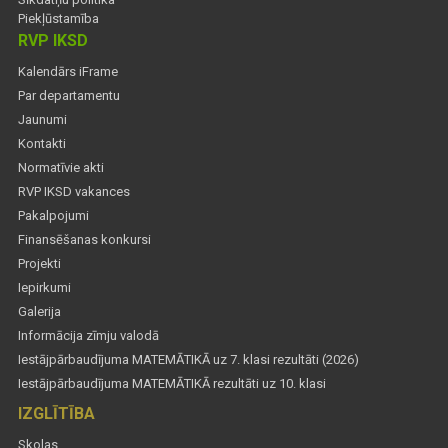
Piekļūstamība
RVP IKSD
Kalendārs iFrame
Par departamentu
Jaunumi
Kontakti
Normatīvie akti
RVP IKSD vakances
Pakalpojumi
Finansēšanas konkursi
Projekti
Iepirkumi
Galerija
Informācija zīmju valodā
Iestājpārbaudījuma MATEMĀTIKĀ uz 7. klasi rezultāti (2026)
Iestājpārbaudījuma MATEMĀTIKĀ rezultāti uz 10. klasi
IZGLĪTĪBA
Skolas