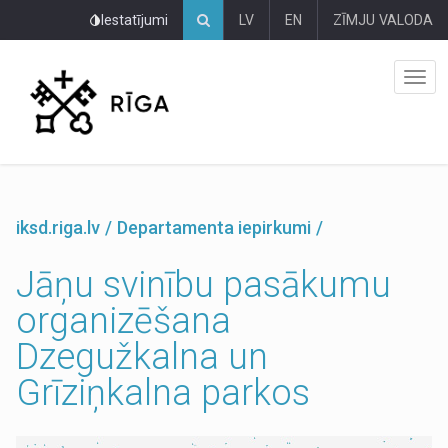
Pāriet
Iestatījumi
LV
EN
ZĪMJU VALODA
uz
lapas
saturu
iksd.riga.lv
Departamenta iepirkumi
Jāņu svinību pasākumu
organizēšana
Dzegužkalna un
Grīziņkalna parkos