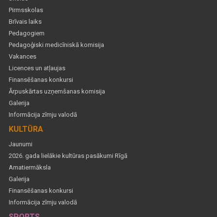
Pirmsskolas
Brīvais laiks
Pedagogiem
Pedagoģiski medicīniskā komisija
Vakances
Licences un atļaujas
Finansēšanas konkursi
Ārpuskārtas uzņemšanas komisija
Galerija
Informācija zīmju valodā
KULTŪRA
Jaunumi
2026. gada lielākie kultūras pasākumi Rīgā
Amatiermāksla
Galerija
Finansēšanas konkursi
Informācija zīmju valodā
SPORTS