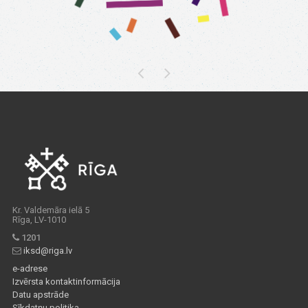
Kr. Valdemāra ielā 5
Rīga, LV-1010
1201
iksd@riga.lv
e-adrese
Izvērsta kontaktinformācija
Datu apstrāde
Sīkdatņu politika