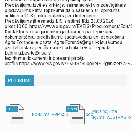
Piedāvājumu izvēles kritērijs: saimnieciski visizdevīgākais
piedāvājums katrā Iepirkuma daļā saskaņā ar Iepirkuma
nolikuma 10.8.punktā noteiktajiem kritērijiem.
Piedāvājums jāiesniedz EIS sistēmā līdz 23.03.2026.
plkst.10:00. https://www.eis.gov.lv/EKEIS/Procurement/Edit
Kontaktpersonas juridiskos jautājumos par Iepirkuma
dokumentāciju, piedāvājumu sagatavošanu un iesniegšanu -
Agita Forande, e-pasts: Agita.Forande@riga.lv; jautājumos
par Tehnisko specifikāciju - Ludmila Levite, e-pasts:
Ludmila.Levite@riga.lv.
Iepirkuma dokumenti ir pieejami pircēja
profilā https://www.eis.gov.lv/EKEIS/Supplier/Organizer/239
PIELIKUMI
Pakalpojuma
Nolikums_RVPIKSD_2026_6.doc
ligums_AUSTRAS_bi