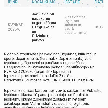
ID NR.
NOSAUKUMS
IESTĀDE
DATUM
Jāņu svinību
Rīgas domes
pasākumu
Izglītības
organizēšana
RVPIKSD
kultūras un
Dzegužkalna
05.03.2
sporta
2026/6
un
departaments
Grīziņkalna
parkos
Rīgas valstspilsētas pašvaldības Izglītības, kultūras un
sporta departaments (turpmāk - Departaments) veic
iepirkumu „Jāņu svinību pasākumu organizēšana
Dzegužkalna un Grīziņkalna parkos”, identifikācijas Nr.
RVPIKSD 2026/6 (turpmāk - Iepirkums).
Iepirkuma priekšmets ir sadalīts 2 daļās.
Paredzamā līgumcena: līdz EUR 189000.00 bez PVN.
Iepirkuma norises kārtība: tiek veikts saskaņā ar Publisko
iepirkumu likuma 10.panta pirmo daļu par Publisko
iepirkumu likuma 2.pielikuma 2.punktā minētajiem
pakalpojumiem “Administratīvie, sociālie, izglītības,
veselības aprūpes un kultūras pakalpojumi”.