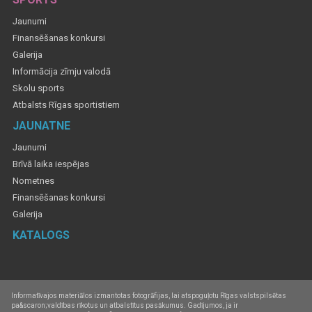
Jaunumi
Finansēšanas konkursi
Galerija
Informācija zīmju valodā
Skolu sports
Atbalsts Rīgas sportistiem
JAUNATNE
Jaunumi
Brīvā laika iespējas
Nometnes
Finansēšanas konkursi
Galerija
KATALOGS
Informatīvajos materiālos izmantotas fotogrāfijas, lai atspoguļotu Rīgas valstspilsētas
pa&scaron;valdības rīkotus un atbalstītus pasākumus. Gadījumos, ja ir