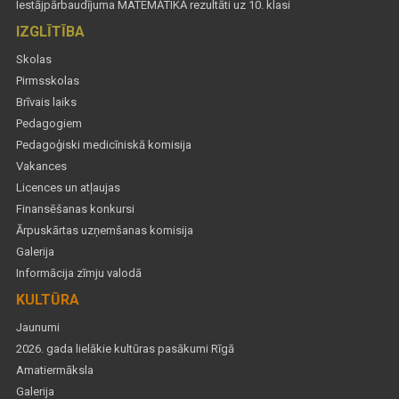
Iestājpārbaudījuma MATEMĀTIKĀ rezultāti uz 10. klasi
IZGLĪTĪBA
Skolas
Pirmsskolas
Brīvais laiks
Pedagogiem
Pedagoģiski medicīniskā komisija
Vakances
Licences un atļaujas
Finansēšanas konkursi
Ārpuskārtas uzņemšanas komisija
Galerija
Informācija zīmju valodā
KULTŪRA
Jaunumi
2026. gada lielākie kultūras pasākumi Rīgā
Amatiermāksla
Galerija