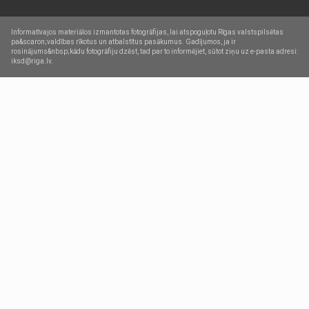
Informatīvajos materiālos izmantotas fotogrāfijas, lai atspoguļotu Rīgas valstspilsētas
pa&scaron;valdības rīkotus un atbalstītus pasākumus. Gadījumos, ja ir
rosinājums&nbsp;kādu fotogrāfiju dzēst, tad par to informējiet, sūtot ziņu uz e-pasta adresi:
iksd@riga.lv.