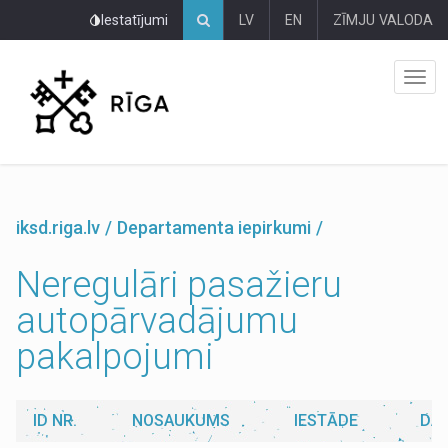
Pāriet
Iestatījumi
LV
EN
ZĪMJU VALODA
uz
lapas
saturu
iksd.riga.lv
Departamenta iepirkumi
Neregulāri pasažieru
autopārvadājumu
pakalpojumi
ID NR.
NOSAUKUMS
IESTĀDE
DA