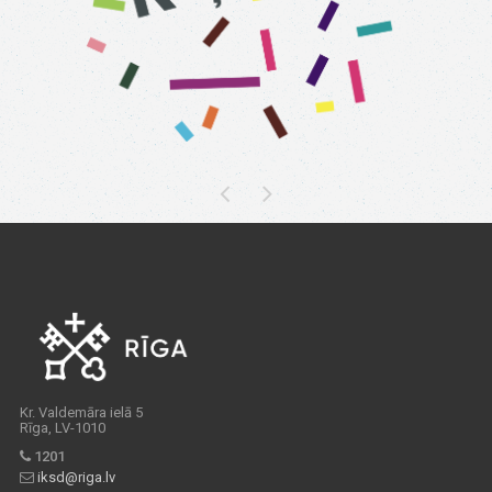
Kr. Valdemāra ielā 5
Rīga, LV-1010
1201
iksd@riga.lv