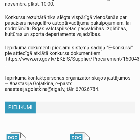
novembra plkst. 10:00.​
Konkursa rezultātā tiks slēgta vispārīgā vienošanās par
pasažieru neregulāro autopārvadājumu pakalpojumiem, lai
nodrošinātu Rīgas valstspilsētas pašvaldības Izglītības,
kultūras un sporta departamenta vajadzības.
Iepirkuma dokumenti pieejami sistēmā sadaļā "E-konkursi"
pie attiecīgā atklātā konkursa dokumentiem
https://www.eis.gov.lv/EKEIS/Supplier/Procurement/160043
.
Iepirkuma kontaktpersonas organizatoriskajos jautājumos
– Anastasija Goļatkina, e-pasts:
anastasija.golatkina@riga.lv, tālr. 67026784.
PIELIKUMI