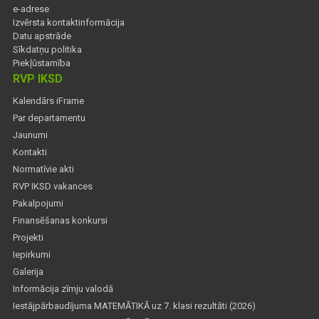
e-adrese
Izvērsta kontaktinformācija
Datu apstrāde
Sīkdatņu politika
Piekļūstamība
RVP IKSD
Kalendārs iFrame
Par departamentu
Jaunumi
Kontakti
Normatīvie akti
RVP IKSD vakances
Pakalpojumi
Finansēšanas konkursi
Projekti
Iepirkumi
Galerija
Informācija zīmju valodā
Iestājpārbaudījuma MATEMĀTIKĀ uz 7. klasi rezultāti (2026)