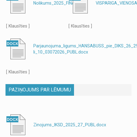
Nolikums_2025_FINAL.doc
VISPARIGA_VIENOS
[ Klausīties ]
[ Klausīties ]
Parjaunojuma_ligums_HANSABUSS_pie_DIKS_26_2
li_10_03072026_PUBL.docx
[ Klausīties ]
PAZIŅOJUMS PAR LĒMUMU
Zinojums_IKSD_2025_27_PUBL.docx