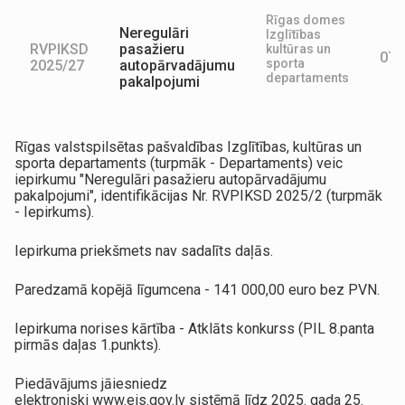
Rīgas domes
Neregulāri
Izglītības
RVPIKSD
pasažieru
kultūras un
07.
sporta
2025/27
autopārvadājumu
departaments
pakalpojumi
Rīgas valstspilsētas pašvaldības Izglītības, kultūras un
sporta departaments (turpmāk - Departaments) veic
iepirkumu "Neregulāri pasažieru autopārvadājumu
pakalpojumi", identifikācijas Nr. RVPIKSD 2025/2 (turpmāk
- Iepirkums).
Iepirkuma priekšmets nav sadalīts daļās.
Paredzamā kopējā līgumcena - 141 000,00 euro bez PVN.
Iepirkuma norises kārtība - Atklāts konkurss (PIL 8.panta
pirmās daļas 1.punkts).
Piedāvājums jāiesniedz
elektroniski www.eis.gov.lv sistēmā līdz 2025. gada 25.