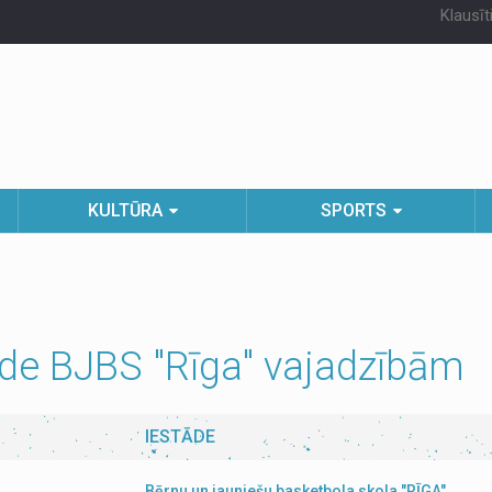
Klausīt
KULTŪRA
SPORTS
de BJBS "Rīga" vajadzībām
IESTĀDE
Bērnu un jauniešu basketbola skola "RĪGA"