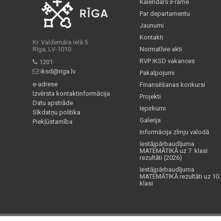
Kalendārs iFrame
Par departamentu
Jaunumi
Kontakti
Kr. Valdemāra ielā 5
Rīga, LV-1010
Normatīvie akti
RVP IKSD vakances
1201
iksd@riga.lv
Pakalpojumi
e-adrese
Finansēšanas konkursi
Izvērsta kontaktinformācija
Projekti
Datu apstrāde
Iepirkumi
Sīkdatņu politika
Galerija
Piekļūstamība
Informācija zīmju valodā
Iestājpārbaudījuma
MATEMĀTIKĀ uz 7. klasi
rezultāti (2026)
Iestājpārbaudījuma
MATEMĀTIKĀ rezultāti uz 10.
klasi