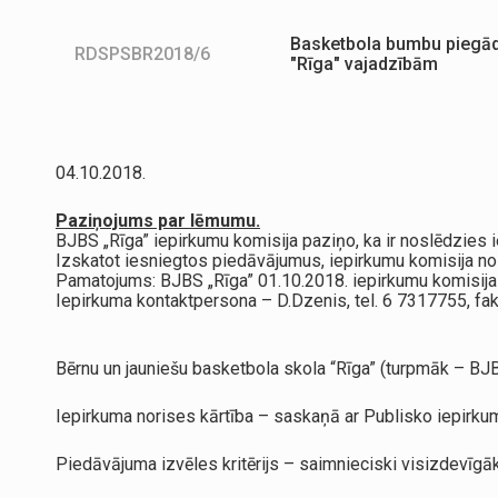
Basketbola bumbu piegā
RDSPSBR2018/6
"Rīga" vajadzībām
04.10.2018.
Paziņojums par lēmumu.
BJBS „Rīga” iepirkumu komisija paziņo, ka ir noslēdzie
Izskatot iesniegtos piedāvājumus, iepirkumu komisija n
Pamatojums: BJBS „Rīga” 01.10.2018. iepirkumu komisij
Iepirkuma kontaktpersona – D.Dzenis, tel. 6 7317755, f
Bērnu un jauniešu basketbola skola “Rīga” (turpmāk – B
Iepirkuma norises kārtība – saskaņā ar Publisko iepirkum
Piedāvājuma izvēles kritērijs – saimnieciski visizdevīg