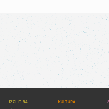
IZGLĪTĪBA
KULTŪRA