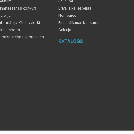
aunumi
Jaunumi
inansēšanas konkursi
Brīvā laika iespējas
alerija
Nometnes
nformācija zīmju valodā
Finansēšanas konkursi
kolu sports
Galerija
tbalsts Rīgas sportistiem
KATALOGS