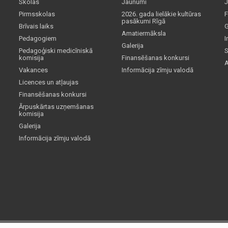
Skolas
Jaunumi
J
Pirmsskolas
2026. gada lielākie kultūras
F
pasākumi Rīgā
Brīvais laiks
G
Amatiermāksla
Pedagogiem
I
Galerija
Pedagoģiski medicīniskā
S
komisija
Finansēšanas konkursi
A
Vakances
Informācija zīmju valodā
Licences un atļaujas
Finansēšanas konkursi
Ārpuskārtas uzņemšanas
komisija
Galerija
Informācija zīmju valodā