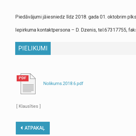
Piedāvājumi jāiesniedz līdz 2018. gada 01. oktobrim plk
Iepirkuma kontaktpersona – D. Dzenis, tel.67317755, fa
PIELIKUMI
Nolikums.2018.6.pdf
[ Klausīties ]
ATPAKAĻ