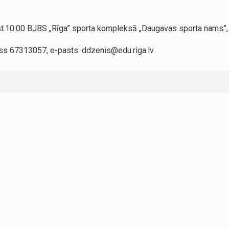
st.10:00 BJBS „Rīga” sporta kompleksā „Daugavas sporta nams”, R
kss 67313057, e-pasts: ddzenis@edu.riga.lv