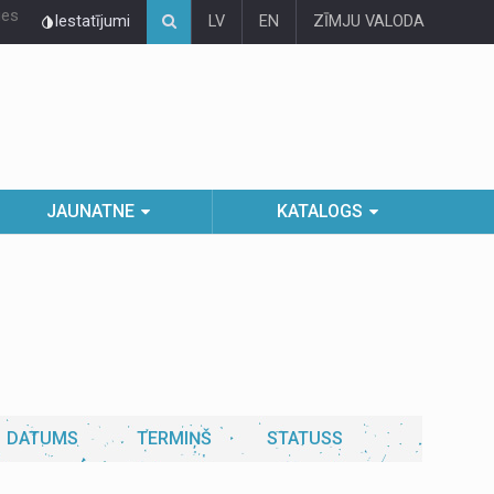
ies
Iestatījumi
LV
EN
ZĪMJU VALODA
JAUNATNE
KATALOGS
DATUMS
TERMIŅŠ
STATUSS