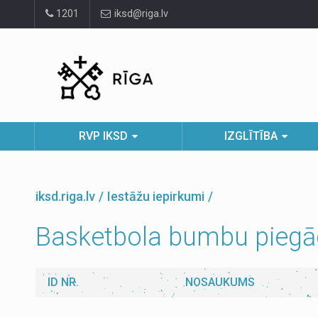
Pāriet
1201
iksd@riga.lv
uz
lapas
saturu
RVP IKSD
IZGLĪTĪBA
iksd.riga.lv
Iestāžu iepirkumi
Basketbola bumbu piegā
ID NR.
NOSAUKUMS