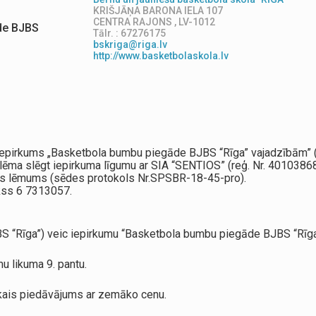
KRIŠJĀŅA BARONA IELA 107
CENTRA RAJONS , LV-1012
de BJBS
Tālr. : 67276175
bskriga@riga.lv
http://www.basketbolaskola.lv
s iepirkums „Basketbola bumbu piegāde BJBS “Rīga” vajadzībām”
olēma slēgt iepirkuma līgumu ar SIA “SENTIOS” (reģ. Nr. 40103
as lēmums (sēdes protokols Nr.SPSBR-18-45-pro).
akss 6 7313057.
JBS “Rīga”) veic iepirkumu “Basketbola bumbu piegāde BJBS “Rīg
u likuma 9. pantu.
ākais piedāvājums ar zemāko cenu.