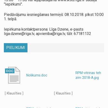
"Iepirkumi".
Piedāvājumu iesniegšanas termiņš: 08.10.2018. plkst.10:00
1. telpā.
Iepirkuma kontaktpersona: Līga Dzene, e-pasts
liga.dzene@riga.lv, apvieniba@riga.lv, tālr. 67181132
PIELIKUMI
RPM-vitrinas teh
Nolikums.doc
zim 2018-A.jpg
[ Klausīties ]
[ Klausīties ]