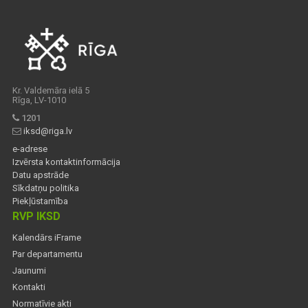
Kr. Valdemāra ielā 5
Rīga, LV-1010
1201
iksd@riga.lv
e-adrese
Izvērsta kontaktinformācija
Datu apstrāde
Sīkdatņu politika
Piekļūstamība
RVP IKSD
Kalendārs iFrame
Par departamentu
Jaunumi
Kontakti
Normatīvie akti