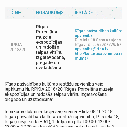
ID NR.
NOSAUKUMS
IESTĀDE
Rīgas
Rīgas pašvaldības kultūras 
Porcelāna
apvienība
muzeja
Pils iela 18 Centra rajons
ekspozīcijas
RPKIA
Rīga , Tālr. : 67037779, 670
un radošās
apvieniba@riga.lv
2018/20
telpas vitrīnu
http://kulturasapvieniba.riga
izgatavošana,
mums/
piegāde un
uzstādīšana
Rīgas pašvaldības kultūras iestāžu apvienība veic
iepirkumu Nr. RPKIA 2018/20 “Rīgas Porcelāna muzeja
ekspozīcijas un radošās telpas vitrīnu izgatavošana,
piegāde un uzstādīšana”.
Iepirkuma dokumentācija saņemama - līdz 08.10.2018.
Rīgas pašvaldības kultūras iestāžu apvienībā, Pils iela 18,
Rīga (durvju kods – 61), 1. telpā no plkst.09:00-12:00/
13:00 – 17:00 vai lejuplādējama www.iksd.riga.lv sadaļā