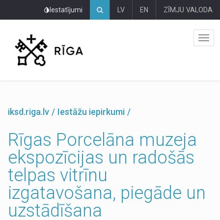
Pāriet
Iestatījumi
LV
EN
ZĪMJU VALODA
uz
lapas
saturu
iksd.riga.lv
Iestāžu iepirkumi
Rīgas Porcelāna muzeja
ekspozīcijas un radošās
telpas vitrīnu
izgatavošana, piegāde un
uzstādīšana