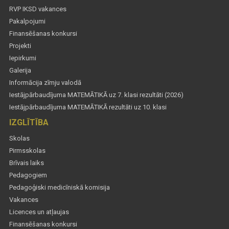
RVP IKSD vakances
Pakalpojumi
Finansēšanas konkursi
Projekti
Iepirkumi
Galerija
Informācija zīmju valodā
Iestājpārbaudījuma MATEMĀTIKĀ uz 7. klasi rezultāti (2026)
Iestājpārbaudījuma MATEMĀTIKĀ rezultāti uz 10. klasi
IZGLĪTĪBA
Skolas
Pirmsskolas
Brīvais laiks
Pedagogiem
Pedagoģiski medicīniskā komisija
Vakances
Licences un atļaujas
Finansēšanas konkursi