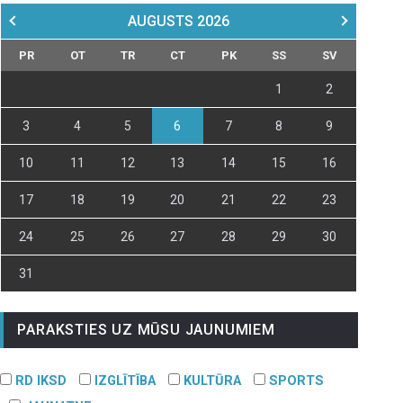
AUGUSTS
2026
PR
OT
TR
CT
PK
SS
SV
1
2
3
4
5
6
7
8
9
10
11
12
13
14
15
16
17
18
19
20
21
22
23
24
25
26
27
28
29
30
31
PARAKSTIES UZ MŪSU JAUNUMIEM
RD IKSD
IZGLĪTĪBA
KULTŪRA
SPORTS