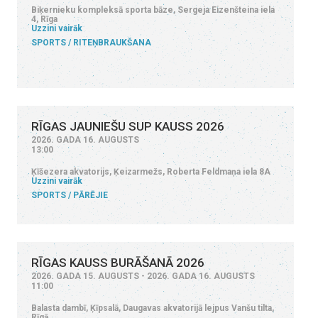
Biķernieku kompleksā sporta bāze, Sergeja Eizenšteina iela
4, Rīga
Uzzini vairāk
SPORTS
RITEŅBRAUKŠANA
RĪGAS JAUNIEŠU SUP KAUSS 2026
2026. GADA 16. AUGUSTS
13:00
Ķīšezera akvatorijs, Ķeizarmežs, Roberta Feldmaņa iela 8A
Uzzini vairāk
SPORTS
PĀRĒJIE
RĪGAS KAUSS BURĀŠANĀ 2026
2026. GADA 15. AUGUSTS - 2026. GADA 16. AUGUSTS
11:00
Balasta dambī, Ķīpsalā, Daugavas akvatorijā lejpus Vanšu tilta,
Rīgā