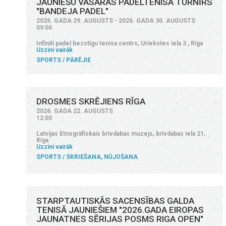
JAUNIEŠU VASARAS PADELTENISA TURNĪRS
"BANDEJA PADEL"
2026. GADA 29. AUGUSTS - 2026. GADA 30. AUGUSTS
09:00
Infiniti padel bezstīgu tenisa centrs, Uriekstes iela 3 , Rīga
Uzzini vairāk
SPORTS
PĀRĒJIE
DROSMES SKRĒJIENS RĪGA
2026. GADA 22. AUGUSTS
12:00
Latvijas Etnogrāfiskais brīvdabas muzejs, brīvdabas iela 21,
Rīga
Uzzini vairāk
SPORTS
SKRIEŠANA, NŪJOŠANA
STARPTAUTISKĀS SACENSĪBAS GALDA
TENISĀ JAUNIEŠIEM "2026.GADA EIROPAS
JAUNATNES SĒRIJAS POSMS RIGA OPEN"