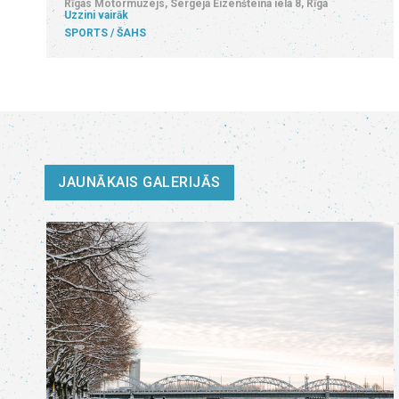
Rīgas Motormuzejs, Sergeja Eizenšteina iela 8, Rīga
Uzzini vairāk
SPORTS
ŠAHS
JAUNĀKAIS GALERIJĀS