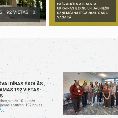
PAŠVALDĪBA ATBALSTA
UKRAINAS BĒRNU UN JAUNIEŠU
 192 VIETAS 10.
UZŅEMŠANU RĪGĀ 2026. GADA
VASARĀ
ŠVALDĪBAS SKOLĀS
JAMAS 192 VIETAS
ĒS
ības skolās 10. klasēs
ejamas aptuveni 192 brīvas...
ĀK