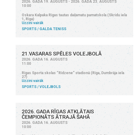
2026. GADA 19. AUGUSTS - 2026. GADA 23. AUGUSTS
10:00
Oskara Kalpaka Rīgas tautas daiļamatu pamatskola (Skridu iela
1, Rīga)
Uzzini vairāk
SPORTS
GALDA TENISS
21.VASARAS SPĒLES VOLEJBOLĀ
2026. GADA 16. AUGUSTS
11:00
Rīgas Sporta skolas “Rīdzene” stadionā (Rīga, Dumbrāja iela
27)
Uzzini vairāk
SPORTS
VOLEJBOLS
2026. GADA RĪGAS ATKLĀTAIS
ČEMPIONĀTS ĀTRAJĀ ŠAHĀ
2026. GADA 16. AUGUSTS
10:00