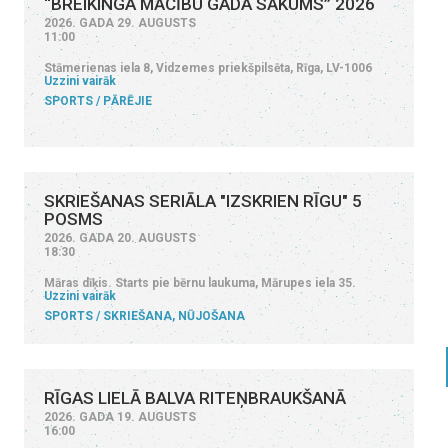
“BREIKINGA MĀCĪBU GADA SĀKUMS” 2026
2026. GADA 29. AUGUSTS
11:00
Stāmerienas iela 8, Vidzemes priekšpilsēta, Rīga, LV-1006
Uzzini vairāk
SPORTS
PĀRĒJIE
SKRIEŠANAS SERIĀLA "IZSKRIEN RĪGU" 5
POSMS
2026. GADA 20. AUGUSTS
18:30
Māras dīķis. Starts pie bērnu laukuma, Mārupes iela 35.
Uzzini vairāk
SPORTS
SKRIEŠANA, NŪJOŠANA
RĪGAS LIELĀ BALVA RITEŅBRAUKŠANĀ
2026. GADA 19. AUGUSTS
16:00