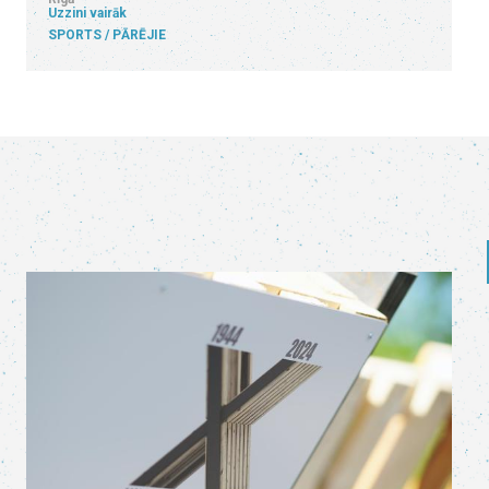
Uzzini vairāk
SPORTS
PĀRĒJIE