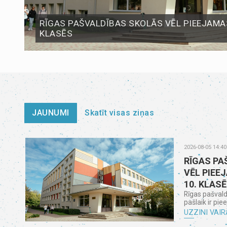
RĪGAS PAŠVALDĪBAS SKOLĀS VĒL PIEEJAMAS
KLASĒS
JAUNUMI
Skatīt visas ziņas
2026-08-05 14:40
RĪGAS PA
VĒL PIEE
10. KLAS
Rīgas pašvald
pašlaik ir pie
UZZINI VAIR