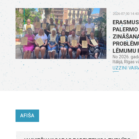
2026-07-30 14:40
ERASMUS
PALERMO
ZINĀŠANA
PROBLĒMU
LĒMUMU 
No 2026. gada 
Itālijā, Rīgas 
UZZINI VAIR
AFIŠA