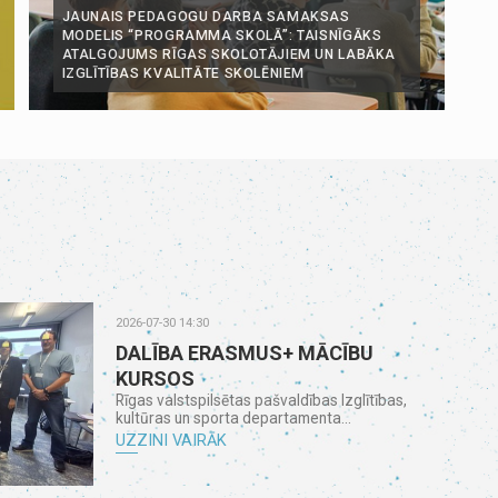
JAUNAIS PEDAGOGU DARBA SAMAKSAS
MODELIS “PROGRAMMA SKOLĀ”: TAISNĪGĀKS
ATALGOJUMS RĪGAS SKOLOTĀJIEM UN LABĀKA
IZGLĪTĪBAS KVALITĀTE SKOLĒNIEM
2026-07-30 14:30
DALĪBA ERASMUS+ MĀCĪBU
KURSOS
Rīgas valstspilsētas pašvaldības Izglītības,
kultūras un sporta departamenta...
UZZINI VAIRĀK