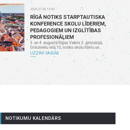
2026-07-30 13:40
RĪGĀ NOTIKS STARPTAUTISKA
KONFERENCE SKOLU LĪDERIEM,
PEDAGOGIEM UN IZGLĪTĪBAS
PROFESIONĀĻIEM
3. un 4. augustā Rīgas Valsts 3. ģimnāzijā,
Grēcinieku ielā 10, notiks skolu līderu un...
UZZINI VAIRĀK
NOTIKUMU KALENDĀRS