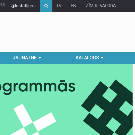
ies
Iestatījumi
LV
EN
ZĪMJU VALODA
JAUNATNE
KATALOGS