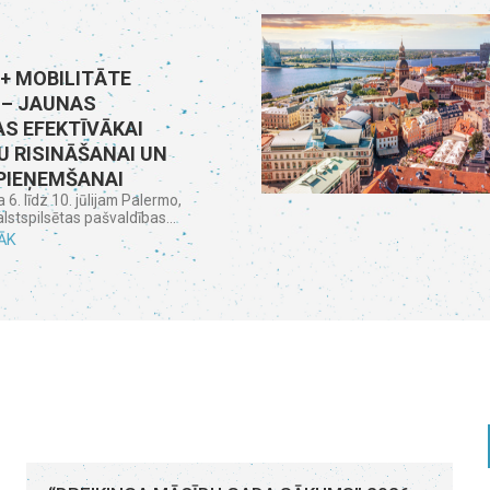
+ MOBILITĀTE
 – JAUNAS
S EFEKTĪVĀKAI
 RISINĀŠANAI UN
PIEŅEMŠANAI
6. līdz 10. jūlijam Palermo,
valstspilsētas pašvaldības...
ĀK