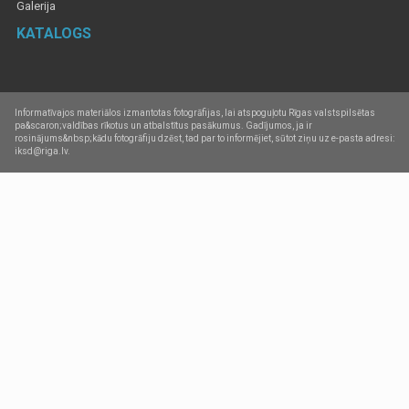
Galerija
KATALOGS
Informatīvajos materiālos izmantotas fotogrāfijas, lai atspoguļotu Rīgas valstspilsētas
pa&scaron;valdības rīkotus un atbalstītus pasākumus. Gadījumos, ja ir
rosinājums&nbsp;kādu fotogrāfiju dzēst, tad par to informējiet, sūtot ziņu uz e-pasta adresi:
iksd@riga.lv.