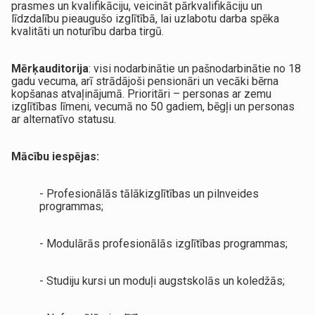
prasmes un kvalifikāciju, veicināt pārkvalifikāciju un
līdzdalību pieaugušo izglītībā, lai uzlabotu darba spēka
kvalitāti un noturību darba tirgū.
Mērķauditorija
: visi nodarbinātie un pašnodarbinātie no 18
gadu vecuma, arī strādājoši pensionāri un vecāki bērna
kopšanas atvaļinājumā. Prioritāri – personas ar zemu
izglītības līmeni, vecumā no 50 gadiem, bēgļi un personas
ar alternatīvo statusu.
Mācību iespējas:
- Profesionālās tālākizglītības un pilnveides
programmas;
- Modulārās profesionālās izglītības programmas;
- Studiju kursi un moduļi augstskolās un koledžās;