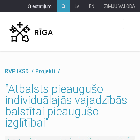
Pāriet
Iestatījumi
LV
EN
ZĪMJU VALODA
uz
lapas
saturu
RVP IKSD
Projekti
“Atbalsts pieaugušo
individuālajās vajadzībās
balstītai pieaugušo
izglītībai”