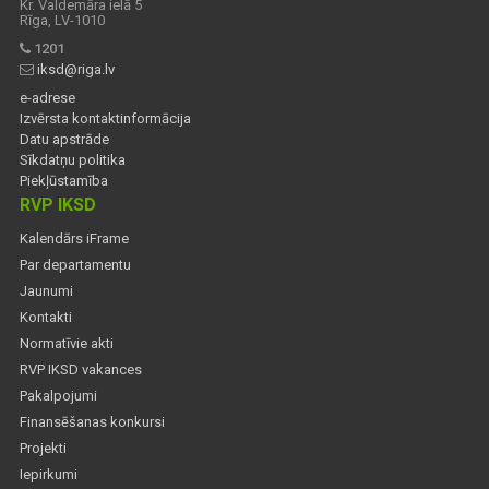
Kr. Valdemāra ielā 5
Rīga, LV-1010
1201
iksd@riga.lv
e-adrese
Izvērsta kontaktinformācija
Datu apstrāde
Sīkdatņu politika
Piekļūstamība
RVP IKSD
Kalendārs iFrame
Par departamentu
Jaunumi
Kontakti
Normatīvie akti
RVP IKSD vakances
Pakalpojumi
Finansēšanas konkursi
Projekti
Iepirkumi