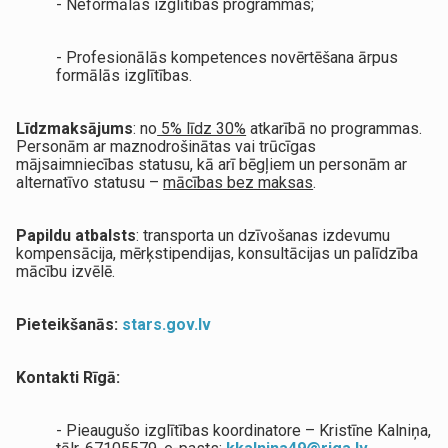
- Neformālās izglītības programmas;
- Profesionālās kompetences novērtēšana ārpus
formālās izglītības.
Līdzmaksājums
: no
5% līdz 30%
atkarībā no programmas.
Personām ar maznodrošinātas vai trūcīgas
mājsaimniecības statusu, kā arī bēgļiem un personām ar
alternatīvo statusu –
mācības bez maksas
.
Papildu atbalsts
: transporta un dzīvošanas izdevumu
kompensācija, mērķstipendijas, konsultācijas un palīdzība
mācību izvēlē.
Pieteikšanās:
stars.gov.lv
Kontakti Rīgā:
- Pieaugušo izglītības koordinatore – Kristīne Kalniņa,