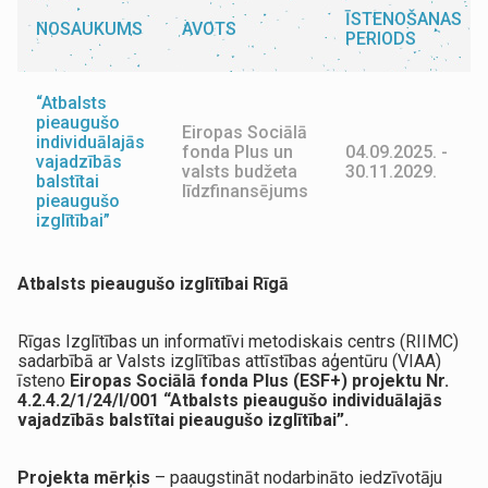
ĪSTENOŠANAS
NOSAUKUMS
AVOTS
PERIODS
“Atbalsts
pieaugušo
Eiropas Sociālā
individuālajās
fonda Plus un
04.09.2025. -
vajadzībās
valsts budžeta
30.11.2029.
balstītai
līdzfinansējums
pieaugušo
izglītībai”
Atbalsts pieaugušo izglītībai Rīgā
Rīgas Izglītības un informatīvi metodiskais centrs (RIIMC)
sadarbībā ar Valsts izglītības attīstības aģentūru (VIAA)
īsteno
Eiropas Sociālā fonda Plus (ESF+) projektu Nr.
4.2.4.2/1/24/I/001 “Atbalsts pieaugušo individuālajās
vajadzībās balstītai pieaugušo izglītībai”.
Projekta mērķis
– paaugstināt nodarbināto iedzīvotāju