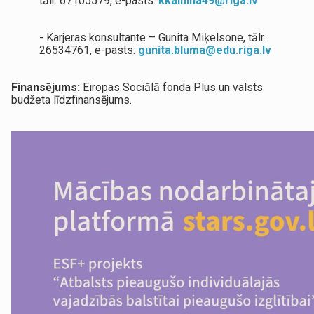
tālr. 67105579, e-pasts:
kkalnina49@riga.lv
- Karjeras konsultante – Gunita Miķelsone, tālr.
26534761, e-pasts:
gunita.bluma@edu.riga.lv
Finansējums:
Eiropas Sociālā fonda Plus un valsts
budžeta līdzfinansējums.