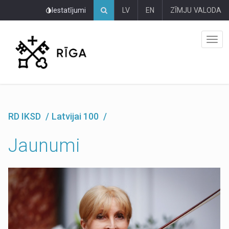
Pāriet
Iestatījumi
LV
EN
ZĪMJU VALODA
uz
lapas
saturu
RD IKSD
Latvijai 100
Jaunumi