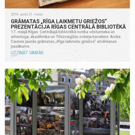
2018. gada 21. maijs
GRĀMATAS „RĪGA LAIKMETU GRIEŽOS”
PREZENTĀCIJA RĪGAS CENTRĀLĀ BIBLIOTĒKĀ
17. maijā Rīgas Centrālajā bibliotēkā notika vēsturnieka un
arheologa, akadēmiķa un Trīszvaigžņu ordeņa kavaliera Andra
Caunes jaunās grāmatas „Rīga laikmetu griežos” atvēršanas
pasākums.
UZZINĀT VAIRĀK