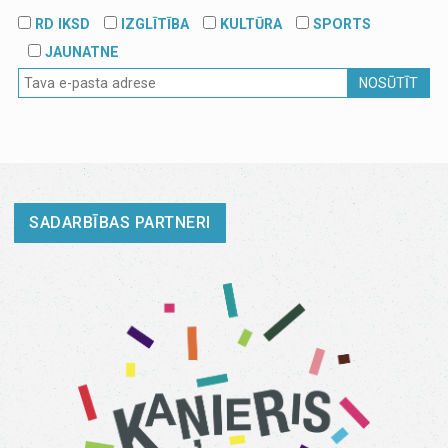
RD IKSD
IZGLĪTĪBA
KULTŪRA
SPORTS
JAUNATNE
NOSŪTĪT
SADARBĪBAS PARTNERI