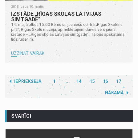
2018. gada 10. maijs
IZSTĀDE „RĪGAS SKOLAS LATVIJAS
SIMTGADĒ”
14. maijā plkst.15.00 Bērnu un jauniešu centrā „Rīgas Skolēnu
pils”, Rīgas Skolu muzejā, apmeklētājiem durvis vērs jauna
izstāde – „Rīgas skolas Latvijas simtgadē”. Tā būs apskatāma
līdz rudenim.
UZZINĀT VAIRĀK
IEPRIEKŠĒJĀ
1
...
14
15
16
17
NĀKAMĀ
SVARĪGI