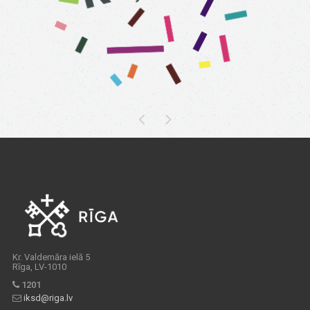
Kr. Valdemāra ielā 5
Rīga, LV-1010
1201
iksd@riga.lv