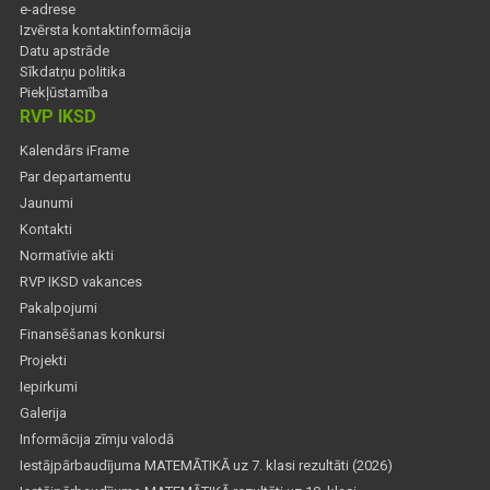
e-adrese
Izvērsta kontaktinformācija
Datu apstrāde
Sīkdatņu politika
Piekļūstamība
RVP IKSD
Kalendārs iFrame
Par departamentu
Jaunumi
Kontakti
Normatīvie akti
RVP IKSD vakances
Pakalpojumi
Finansēšanas konkursi
Projekti
Iepirkumi
Galerija
Informācija zīmju valodā
Iestājpārbaudījuma MATEMĀTIKĀ uz 7. klasi rezultāti (2026)