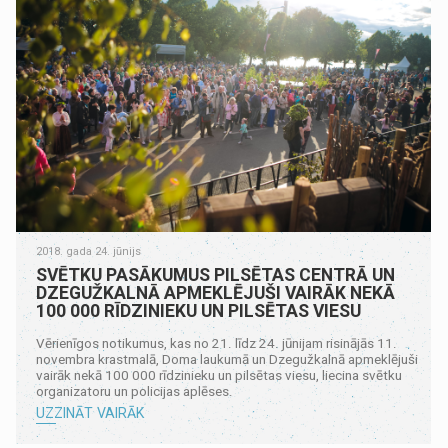
2018. gada 24. jūnijs
SVĒTKU PASĀKUMUS PILSĒTAS CENTRĀ UN
DZEGUŽKALNĀ APMEKLĒJUŠI VAIRĀK NEKĀ
100 000 RĪDZINIEKU UN PILSĒTAS VIESU
Vērienīgos notikumus, kas no 21. līdz 24. jūnijam risinājās 11.
novembra krastmalā, Doma laukumā un Dzegužkalnā apmeklējuši
vairāk nekā 100 000 rīdzinieku un pilsētas viesu, liecina svētku
organizatoru un policijas aplēses.
UZZINĀT VAIRĀK