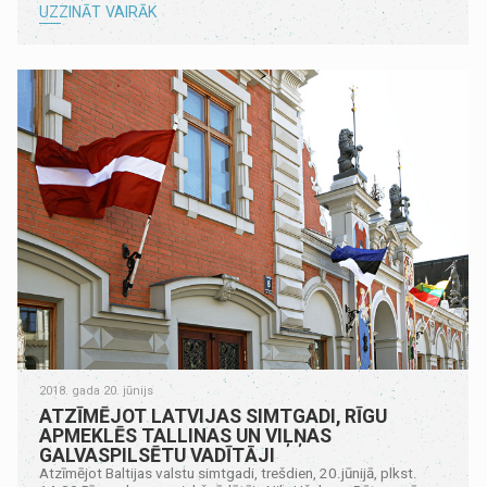
UZZINĀT VAIRĀK
2018. gada 20. jūnijs
ATZĪMĒJOT LATVIJAS SIMTGADI, RĪGU
APMEKLĒS TALLINAS UN VIĻŅAS
GALVASPILSĒTU VADĪTĀJI
Atzīmējot Baltijas valstu simtgadi, trešdien, 20.jūnijā, plkst.