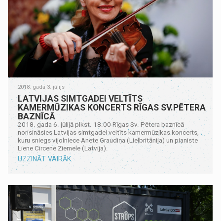
2018. gada 3. jūlijs
LATVIJAS SIMTGADEI VELTĪTS
KAMERMŪZIKAS KONCERTS RĪGAS SV.PĒTERA
BAZNĪCĀ
2018. gada 6. jūlijā plkst. 18.00 Rīgas Sv. Pētera baznīcā
norisināsies Latvijas simtgadei veltīts kamermūzikas koncerts,
kuru sniegs vijolniece Anete Graudiņa (Lielbritānija) un pianiste
Liene Circene Ziemele (Latvija).
UZZINĀT VAIRĀK