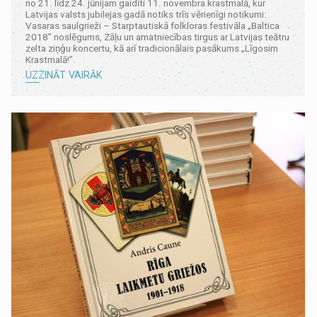
no 21. līdz 24. jūnijam gaidīti 11. novembra krastmalā, kur
Latvijas valsts jubilejas gadā notiks trīs vērienīgi notikumi:
Vasaras saulgrieži – Starptautiskā folkloras festivāla „Baltica
2018” noslēgums, Zāļu un amatniecības tirgus ar Latvijas teātru
zelta ziņģu koncertu, kā arī tradicionālais pasākums „Līgosim
Krastmalā!”.
UZZINĀT VAIRĀK