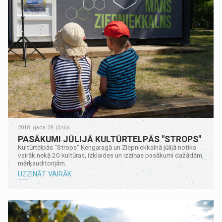
2018. gada 28. jūnijs
PASĀKUMI JŪLIJĀ KULTŪRTELPĀS "STROPS"
Kultūrtelpās “Strops” Ķengaragā un Ziepniekkalnā jūlijā notiks
vairāk nekā 20 kultūras, izklaides un izziņas pasākumi dažādām
mērķauditorijām.
UZZINĀT VAIRĀK