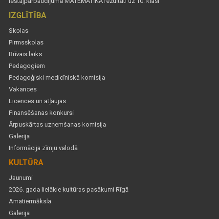
Iestājpārbaudījuma MATEMĀTIKĀ rezultāti uz 10. klasi
IZGLĪTĪBA
Skolas
Pirmsskolas
Brīvais laiks
Pedagogiem
Pedagoģiski medicīniskā komisija
Vakances
Licences un atļaujas
Finansēšanas konkursi
Ārpuskārtas uzņemšanas komisija
Galerija
Informācija zīmju valodā
KULTŪRA
Jaunumi
2026. gada lielākie kultūras pasākumi Rīgā
Amatiermāksla
Galerija