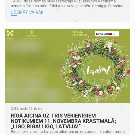
14.00 Rīgas domes priekšsēdētājs Nils Ušakovs Rātsnamā
uzņems Tallinas mēru Tāvī Āsu un Viļņas mēru Remiģiju Šimašus.
UZZINĀT VAIRĀK
2018. gada 18. jūnijs
RĪGĀ AICINA UZ TRĪS VĒRIENĪGIEM
NOTIKUMIEM 11. NOVEMBRA KRASTMALĀ;
„LĪGO, RĪGA! LĪGO, LATVIJA!”
Rīdzinieki, viesi no Latvijas pilsētām un novadiem, ārvalstu tūristi