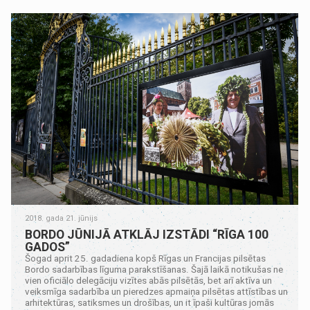
2018. gada 21. jūnijs
BORDO JŪNIJĀ ATKLĀJ IZSTĀDI “RĪGA 100
GADOS”
Šogad aprit 25. gadadiena kopš Rīgas un Francijas pilsētas
Bordo sadarbības līguma parakstīšanas. Šajā laikā notikušas ne
vien oficiālo delegāciju vizītes abās pilsētās, bet arī aktīva un
veiksmīga sadarbība un pieredzes apmaiņa pilsētas attīstības un
arhitektūras, satiksmes un drošības, un it īpaši kultūras jomās