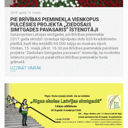
2018. gada 14. maijs
PIE BRĪVĪBAS PIEMINEKĻA VIENKOPUS
PULCĒSIES PROJEKTA „ZIEDOŠAIS
SIMTGADES PAVASARIS” ĪSTENOTĀJI
Gatavojoties Latvijas simtgadei, pie Brīvības pieminekļa
2017.gada oktobrī izveidoja sīpolpuķu dobi 620 kvadrātmetru
platībā, kurā tika iestādīti 94 000 tulpju un muskaru sīpoli.
Otrdien, 15. maijā, plkst. 16.00 pie Brīvības pieminekļa pulcēsies
projekta “Ziedošais Simtgades pavasaris” īstenotāji, lai novērtētu
īstenoto projektu un parakstītos Brīvības pieminekļa Goda
grāmatā.
UZZINĀT VAIRĀK