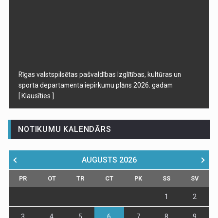
Rīgas valstspilsētas pašvaldības Izglītības, kultūras un
sporta departamenta iepirkumu plāns 2026. gadam
[ Klausīties ]
NOTIKUMU KALENDĀRS
AUGUSTS
2026
PR
OT
TR
CT
PK
SS
SV
1
2
3
4
5
6
7
8
9