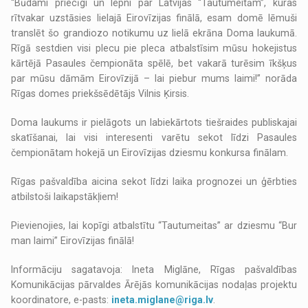
“Būdami priecīgi un lepni par Latvijas “Tautumeitām”, kuras
rītvakar uzstāsies lielajā Eirovīzijas finālā, esam domē lēmuši
translēt šo grandiozo notikumu uz lielā ekrāna Doma laukumā.
Rīgā sestdien visi plecu pie pleca atbalstīsim mūsu hokejistus
kārtējā Pasaules čempionāta spēlē, bet vakarā turēsim īkšķus
par mūsu dāmām Eirovīzijā – lai piebur mums laimi!” norāda
Rīgas domes priekšsēdētājs Vilnis Ķirsis.
Doma laukums ir pielāgots un labiekārtots tiešraides publiskajai
skatīšanai, lai visi interesenti varētu sekot līdzi Pasaules
čempionātam hokejā un Eirovīzijas dziesmu konkursa finālam.
Rīgas pašvaldība aicina sekot līdzi laika prognozei un ģērbties
atbilstoši laikapstākļiem!
Pievienojies, lai kopīgi atbalstītu “Tautumeitas” ar dziesmu “Bur
man laimi” Eirovīzijas finālā!
Informāciju sagatavoja: Ineta Miglāne, Rīgas pašvaldības
Komunikācijas pārvaldes Ārējās komunikācijas nodaļas projektu
koordinatore, e-pasts:
ineta.miglane@riga.lv
.