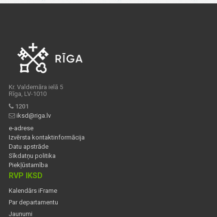
Kr. Valdemāra ielā 5
Rīga, LV-1010
1201
iksd@riga.lv
e-adrese
Izvērsta kontaktinformācija
Datu apstrāde
Sīkdatņu politika
Piekļūstamība
RVP IKSD
Kalendārs iFrame
Par departamentu
Jaunumi