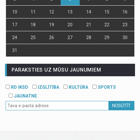
10
11
12
13
14
15
16
17
18
19
20
21
22
23
24
25
26
27
28
29
30
31
PARAKSTIES UZ MŪSU JAUNUMIEM
RD IKSD
IZGLĪTĪBA
KULTŪRA
SPORTS
JAUNATNE
NOSŪTĪT