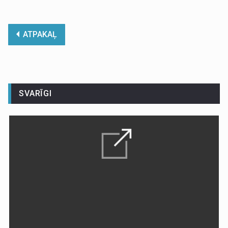
ATPAKAĻ
SVARĪGI