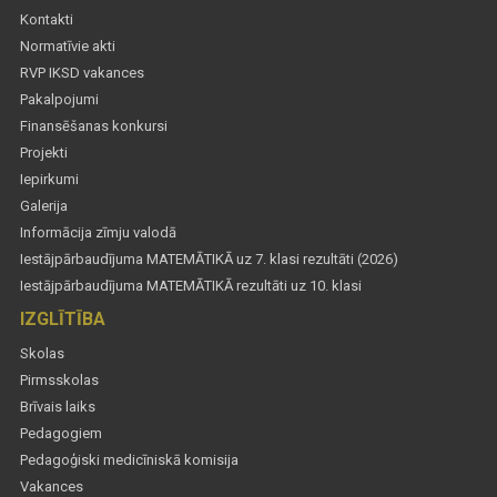
Kontakti
Normatīvie akti
RVP IKSD vakances
Pakalpojumi
Finansēšanas konkursi
Projekti
Iepirkumi
Galerija
Informācija zīmju valodā
Iestājpārbaudījuma MATEMĀTIKĀ uz 7. klasi rezultāti (2026)
Iestājpārbaudījuma MATEMĀTIKĀ rezultāti uz 10. klasi
IZGLĪTĪBA
Skolas
Pirmsskolas
Brīvais laiks
Pedagogiem
Pedagoģiski medicīniskā komisija
Vakances