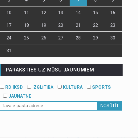
10
11
12
13
14
15
16
17
18
19
20
21
22
23
24
25
26
27
28
29
30
31
PARAKSTIES UZ MŪSU JAUNUMIEM
RD IKSD
IZGLĪTĪBA
KULTŪRA
SPORTS
JAUNATNE
NOSŪTĪT