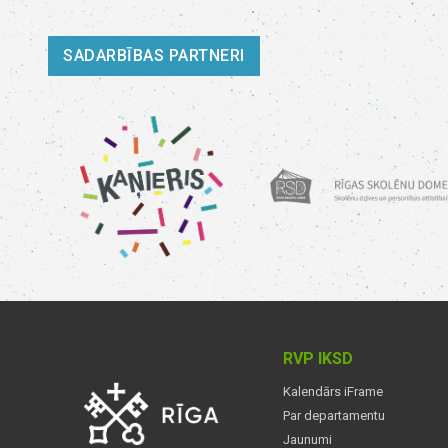
SADARBĪBAS PARTNERI
RVP IKSD
Kalendārs iFrame
Par departamentu
Jaunumi