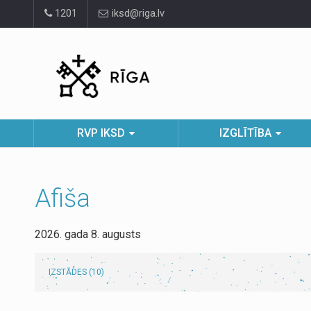
Pāriet
1201
iksd@riga.lv
uz
lapas
saturu
RVP IKSD
IZGLĪTĪBA
Afiša
2026. gada 8. augusts
IZSTĀDES (10)