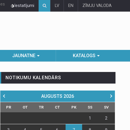
ies
Iestatījumi
LV
EN
ZĪMJU VALODA
JAUNATNE
KATALOGS
NOTIKUMU KALENDĀRS
AUGUSTS
2026
PR
OT
TR
CT
PK
SS
SV
1
2
3
4
5
6
7
8
9