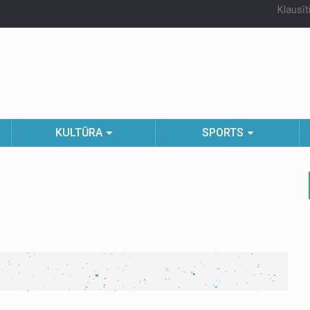
Klausīt
KULTŪRA
SPORTS