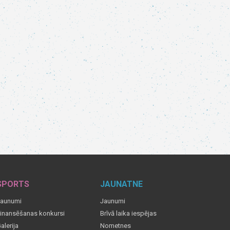
SPORTS
JAUNATNE
aunumi
Jaunumi
inansēšanas konkursi
Brīvā laika iespējas
alerija
Nometnes