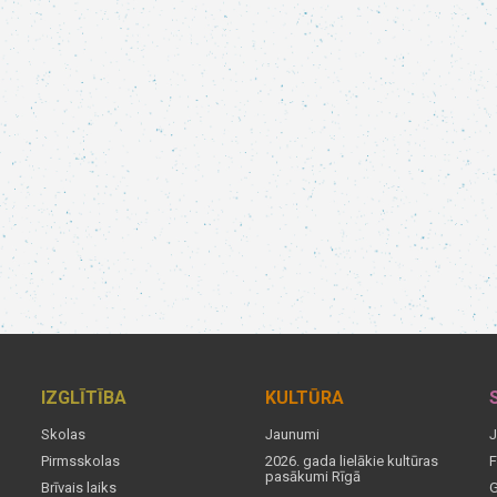
IZGLĪTĪBA
KULTŪRA
Skolas
Jaunumi
J
Pirmsskolas
2026. gada lielākie kultūras
F
pasākumi Rīgā
Brīvais laiks
G