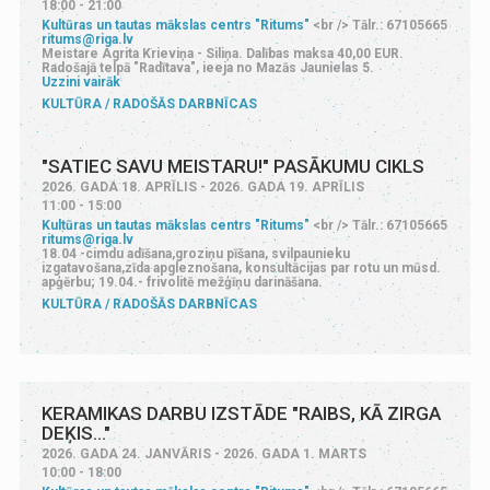
18:00 - 21:00
Kultūras un tautas mākslas centrs "Ritums"
<br /> Tālr.: 67105665
ritums@riga.lv
Meistare Agrita Krieviņa - Siliņa. Dalības maksa 40,00 EUR.
Radošajā telpā "Radītava", ieeja no Mazās Jaunielas 5.
Uzzini vairāk
KULTŪRA
RADOŠĀS DARBNĪCAS
"SATIEC SAVU MEISTARU!" PASĀKUMU CIKLS
2026. GADA 18. APRĪLIS - 2026. GADA 19. APRĪLIS
11:00 - 15:00
Kultūras un tautas mākslas centrs "Ritums"
<br /> Tālr.: 67105665
ritums@riga.lv
18.04 -cimdu adīšana,groziņu pīšana, svilpaunieku
izgatavošana,zīda apgleznošana, konsultācijas par rotu un mūsd.
apģērbu; 19.04.- frivolitē mežģīņu darināšana.
KULTŪRA
RADOŠĀS DARBNĪCAS
KERAMIKAS DARBU IZSTĀDE "RAIBS, KĀ ZIRGA
DEĶIS..."
2026. GADA 24. JANVĀRIS - 2026. GADA 1. MARTS
10:00 - 18:00