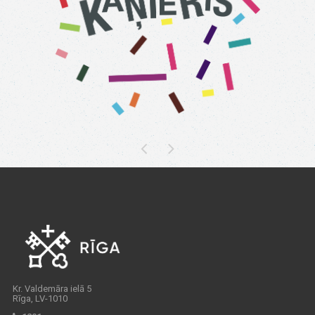
Kr. Valdemāra ielā 5
Rīga, LV-1010