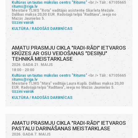
Kultūras un tautas mākslas centrs "Ritums"
<br /> Tālr.: 67105665
ritums@riga.lv
Meistare TLMS "Rota" vadītājas asistente Skarleta Mežale.
Dalības maksa 20,00 EUR. Radošajā telpā "Radītava", ieeja no
Mazās Jaunielas 5.
Uzzini vairāk
KULTŪRA
RADOŠĀS DARBNĪCAS
AMATU PRASMJU CIKLA "RADI-RĀDI" IETVAROS
KRŪZES AR OSU VEIDOŠANAS "DESIŅU"
TEHNIKĀ MEISTARKLASE
2026. GADA 21. MAIJS
18:00 - 20:00
Kultūras un tautas mākslas centrs "Ritums"
<br /> Tālr.: 67105665
ritums@riga.lv
Meistare TLMS "Māra" vadītāja Laura Kuplā. Dalības maksa 20,00
EUR. Radošajā telpā "Radītava", ieeja no Mazās Jaunielas 5.
Uzzini vairāk
KULTŪRA
RADOŠĀS DARBNĪCAS
AMATU PRASMJU CIKLA "RADI-RĀDI" IETVAROS
PASTALU DARINĀŠANAS MEISTARKLASE
2026. GADA 7. MAIJS