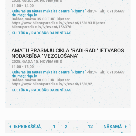
2025. GADA 29. NOVEMBRIS
11:00 - 14:00
Kultūras un tautas mākslas centrs "Ritums"
<br /> Tālr.: 67105665
ritums@riga.lv
Dalības maksa 35.00 EUR. Biļetes:
https://www.bilesuparadize.lv/lv/event/158193 Biļetes:
bilesuparadize.lv/lv/event/156376
KULTŪRA
RADOŠĀS DARBNĪCAS
AMATU PRASMJU CIKLA "RADI-RĀDI" IETVAROS
NODARBĪBA "MEZGLOŠANA"
2025. GADA 15. NOVEMBRIS
11:00 - 13:00
Kultūras un tautas mākslas centrs "Ritums"
<br /> Tālr.: 67105665
ritums@riga.lv
Dalības maksa 30.00 EUR. Biļetes:
https://www.bilesuparadize.lv/lv/event/158192
KULTŪRA
RADOŠĀS DARBNĪCAS
IEPRIEKŠĒJĀ
1
2
...
12
NĀKAMĀ