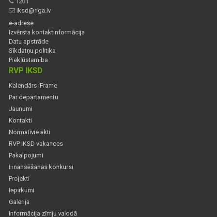
1201
iksd@riga.lv
e-adrese
Izvērsta kontaktinformācija
Datu apstrāde
Sīkdatņu politika
Piekļūstamība
RVP IKSD
Kalendārs iFrame
Par departamentu
Jaunumi
Kontakti
Normatīvie akti
RVP IKSD vakances
Pakalpojumi
Finansēšanas konkursi
Projekti
Iepirkumi
Galerija
Informācija zīmju valodā