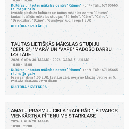
10:00 - 18:00
Kultūras un tautas mākslas centrs "Ritums"
<br /> Tālr.: 67105665
ritums@riga.lv
Izstādē piedalās kultūras un tautas mākslas centra “Ritums”
tautas lietišķās mākslas studijas “Bārbele”, “Cēre”, “Cilnis”,
“Draudzība”, “Dzīne”, “Gundega” u.c. Ieeja 1 EUR
KULTŪRA
IZSTĀDES
TAUTAS LIETIŠĶĀS MĀKSLAS STUDIJU
"CEPLIS", "MĀRA" UN "VĀPE" RADOŠO DARBU
IZSTĀDE
2026. GADA 30. MAIJS - 2026. GADA 5. JŪLIJS
10:00 - 18:00
Kultūras un tautas mākslas centrs "Ritums"
<br /> Tālr.: 67105665
ritums@riga.lv
Ieejas maksa 1,00 EUR. Izstāžu zālē, ieeja no Mazās Jaunielas 5.
Izstāde skatāma katru dienu.
KULTŪRA
IZSTĀDES
AMATU PRASMJU CIKLA "RADI-RĀDI" IETVAROS
VIENKĀRTŅA PĪTEŅU MEISTARKLASE
2026. GADA 28. MAIJS
18:00 - 21:00