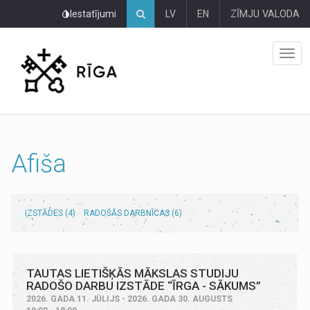
Pāriet
Iestatījumi
LV
EN
ZĪMJU VALODA
uz
lapas
saturu
Afiša
IZSTĀDES (4)
RADOŠĀS DARBNĪCAS (6)
TAUTAS LIETIŠĶĀS MĀKSLAS STUDIJU
RADOŠO DARBU IZSTĀDE “ĪRGA - SĀKUMS”
2026. GADA 11. JŪLIJS - 2026. GADA 30. AUGUSTS