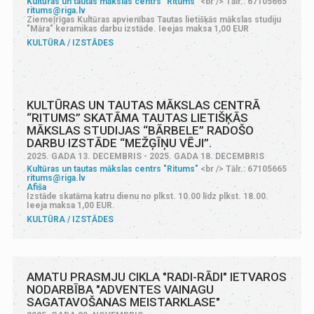
Kultūras un tautas mākslas centrs "Ritums"
<br /> Tālr.: 67105665
ritums@riga.lv
Ziemeļrīgas Kultūras apvienības Tautas lietišķās mākslas studiju
"Māra" keramikas darbu izstāde. Ieejas maksa 1,00 EUR
KULTŪRA
IZSTĀDES
KULTŪRAS UN TAUTAS MĀKSLAS CENTRĀ
“RITUMS” SKATĀMA TAUTAS LIETIŠĶĀS
MĀKSLAS STUDIJAS “BĀRBELE” RADOŠO
DARBU IZSTĀDE “MEŽĢĪŅU VĒJI”.
2025. GADA 13. DECEMBRIS - 2025. GADA 18. DECEMBRIS
Kultūras un tautas mākslas centrs "Ritums"
<br /> Tālr.: 67105665
ritums@riga.lv
Afiša
Izstāde skatāma katru dienu no plkst. 10.00 līdz plkst. 18.00.
Ieeja maksa 1,00 EUR.
KULTŪRA
IZSTĀDES
AMATU PRASMJU CIKLA "RADI-RĀDI" IETVAROS
NODARBĪBA "ADVENTES VAINAGU
SAGATAVOŠANAS MEISTARKLASE"