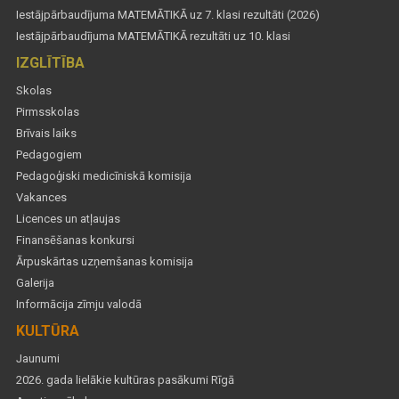
Iestājpārbaudījuma MATEMĀTIKĀ uz 7. klasi rezultāti (2026)
Iestājpārbaudījuma MATEMĀTIKĀ rezultāti uz 10. klasi
IZGLĪTĪBA
Skolas
Pirmsskolas
Brīvais laiks
Pedagogiem
Pedagoģiski medicīniskā komisija
Vakances
Licences un atļaujas
Finansēšanas konkursi
Ārpuskārtas uzņemšanas komisija
Galerija
Informācija zīmju valodā
KULTŪRA
Jaunumi
2026. gada lielākie kultūras pasākumi Rīgā