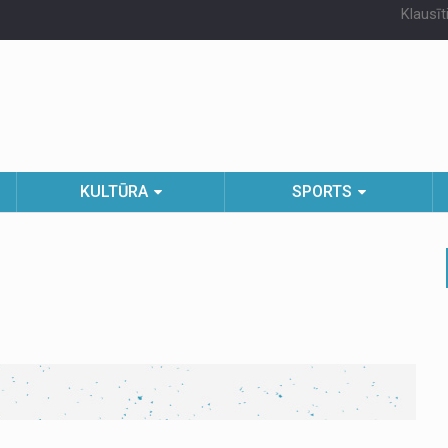
Klausīt
KULTŪRA
SPORTS