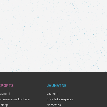
SPORTS
JAUNATNE
aunumi
Jaunumi
inansēšanas konkursi
Brīvā laika iespējas
alerija
Nometnes