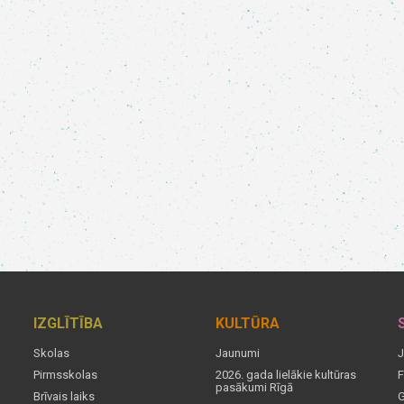
IZGLĪTĪBA
KULTŪRA
Skolas
Jaunumi
J
Pirmsskolas
2026. gada lielākie kultūras
F
pasākumi Rīgā
Brīvais laiks
G