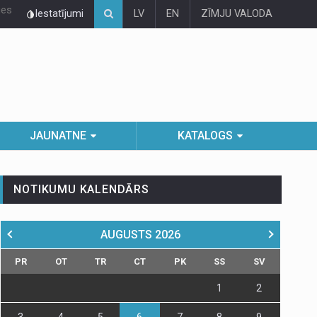
ies
Iestatījumi
LV
EN
ZĪMJU VALODA
JAUNATNE
KATALOGS
NOTIKUMU KALENDĀRS
AUGUSTS
2026
PR
OT
TR
CT
PK
SS
SV
1
2
3
4
5
6
7
8
9