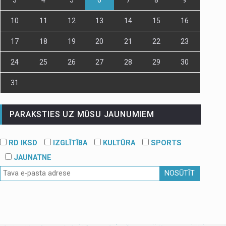
10
11
12
13
14
15
16
17
18
19
20
21
22
23
24
25
26
27
28
29
30
31
PARAKSTIES UZ MŪSU JAUNUMIEM
RD IKSD
IZGLĪTĪBA
KULTŪRA
SPORTS
JAUNATNE
NOSŪTĪT