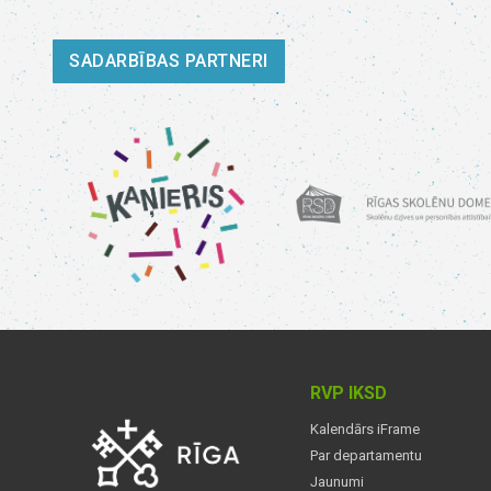
SADARBĪBAS PARTNERI
RVP IKSD
Kalendārs iFrame
Par departamentu
Jaunumi