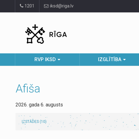
Pāriet
1201
iksd@riga.lv
uz
lapas
saturu
RVP IKSD
IZGLĪTĪBA
Afiša
2026. gada 6. augusts
IZSTĀDES (10)