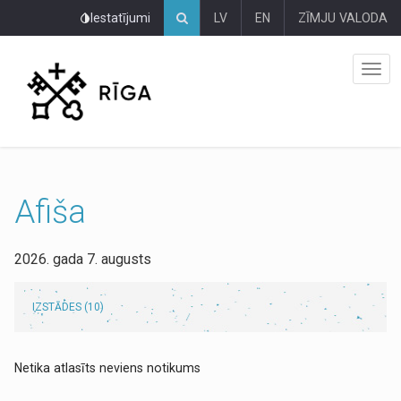
Pāriet
Iestatījumi
LV
EN
ZĪMJU VALODA
uz
lapas
saturu
Afiša
2026. gada 7. augusts
IZSTĀDES (10)
Netika atlasīts neviens notikums