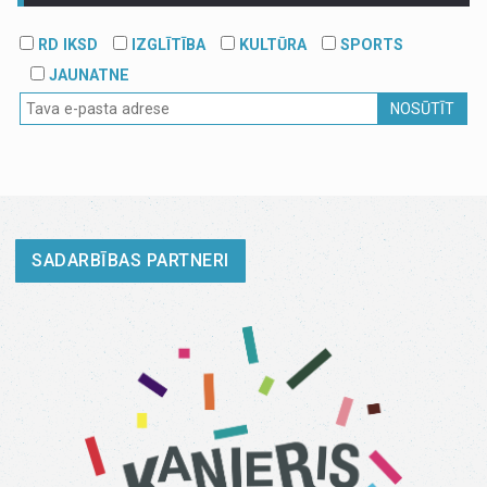
RD IKSD
IZGLĪTĪBA
KULTŪRA
SPORTS
JAUNATNE
NOSŪTĪT
SADARBĪBAS PARTNERI