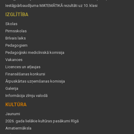
Iestājpārbaudījuma MATEMĀTIKĀ rezultāti uz 10. klasi
IZGLĪTĪBA
Skolas
Pirmsskolas
Brīvais laiks
Pedagogiem
Pedagoģiski medicīniskā komisija
Vakances
Licences un atļaujas
Finansēšanas konkursi
Ārpuskārtas uzņemšanas komisija
Galerija
Informācija zīmju valodā
KULTŪRA
Jaunumi
2026. gada lielākie kultūras pasākumi Rīgā
Amatiermāksla