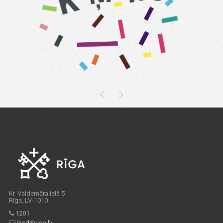
Kr. Valdemāra ielā 5
Rīga, LV-1010
1201
iksd@riga.lv