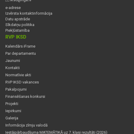
e-adrese
Izvērsta kontaktinformācija
Datu apstrāde
Sīkdatņu politika
Piekļūstamība
RVP IKSD
Kalendārs iFrame
Par departamentu
Jaunumi
Kontakti
Normatīvie akti
RVP IKSD vakances
Pakalpojumi
Finansēšanas konkursi
Projekti
Iepirkumi
Galerija
Informācija zīmju valodā
Iestājpārbaudījuma MATEMĀTIKĀ uz 7. klasi rezultāti (2026)