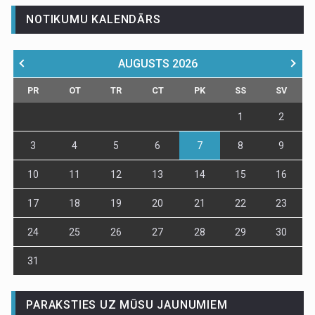
NOTIKUMU KALENDĀRS
AUGUSTS
2026
PR
OT
TR
CT
PK
SS
SV
1
2
3
4
5
6
7
8
9
10
11
12
13
14
15
16
17
18
19
20
21
22
23
24
25
26
27
28
29
30
31
PARAKSTIES UZ MŪSU JAUNUMIEM