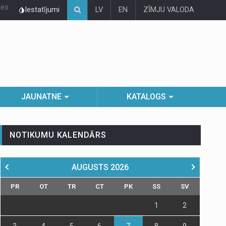
ies
Iestatījumi
LV
EN
ZĪMJU VALODA
JAUNATNE
KATALOGS
NOTIKUMU KALENDĀRS
AUGUSTS
2026
PR
OT
TR
CT
PK
SS
SV
1
2
3
4
5
6
7
8
9