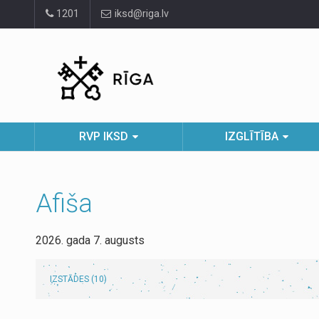
Pāriet
1201
iksd@riga.lv
uz
lapas
saturu
RVP IKSD
IZGLĪTĪBA
Afiša
2026. gada 7. augusts
IZSTĀDES (10)