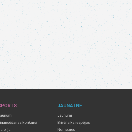
SPORTS
JAUNATNE
aunumi
Jaunumi
inansēšanas konkursi
Brīvā laika iespējas
alerija
Nometnes