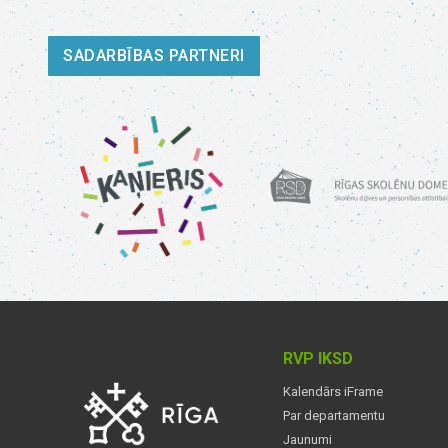
SADARBĪBAS PARTNERI
RVP IKSD
Kalendārs iFrame
Par departamentu
Jaunumi