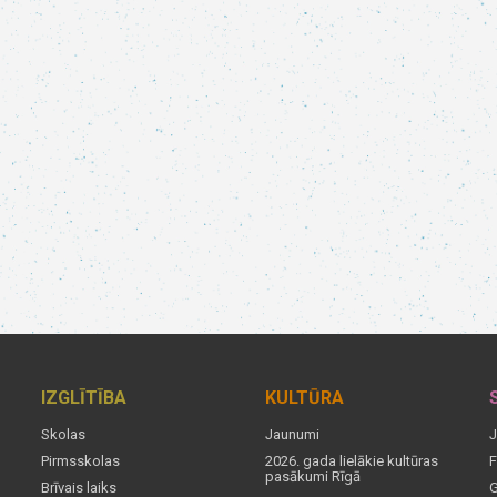
IZGLĪTĪBA
KULTŪRA
Skolas
Jaunumi
J
Pirmsskolas
2026. gada lielākie kultūras
F
pasākumi Rīgā
Brīvais laiks
G