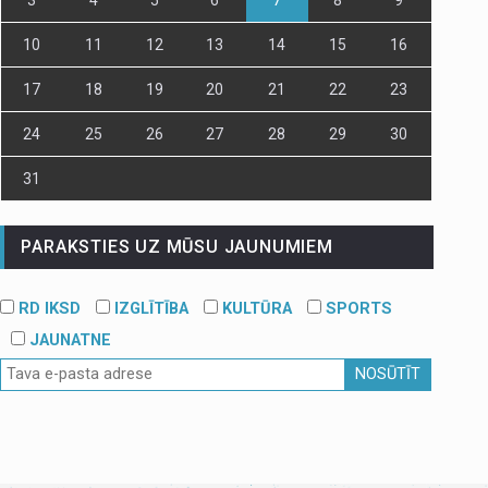
10
11
12
13
14
15
16
17
18
19
20
21
22
23
24
25
26
27
28
29
30
31
PARAKSTIES UZ MŪSU JAUNUMIEM
RD IKSD
IZGLĪTĪBA
KULTŪRA
SPORTS
JAUNATNE
NOSŪTĪT