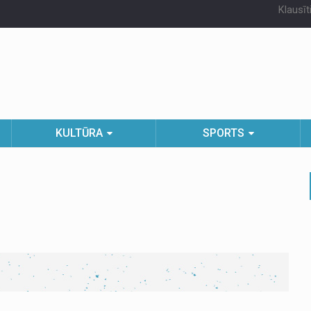
Klausīt
KULTŪRA
SPORTS