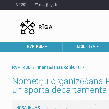
Pāriet
1201
iksd@riga.lv
uz
lapas
saturu
RVP IKSD
IZGLĪTĪBA
RVP IKSD
Finansēšanas konkursi
Nometņu organizēšana Rīg
un sporta departamenta 
NOSAUKUMS