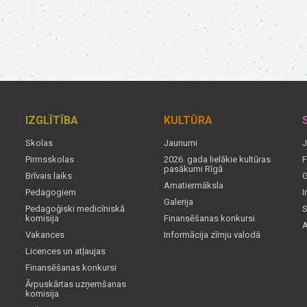
IZGLĪTĪBA
KULTŪRA
Skolas
Jaunumi
J
Pirmsskolas
2026. gada lielākie kultūras
F
pasākumi Rīgā
Brīvais laiks
G
Amatiermāksla
Pedagogiem
I
Galerija
Pedagoģiski medicīniskā
S
komisija
Finansēšanas konkursi
A
Vakances
Informācija zīmju valodā
Licences un atļaujas
Finansēšanas konkursi
Ārpuskārtas uzņemšanas
komisija