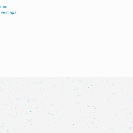
tnes
 veidlapa