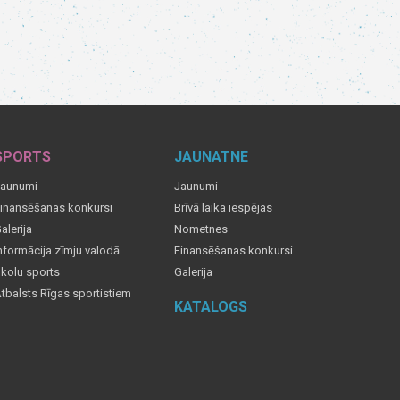
SPORTS
JAUNATNE
aunumi
Jaunumi
inansēšanas konkursi
Brīvā laika iespējas
alerija
Nometnes
nformācija zīmju valodā
Finansēšanas konkursi
kolu sports
Galerija
tbalsts Rīgas sportistiem
KATALOGS