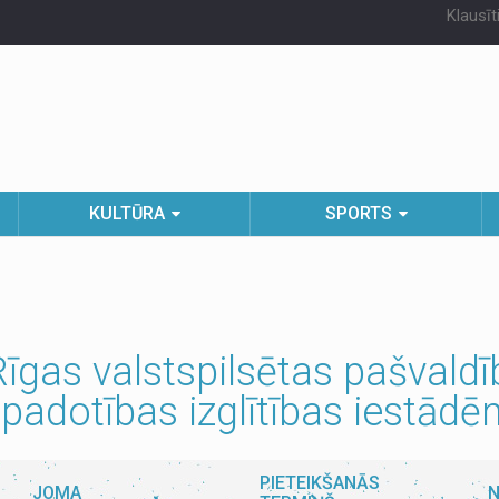
Klausīt
KULTŪRA
SPORTS
as valstspilsētas pašvaldība
padotības izglītības iestād
PIETEIKŠANĀS
JOMA
N