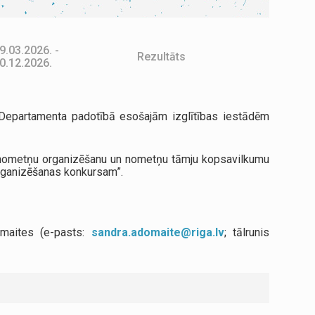
9.03.2026. -
Rezultāts
0.12.2026.
s Departamenta padotībā esošajām izglītības iestādēm
 nometņu organizēšanu un nometņu tāmju kopsavilkumu
rganizēšanas konkursam”.
omaites (e-pasts:
sandra.adomaite@riga.lv
; tālrunis