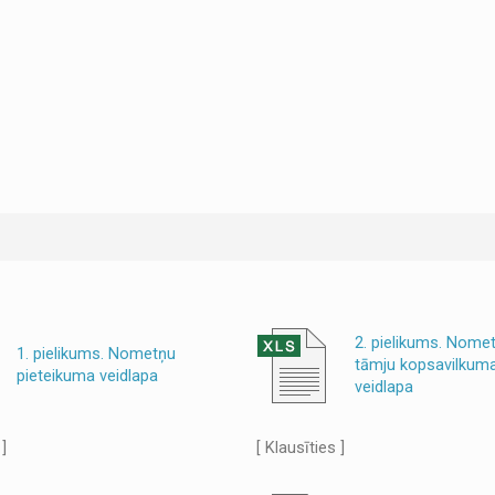
2. pielikums. Nome
1. pielikums. Nometņu
tāmju kopsavilkum
pieteikuma veidlapa
veidlapa
 ]
[ Klausīties ]