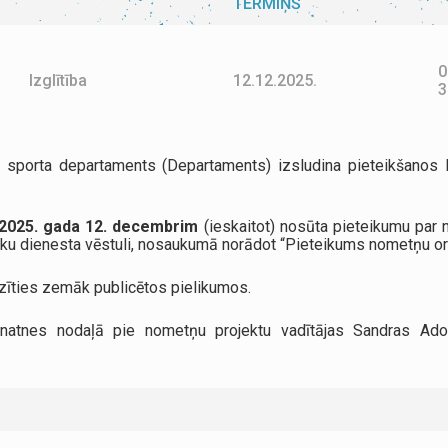
TERMIŅŠ
0
Izglītība
12.12.2025.
3
 un sporta departaments (Departaments) izsludina pieteikšano
 2025. gada 12. decembrim
(ieskaitot) nosūta pieteikumu par
isku dienesta vēstuli, nosaukumā norādot “Pieteikums nometņu o
zīties zemāk publicētos pielikumos.
unatnes nodaļā pie nometņu projektu vadītājas Sandras Ad