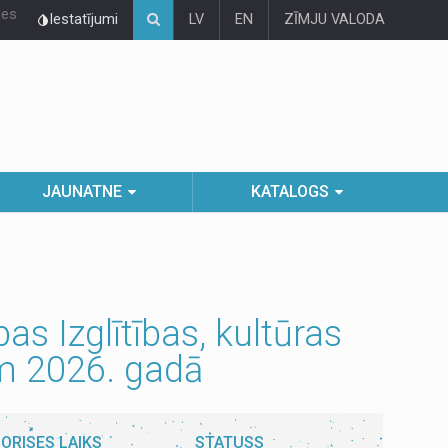
ies
Iestatījumi
LV
EN
ZĪMJU VALODA
JAUNATNE
KATALOGS
s Izglītības, kultūras
ēm 2026. gadā
ORISES LAIKS
STATUSS