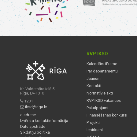
RVP IKSD
Kalendārs iFrame
Par departamentu
Jaunumi
Kontakti
Kr. Valdemāra ielā 5
Rīga, LV-1010
Normatīvie akti
RVP IKSD vakances
1201
iksd@riga.lv
Pakalpojumi
e-adrese
Finansēšanas konkursi
Izvērsta kontaktinformācija
Projekti
Datu apstrāde
Iepirkumi
Sīkdatņu politika