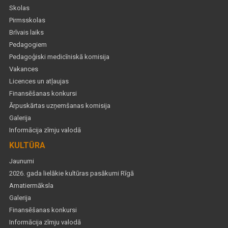
Skolas
Pirmsskolas
Brīvais laiks
Pedagogiem
Pedagoģiski medicīniskā komisija
Vakances
Licences un atļaujas
Finansēšanas konkursi
Ārpuskārtas uzņemšanas komisija
Galerija
Informācija zīmju valodā
KULTŪRA
Jaunumi
2026. gada lielākie kultūras pasākumi Rīgā
Amatiermāksla
Galerija
Finansēšanas konkursi
Informācija zīmju valodā