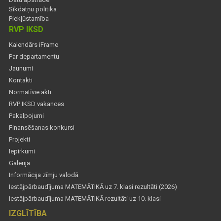
Sīkdatņu politika
Piekļūstamība
RVP IKSD
Kalendārs iFrame
Par departamentu
Jaunumi
Kontakti
Normatīvie akti
RVP IKSD vakances
Pakalpojumi
Finansēšanas konkursi
Projekti
Iepirkumi
Galerija
Informācija zīmju valodā
Iestājpārbaudījuma MATEMĀTIKĀ uz 7. klasi rezultāti (2026)
Iestājpārbaudījuma MATEMĀTIKĀ rezultāti uz 10. klasi
IZGLĪTĪBA