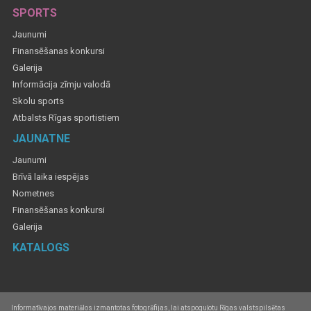
SPORTS
Jaunumi
Finansēšanas konkursi
Galerija
Informācija zīmju valodā
Skolu sports
Atbalsts Rīgas sportistiem
JAUNATNE
Jaunumi
Brīvā laika iespējas
Nometnes
Finansēšanas konkursi
Galerija
KATALOGS
Informatīvajos materiālos izmantotas fotogrāfijas, lai atspoguļotu Rīgas valstspilsētas