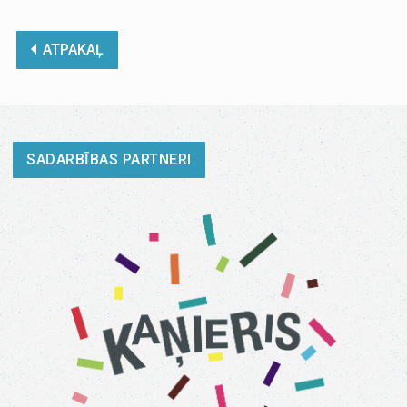
ATPAKAĻ
SADARBĪBAS PARTNERI