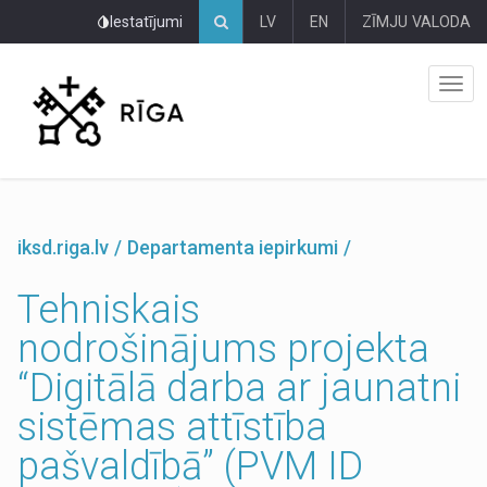
Pāriet
Iestatījumi
LV
EN
ZĪMJU VALODA
uz
lapas
saturu
iksd.riga.lv
Departamenta iepirkumi
Tehniskais
nodrošinājums projekta
“Digitālā darba ar jaunatni
sistēmas attīstība
pašvaldībā” (PVM ID