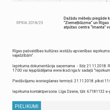
Dažādu mēbeļu piegāde ku
RPKIA 2018/25
“Ziemeļblāzma” un Rīgas 
atpūtas centra “Imanta” 
Rīgas pašvaldības kultūras iestāžu apvienības iepirkums
vajadzībām”.
Iepirkuma dokumentācija saņemama - līdz 21.11.2018. Rīga
17:00 vai lejuplādējama www.iksd.riga.lv sadaļā "Iepirkumi
Piedāvājumu iesniegšanas termiņš: 21.11.2018. plkst.11:0
Iepirkuma kontaktpersona: Līga Dzene, tālr. 67181132 e-p
PIELIKUMI