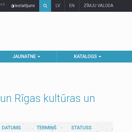
ies
Iestatījumi
LV
EN
ZĪMJU VALODA
JAUNATNE
KATALOGS
un Rīgas kultūras un
DATUMS
TERMIŅŠ
STATUSS