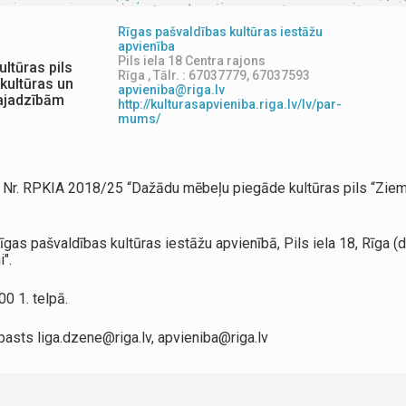
Rīgas pašvaldības kultūras iestāžu
apvienība
Pils iela 18 Centra rajons
ltūras pils
Rīga , Tālr. : 67037779, 67037593
kultūras un
apvieniba@riga.lv
vajadzībām
http://kulturasapvieniba.riga.lv/lv/par-
mums/
 Nr. RPKIA 2018/25 “Dažādu mēbeļu piegāde kultūras pils “Zieme
s pašvaldības kultūras iestāžu apvienībā, Pils iela 18, Rīga (du
".
0 1. telpā.
asts liga.dzene@riga.lv, apvieniba@riga.lv