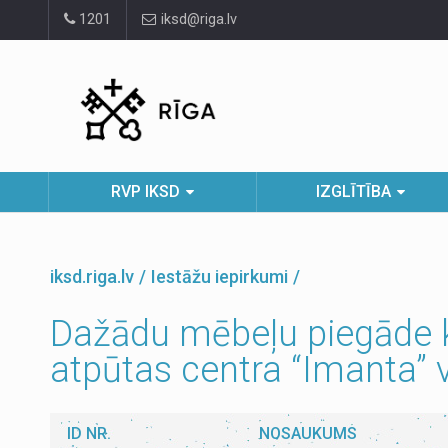
Pāriet
1201
iksd@riga.lv
uz
lapas
saturu
RVP IKSD
IZGLĪTĪBA
iksd.riga.lv
Iestāžu iepirkumi
Dažādu mēbeļu piegāde ku
atpūtas centra “Imanta”
ID NR.
NOSAUKUMS