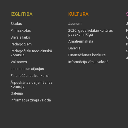
IZGLĪTĪBA
KULTŪRA
Skolas
Jaunumi
J
Pirmsskolas
2026. gada lielākie kultūras
F
pasākumi Rīgā
Brīvais laiks
G
Amatiermāksla
Pedagogiem
I
Galerija
Pedagoģiski medicīniskā
S
komisija
Finansēšanas konkursi
A
Vakances
Informācija zīmju valodā
Licences un atļaujas
Finansēšanas konkursi
Ārpuskārtas uzņemšanas
komisija
Galerija
Informācija zīmju valodā