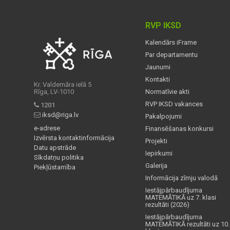
RVP IKSD
Kalendārs iFrame
Par departamentu
Jaunumi
Kontakti
Kr. Valdemāra ielā 5
Rīga, LV-1010
Normatīvie akti
RVP IKSD vakances
1201
iksd@riga.lv
Pakalpojumi
e-adrese
Finansēšanas konkursi
Izvērsta kontaktinformācija
Projekti
Datu apstrāde
Iepirkumi
Sīkdatņu politika
Galerija
Piekļūstamība
Informācija zīmju valodā
Iestājpārbaudījuma
MATEMĀTIKĀ uz 7. klasi
rezultāti (2026)
Iestājpārbaudījuma
MATEMĀTIKĀ rezultāti uz 10.