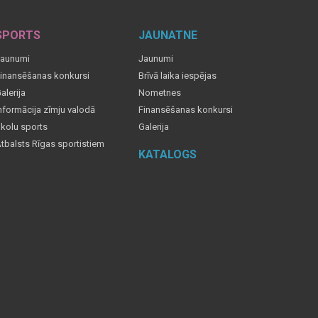
SPORTS
JAUNATNE
aunumi
Jaunumi
inansēšanas konkursi
Brīvā laika iespējas
alerija
Nometnes
nformācija zīmju valodā
Finansēšanas konkursi
kolu sports
Galerija
tbalsts Rīgas sportistiem
KATALOGS