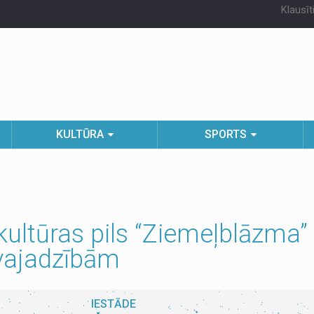
Klausīt
KULTŪRA
SPORTS
ltūras pils “Ziemeļblāzma” 
 vajadzībām
IESTĀDE