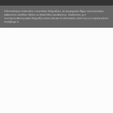
Informatīvajos materiālos izmantotas fotogrāfijas, lai atspoguļotu Rīgas valstspilsētas
pa&scaron;valdības rīkotus un atbalstītus pasākumus. Gadījumos, ja ir
rosinājums&nbsp;kādu fotogrāfiju dzēst, tad par to informējiet, sūtot ziņu uz e-pasta adresi:
iksd@riga.lv.