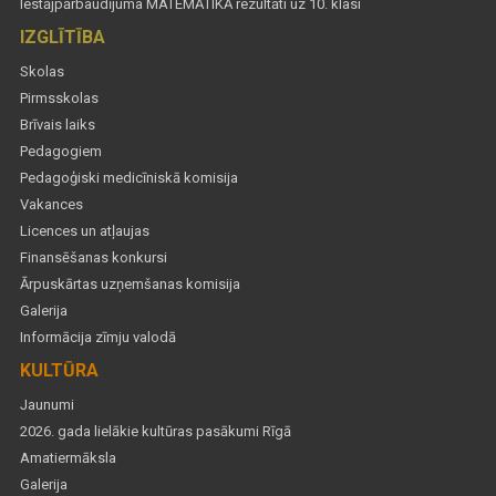
Iestājpārbaudījuma MATEMĀTIKĀ rezultāti uz 10. klasi
IZGLĪTĪBA
Skolas
Pirmsskolas
Brīvais laiks
Pedagogiem
Pedagoģiski medicīniskā komisija
Vakances
Licences un atļaujas
Finansēšanas konkursi
Ārpuskārtas uzņemšanas komisija
Galerija
Informācija zīmju valodā
KULTŪRA
Jaunumi
2026. gada lielākie kultūras pasākumi Rīgā
Amatiermāksla
Galerija