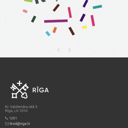
Kr. Valdemāra ielā 5
Rīga, LV-1010
1201
iksd@riga.lv