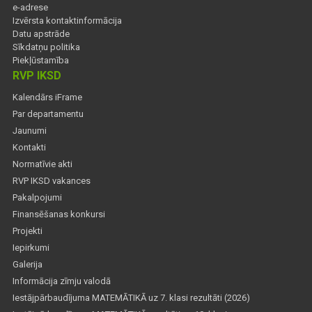
e-adrese
Izvērsta kontaktinformācija
Datu apstrāde
Sīkdatņu politika
Piekļūstamība
RVP IKSD
Kalendārs iFrame
Par departamentu
Jaunumi
Kontakti
Normatīvie akti
RVP IKSD vakances
Pakalpojumi
Finansēšanas konkursi
Projekti
Iepirkumi
Galerija
Informācija zīmju valodā
Iestājpārbaudījuma MATEMĀTIKĀ uz 7. klasi rezultāti (2026)