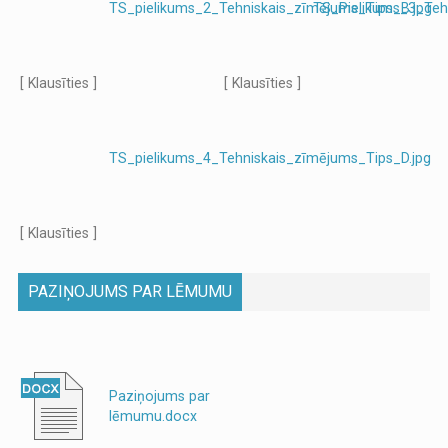
TS_pielikums_2_Tehniskais_zīmējums_Tips_B.jpg
TS_Pielikums_3_Teh
[ Klausīties ]
[ Klausīties ]
TS_pielikums_4_Tehniskais_zīmējums_Tips_D.jpg
[ Klausīties ]
PAZIŅOJUMS PAR LĒMUMU
Paziņojums par
lēmumu.docx