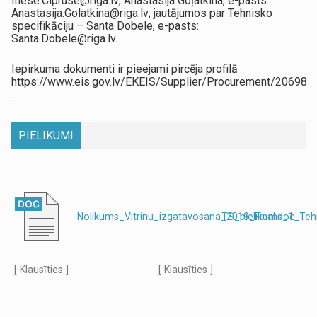
Inese.Cipruse@riga.lv; Anastasija Goļatkina, e-pasts:
Anastasija.Golatkina@riga.lv; jautājumos par Tehnisko
specifikāciju – Santa Dobele, e-pasts:
Santa.Dobele@riga.lv.
Iepirkuma dokumenti ir pieejami pircēja profilā
https://www.eis.gov.lv/EKEIS/Supplier/Procurement/20698
.
PIELIKUMI
Nolikums_Vitrinu_izgatavosana_2019_Final.doc
TS_pielikums_1_Teh
[ Klausīties ]
[ Klausīties ]