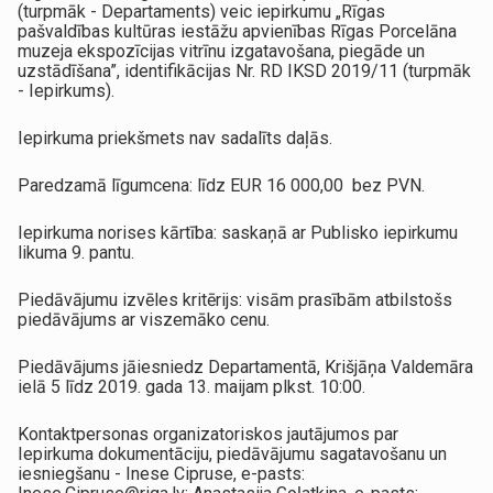
(turpmāk - Departaments) veic iepirkumu „Rīgas
pašvaldības kultūras iestāžu apvienības Rīgas Porcelāna
muzeja ekspozīcijas vitrīnu izgatavošana, piegāde un
uzstādīšana”, identifikācijas Nr. RD IKSD 2019/11 (turpmāk
- Iepirkums).
Iepirkuma priekšmets nav sadalīts daļās.
Paredzamā līgumcena: līdz EUR 16 000,00 bez PVN.
Iepirkuma norises kārtība: saskaņā ar Publisko iepirkumu
likuma 9. pantu.
Piedāvājumu izvēles kritērijs: visām prasībām atbilstošs
piedāvājums ar viszemāko cenu.
Piedāvājums jāiesniedz Departamentā, Krišjāņa Valdemāra
ielā 5 līdz 2019. gada 13. maijam plkst. 10:00.
Kontaktpersonas organizatoriskos jautājumos par
Iepirkuma dokumentāciju, piedāvājumu sagatavošanu un
iesniegšanu - Inese Cipruse, e-pasts: