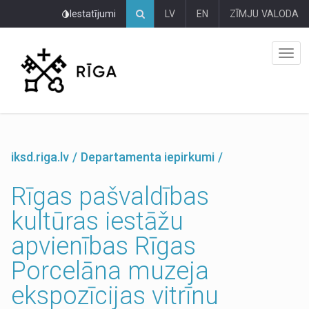
Pāriet
Iestatījumi
LV
EN
ZĪMJU VALODA
uz
lapas
saturu
iksd.riga.lv
Departamenta iepirkumi
Rīgas pašvaldības
kultūras iestāžu
apvienības Rīgas
Porcelāna muzeja
ekspozīcijas vitrīnu