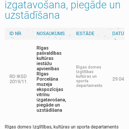
izgatavošana, piegāde un
uzstādīšana
ID NR.
NOSAUKUMS
IESTĀDE
DATUM
Rīgas
pašvaldības
kultūras
iestāžu
Rīgas domes
apvienības
Izglītības
Rīgas
RD IKSD
kultūras un
Porcelāna
29.04.2
sporta
2019/11
muzeja
departaments
ekspozīcijas
vitrīnu
izgatavošana,
piegāde un
uzstādīšana
Rīgas domes Izglītības, kultūras un sporta departaments