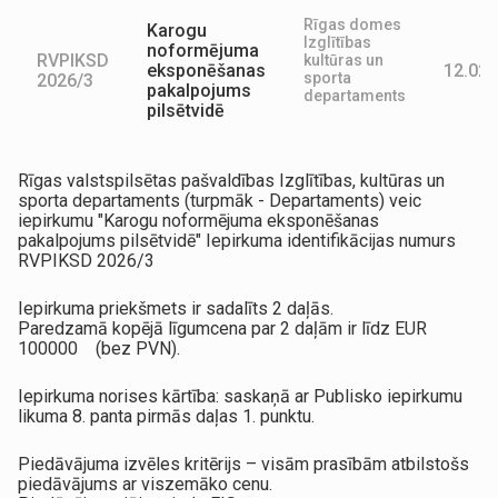
Rīgas domes
Karogu
Izglītības
noformējuma
RVPIKSD
kultūras un
eksponēšanas
12.02.
sporta
2026/3
pakalpojums
departaments
pilsētvidē
Rīgas valstspilsētas pašvaldības Izglītības, kultūras un
sporta departaments (turpmāk - Departaments) veic
iepirkumu "Karogu noformējuma eksponēšanas
pakalpojums pilsētvidē" Iepirkuma identifikācijas numurs
RVPIKSD 2026/3
Iepirkuma priekšmets ir sadalīts 2 daļās.
Paredzamā kopējā līgumcena par 2 daļām ir līdz EUR
100000 (bez PVN).
Iepirkuma norises kārtība: saskaņā ar Publisko iepirkumu
likuma 8. panta pirmās daļas 1. punktu.
Piedāvājuma izvēles kritērijs – visām prasībām atbilstošs
piedāvājums ar viszemāko cenu.