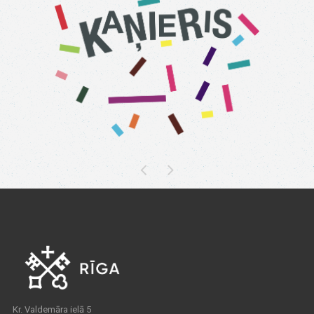
Kr. Valdemāra ielā 5