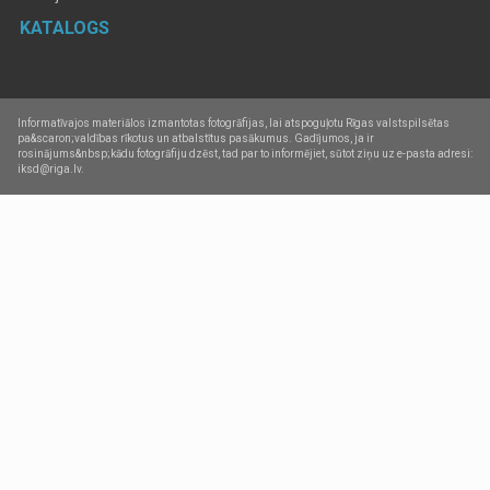
KATALOGS
Informatīvajos materiālos izmantotas fotogrāfijas, lai atspoguļotu Rīgas valstspilsētas
pa&scaron;valdības rīkotus un atbalstītus pasākumus. Gadījumos, ja ir
rosinājums&nbsp;kādu fotogrāfiju dzēst, tad par to informējiet, sūtot ziņu uz e-pasta adresi:
iksd@riga.lv.