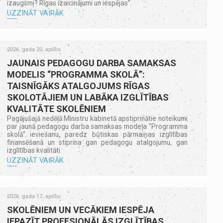
izaugsmi? Rīgas izaicinājumi un iespējas”.
UZZINĀT VAIRĀK
2026. gada 20. aprīlis
JAUNAIS PEDAGOGU DARBA SAMAKSAS
MODELIS “PROGRAMMA SKOLĀ”:
TAISNĪGĀKS ATALGOJUMS RĪGAS
SKOLOTĀJIEM UN LABĀKA IZGLĪTĪBAS
KVALITĀTE SKOLĒNIEM
Pagājušajā nedēļā Ministru kabinetā apstiprinātie noteikumi
par jaunā pedagogu darba samaksas modeļa “Programma
skolā” ieviešanu, paredz būtiskas pārmaiņas izglītības
finansēšanā un stiprina gan pedagogu atalgojumu, gan
izglītības kvalitāti.
UZZINĀT VAIRĀK
2026. gada 17. aprīlis
SKOLĒNIEM UN VECĀKIEM IESPĒJA
IEPAZĪT PROFESIONĀLĀS IZGLĪTĪBAS