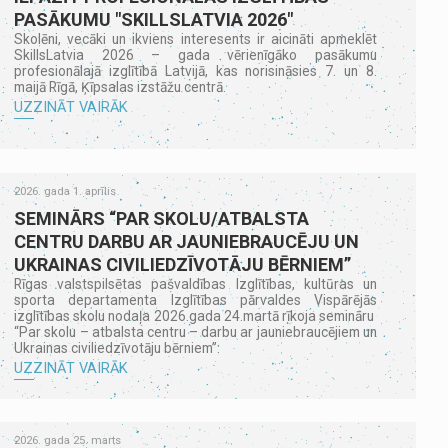
PASĀKUMU "SKILLSLATVIA 2026"
Skolēni, vecāki un ikviens interesents ir aicināti apmeklēt
SkillsLatvia 2026 – gada vērienīgāko pasākumu
profesionālajā izglītībā Latvijā, kas norisināsies 7. un 8.
maijā Rīgā, Ķīpsalas izstāžu centrā.
UZZINĀT VAIRĀK
2026. gada 1. aprīlis
SEMINĀRS “PAR SKOLU/ATBALSTA
CENTRU DARBU AR JAUNIEBRAUCĒJU UN
UKRAINAS CIVILIEDZĪVOTĀJU BĒRNIEM”
Rīgas valstspilsētas pašvaldības Izglītības, kultūras un
sporta departamenta Izglītības pārvaldes Vispārējās
izglītības skolu nodaļa 2026.gada 24.martā rīkoja semināru
“Par skolu – atbalsta centru – darbu ar jauniebraucējiem un
Ukrainas civiliedzīvotāju bērniem”.
UZZINĀT VAIRĀK
2026. gada 25. marts