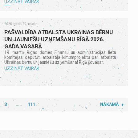
UZZINĀT VAIRĀK
2026. gada 20. marts
PAŠVALDĪBA ATBALSTA UKRAINAS BĒRNU
UN JAUNIEŠU UZŅEMŠANU RĪGĀ 2026.
GADA VASARĀ
19. martā, Rīgas domes Finanšu un administrācijas lietu
komitejas deputāti atbalstīja lēmumprojektu par atbalstu
Ukrainas bērnu un jauniešu uzņemšanai Rīgā šovasar.
UZZINĀT VAIRĀK
3
...
111
NĀKAMĀ