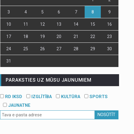
3
4
5
6
7
8
9
10
11
12
13
14
15
16
17
18
19
20
21
22
23
24
25
26
27
28
29
30
31
PARAKSTIES UZ MŪSU JAUNUMIEM
RD IKSD
IZGLĪTĪBA
KULTŪRA
SPORTS
JAUNATNE
NOSŪTĪT