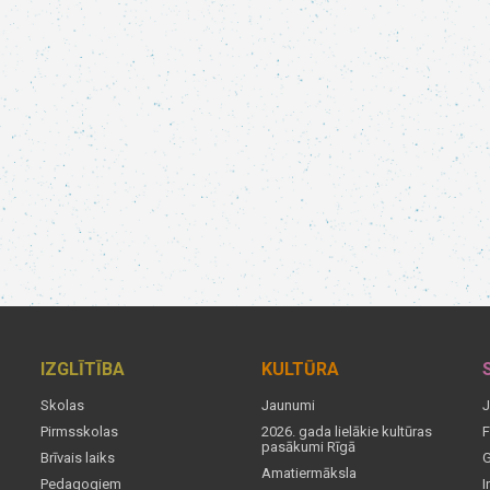
IZGLĪTĪBA
KULTŪRA
Skolas
Jaunumi
J
Pirmsskolas
2026. gada lielākie kultūras
F
pasākumi Rīgā
Brīvais laiks
G
Amatiermāksla
Pedagogiem
I