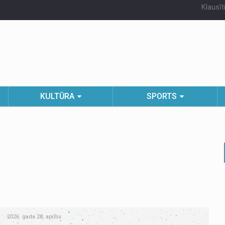
Klausīt
KULTŪRA
SPORTS
2026. gada 28. aprīlis