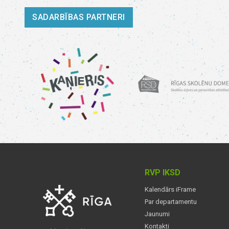
SADARBĪBAS PARTNERI
RVP IKSD
Kalendārs iFrame
Par departamentu
Jaunumi
Kontakti