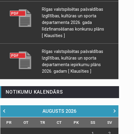
Rīgas valstspilsētas pašvaldības
Izglītības, kultūras un sporta
departamenta 2026. gada
līdzfinansēšanas konkursu plāns
[ Klausīties ]
Rīgas valstspilsētas pašvaldības
Izglītības, kultūras un sporta
departamenta iepirkumu plāns
2026. gadam
[ Klausīties ]
NOTIKUMU KALENDĀRS
AUGUSTS
2026
PR
OT
TR
CT
PK
SS
SV
1
2