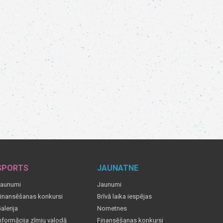
SPORTS
JAUNATNE
aunumi
Jaunumi
inansēšanas konkursi
Brīvā laika iespējas
alerija
Nometnes
nformācija zīmju valodā
Finansēšanas konkursi