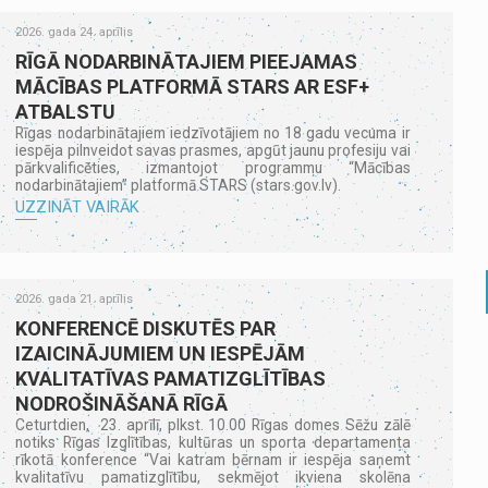
2026. gada 24. aprīlis
RĪGĀ NODARBINĀTAJIEM PIEEJAMAS
MĀCĪBAS PLATFORMĀ STARS AR ESF+
ATBALSTU
Rīgas nodarbinātajiem iedzīvotājiem no 18 gadu vecuma ir
iespēja pilnveidot savas prasmes, apgūt jaunu profesiju vai
pārkvalificēties, izmantojot programmu “Mācības
nodarbinātajiem” platformā STARS (stars.gov.lv).
UZZINĀT VAIRĀK
2026. gada 21. aprīlis
KONFERENCĒ DISKUTĒS PAR
IZAICINĀJUMIEM UN IESPĒJĀM
KVALITATĪVAS PAMATIZGLĪTĪBAS
NODROŠINĀŠANĀ RĪGĀ
Ceturtdien, 23. aprīlī, plkst. 10.00 Rīgas domes Sēžu zālē
notiks Rīgas Izglītības, kultūras un sporta departamenta
rīkotā konference “Vai katram bērnam ir iespēja saņemt
kvalitatīvu pamatizglītību, sekmējot ikviena skolēna