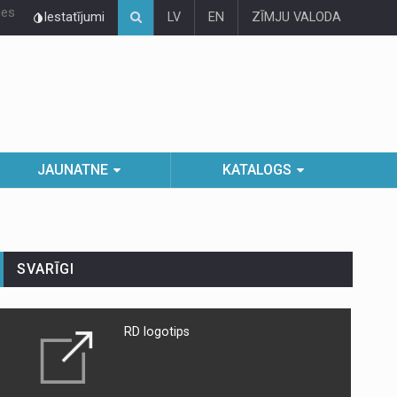
ies
Iestatījumi
LV
EN
ZĪMJU VALODA
JAUNATNE
KATALOGS
SVARĪGI
RD logotips