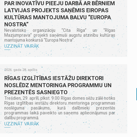
PAR INOVATĪVU PIEEJU DARBĀ AR BĒRNIEM
LATVIJAS PROJEKTS SAŅĒMIS EIROPAS
KULTŪRAS MANTOJUMA BALVU “EUROPA
NOSTRA”
Nevalstisko organizāciju “Cita Rīga” un “Rīgas
Mazjumprava” projekti saņēmuši augstu atzinību kultūras
mantojuma konkursā “Europa Nostra”.
UZZINĀT VAIRĀK
2026. gada 28. aprīlis
RĪGAS IZGLĪTĪBAS IESTĀŽU DIREKTORI
NOSLĒDZ MENTORINGA PROGRAMMU UN
PREZENTĒS SASNIEGTO
Trešdien, 29. aprīlī, plkst. 9.00 Rīgas domes sēžu zālē notiks
Rīgas izglītības iestāžu direktoru mentoringa programmas
noslēguma pasākums, kurā dalībnieki prezentēs
programmas laikā paveikto un saņems apliecinājumus par
dalību programmā.
UZZINĀT VAIRĀK