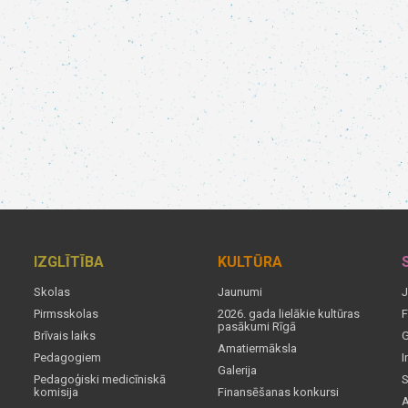
IZGLĪTĪBA
KULTŪRA
Skolas
Jaunumi
J
Pirmsskolas
2026. gada lielākie kultūras
F
pasākumi Rīgā
Brīvais laiks
G
Amatiermāksla
Pedagogiem
I
Galerija
Pedagoģiski medicīniskā
S
komisija
Finansēšanas konkursi
A