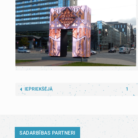
IEPRIEKŠĒJĀ
1
SADARBĪBAS PARTNERI