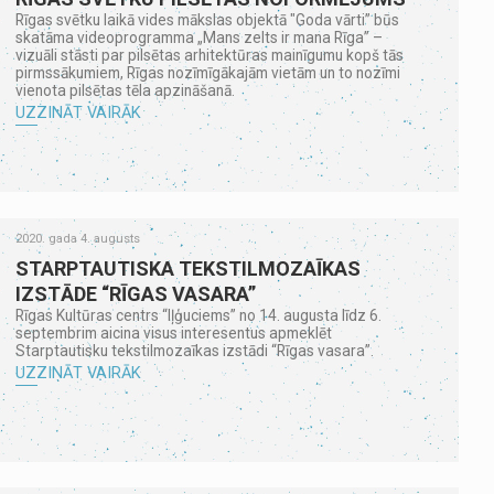
Rīgas svētku laikā vides mākslas objektā "Goda vārti” būs
skatāma videoprogramma „Mans zelts ir mana Rīga” –
vizuāli stāsti par pilsētas arhitektūras mainīgumu kopš tās
pirmssākumiem, Rīgas nozīmīgākajām vietām un to nozīmi
vienota pilsētas tēla apzināšanā.
UZZINĀT VAIRĀK
2020. gada 4. augusts
STARPTAUTISKA TEKSTILMOZAĪKAS
IZSTĀDE “RĪGAS VASARA”
Rīgas Kultūras centrs “Iļģuciems” no 14. augusta līdz 6.
septembrim aicina visus interesentus apmeklēt
Starptautisku tekstilmozaīkas izstādi “Rīgas vasara”.
UZZINĀT VAIRĀK