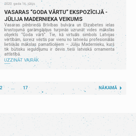
2020. gada 16. jūlijs
VASARAS “GODA VĀRTU” EKSPOZĪCIJĀ -
JŪLIJA MADERNIEKA VEIKUMS
Vasaras pilnbriedā Brīvības bulvāra un Elizabetes ielas
krustojumā garāmgājējus turpinās uzrunāt vides mākslas
objekts “Goda vārti”. Tie, kā virtuāls simbols Latvijas
vērtībām, šoreiz vēstīs par vienu no latviešu profesionālās
lietišķās mākslas pamatlicējiem – Jūliju Madernieku, kurš
tik būtisku ieguldījumu ir devis tieši latviskā ornamenta
attīstībā.
UZZINĀT VAIRĀK
2
...
17
NĀKAMĀ