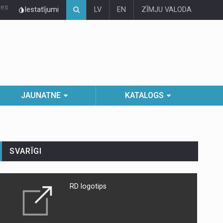
ies
Iestatījumi
LV
EN
ZĪMJU VALODA
JAUNATNE
KATALOGS
SVARĪGI
RD logotips