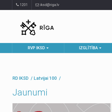
Pāriet
1201
iksd@riga.lv
uz
lapas
saturu
RVP IKSD
IZGLĪTĪBA
RD IKSD
Latvijai 100
Jaunumi