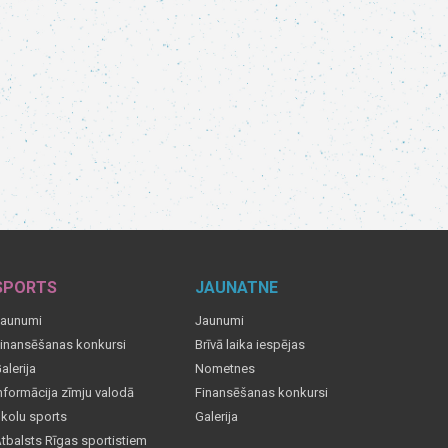
SPORTS
JAUNATNE
aunumi
Jaunumi
inansēšanas konkursi
Brīvā laika iespējas
alerija
Nometnes
nformācija zīmju valodā
Finansēšanas konkursi
kolu sports
Galerija
tbalsts Rīgas sportistiem