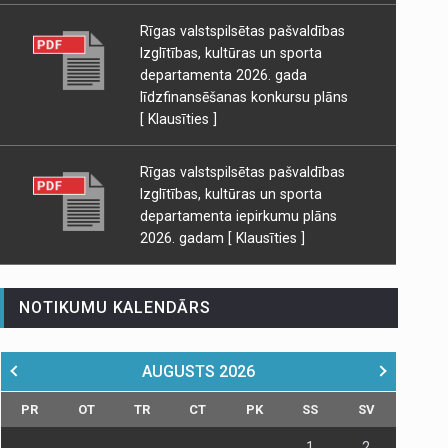
Rīgas valstspilsētas pašvaldības
Izglītības, kultūras un sporta
departamenta 2026. gada
līdzfinansēšanas konkursu plāns
[ Klausīties ]
Rīgas valstspilsētas pašvaldības
Izglītības, kultūras un sporta
departamenta iepirkumu plāns
2026. gadam
[ Klausīties ]
NOTIKUMU KALENDĀRS
AUGUSTS
2026
PR
OT
TR
CT
PK
SS
SV
1
2