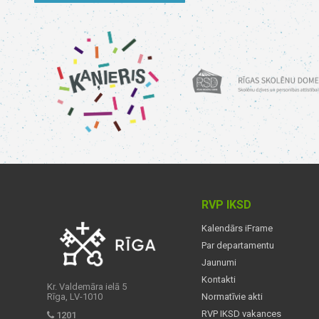
RVP IKSD
Kalendārs iFrame
Par departamentu
Jaunumi
Kontakti
Kr. Valdemāra ielā 5
Rīga, LV-1010
Normatīvie akti
RVP IKSD vakances
1201