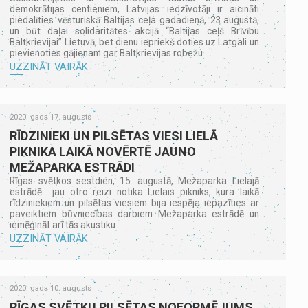
demokrātijas centieniem, Latvijas iedzīvotāji ir aicināti
piedalīties vēsturiskā Baltijas ceļa gadadienā, 23.augustā,
un būt daļai solidaritātes akcijā “Baltijas ceļš Brīvību
Baltkrievijai” Lietuvā, bet dienu iepriekš doties uz Latgali un
pievienoties gājienam gar Baltkrievijas robežu.
UZZINĀT VAIRĀK
2020. gada 17. augusts
RĪDZINIEKI UN PILSĒTAS VIESI LIELĀ
PIKNIKA LAIKĀ NOVĒRTĒ JAUNO
MEŽAPARKA ESTRĀDI
Rīgas svētkos sestdien, 15. augustā, Mežaparka Lielajā
estrādē jau otro reizi notika Lielais pikniks, kura laikā
rīdziniekiem un pilsētas viesiem bija iespēja iepazīties ar
paveiktiem būvniecības darbiem Mežaparka estrādē un
iemēģināt arī tās akustiku.
UZZINĀT VAIRĀK
2020. gada 10. augusts
RĪGAS SVĒTKU PILSĒTAS NOFORMĒJUMS