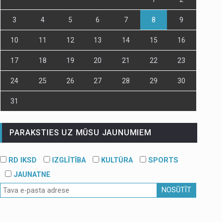
3
4
5
6
7
8
9
10
11
12
13
14
15
16
17
18
19
20
21
22
23
24
25
26
27
28
29
30
31
PARAKSTIES UZ MŪSU JAUNUMIEM
RD IKSD
IZGLĪTĪBA
KULTŪRA
SPORTS
JAUNATNE
NOSŪTĪT