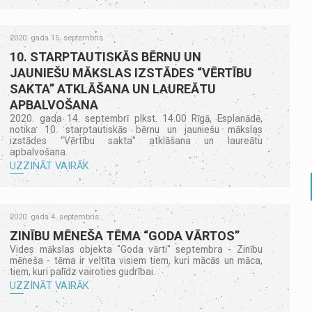
2020. gada 15. septembris
10. STARPTAUTISKĀS BĒRNU UN
JAUNIEŠU MĀKSLAS IZSTĀDES “VĒRTĪBU
SAKTA” ATKLĀŠANA UN LAUREĀTU
APBALVOŠANA
2020. gada 14. septembrī plkst. 14.00 Rīgā, Esplanādē,
notika 10. starptautiskās bērnu un jauniešu mākslas
izstādes “Vērtību sakta” atklāšana un laureātu
apbalvošana.
UZZINĀT VAIRĀK
2020. gada 4. septembris
ZINĪBU MĒNEŠA TĒMA “GODA VĀRTOS”
Vides mākslas objekta "Goda vārti" septembra - Zinību
mēneša - tēma ir veltīta visiem tiem, kuri mācās un māca,
tiem, kuri palīdz vairoties gudrībai.
UZZINĀT VAIRĀK