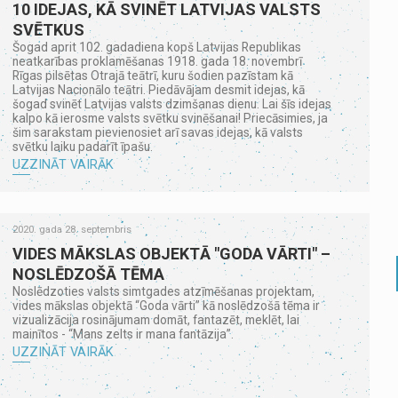
10 IDEJAS, KĀ SVINĒT LATVIJAS VALSTS
SVĒTKUS
Šogad aprit 102. gadadiena kopš Latvijas Republikas
neatkarības proklamēšanas 1918. gada 18. novembrī
Rīgas pilsētas Otrajā teātrī, kuru šodien pazīstam kā
Latvijas Nacionālo teātri. Piedāvājam desmit idejas, kā
šogad svinēt Latvijas valsts dzimšanas dienu. Lai šīs idejas
kalpo kā ierosme valsts svētku svinēšanai! Priecāsimies, ja
šim sarakstam pievienosiet arī savas idejas, kā valsts
svētku laiku padarīt īpašu.
UZZINĀT VAIRĀK
2020. gada 28. septembris
VIDES MĀKSLAS OBJEKTĀ "GODA VĀRTI" –
NOSLĒDZOŠĀ TĒMA
Noslēdzoties valsts simtgades atzīmēšanas projektam,
vides mākslas objektā “Goda vārti” kā noslēdzošā tēma ir
vizualizācija rosinājumam domāt, fantazēt, meklēt, lai
mainītos - “Mans zelts ir mana fantāzija”.
UZZINĀT VAIRĀK