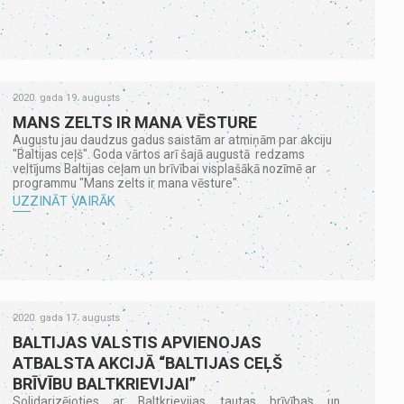
2020. gada 19. augusts
MANS ZELTS IR MANA VĒSTURE
Augustu jau daudzus gadus saistām ar atmiņām par akciju
"Baltijas ceļš". Goda vārtos arī šajā augustā redzams
veltījums Baltijas ceļam un brīvībai visplašākā nozīmē ar
programmu "Mans zelts ir mana vēsture".
UZZINĀT VAIRĀK
2020. gada 17. augusts
BALTIJAS VALSTIS APVIENOJAS
ATBALSTA AKCIJĀ “BALTIJAS CEĻŠ
BRĪVĪBU BALTKRIEVIJAI”
Solidarizējoties ar Baltkrievijas tautas brīvības un