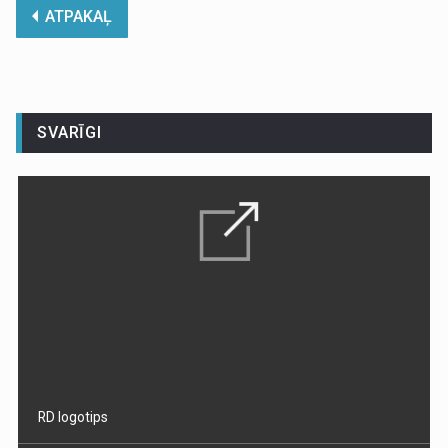
ATPAKAĻ
SVARĪGI
RD logotips