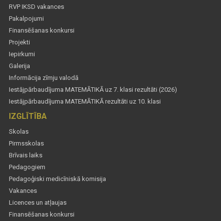
RVP IKSD vakances
Pakalpojumi
Finansēšanas konkursi
Projekti
Iepirkumi
Galerija
Informācija zīmju valodā
Iestājpārbaudījuma MATEMĀTIKĀ uz 7. klasi rezultāti (2026)
Iestājpārbaudījuma MATEMĀTIKĀ rezultāti uz 10. klasi
IZGLĪTĪBA
Skolas
Pirmsskolas
Brīvais laiks
Pedagogiem
Pedagoģiski medicīniskā komisija
Vakances
Licences un atļaujas
Finansēšanas konkursi