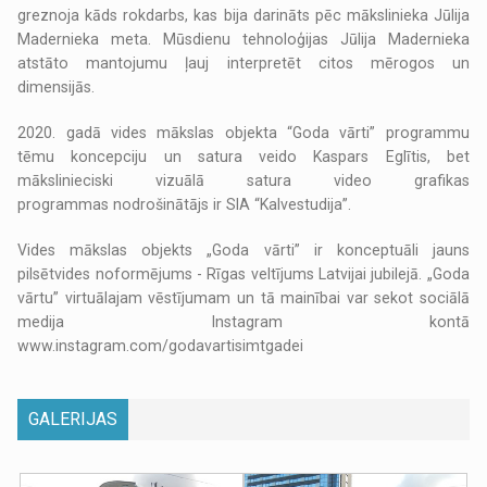
greznoja kāds rokdarbs, kas bija darināts pēc mākslinieka Jūlija
Madernieka meta. Mūsdienu tehnoloģijas Jūlija Madernieka
atstāto mantojumu ļauj interpretēt citos mērogos un
dimensijās.
2020. gadā vides mākslas objekta “Goda vārti” programmu
tēmu koncepciju un satura veido Kaspars Eglītis, bet
mākslinieciski vizuālā satura video grafikas
programmas nodrošinātājs ir SIA “Kalvestudija”.
Vides mākslas objekts „Goda vārti” ir konceptuāli jauns
pilsētvides noformējums - Rīgas veltījums Latvijai jubilejā. „Goda
vārtu” virtuālajam vēstījumam un tā mainībai var sekot sociālā
medija Instagram kontā
www.instagram.com/godavartisimtgadei
GALERIJAS