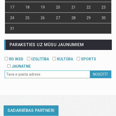
17
18
19
20
21
22
23
24
25
26
27
28
29
30
31
PARAKSTIES UZ MŪSU JAUNUMIEM
RD IKSD
IZGLĪTĪBA
KULTŪRA
SPORTS
JAUNATNE
NOSŪTĪT
SADARBĪBAS PARTNERI