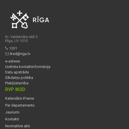
Kr. Valdemāra ielā 5
Rīga, LV-1010
1201
iksd@riga.lv
e-adrese
Izvērsta kontaktinformācija
Datu apstrāde
Sīkdatņu politika
Piekļūstamība
RVP IKSD
Kalendārs iFrame
Par departamentu
Jaunumi
Kontakti
Normatīvie akti