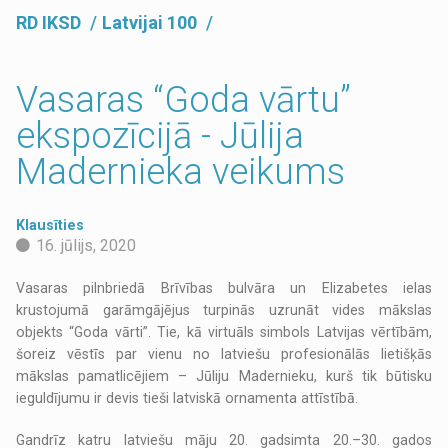
RD IKSD
Latvijai 100
Vasaras “Goda vārtu”
ekspozīcijā - Jūlija
Madernieka veikums
Klausīties
16. jūlijs, 2020
Vasaras pilnbriedā Brīvības bulvāra un Elizabetes ielas
krustojumā garāmgājējus turpinās uzrunāt vides mākslas
objekts “Goda vārti”. Tie, kā virtuāls simbols Latvijas vērtībām,
šoreiz vēstīs par vienu no latviešu profesionālās lietišķās
mākslas pamatlicējiem – Jūliju Madernieku, kurš tik būtisku
ieguldījumu ir devis tieši latviskā ornamenta attīstībā.
Gandrīz katru latviešu māju 20. gadsimta 20.–30. gados